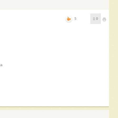
5
0
ка