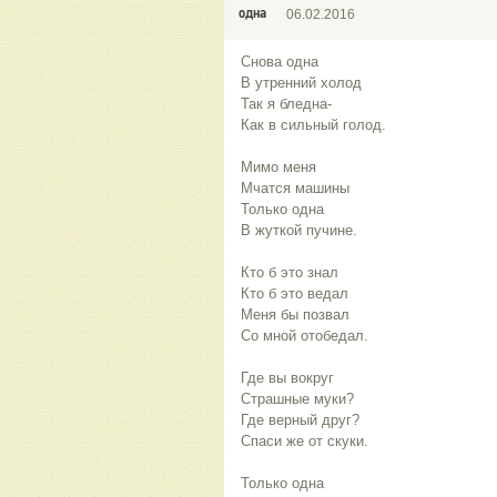
одна
06.02.2016
Снова одна
В утренний холод
Так я бледна-
Как в сильный голод.
Мимо меня
Мчатся машины
Только одна
В жуткой пучине.
Кто б это знал
Кто б это ведал
Меня бы позвал
Со мной отобедал.
Где вы вокруг
Страшные муки?
Где верный друг?
Спаси же от скуки.
Только одна