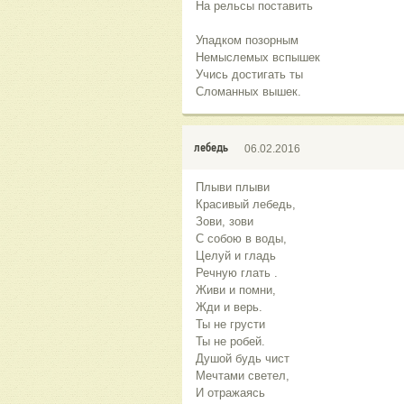
На рельсы поставить
Упадком позорным
Немыслемых вспышек
Учись достигать ты
Сломанных вышек.
лебедь
06.02.2016
Плыви плыви
Красивый лебедь,
Зови, зови
С собою в воды,
Целуй и гладь
Речную глать .
Живи и помни,
Жди и верь.
Ты не грусти
Ты не робей.
Душой будь чист
Мечтами светел,
И отражаясь