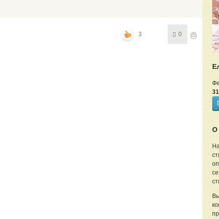
3
0
Е
Фе
31
О
На
ст
оп
се
ст
Вы
ко
пр