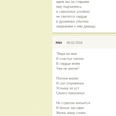
идем мы за старшим
ему подчиняясь.
в серьезных улыбках
не светится сердце
в душевных убытках
закрываем к ним дверцы.
вера
06.02.2016
"Вера во мне
И счастье гнилое
В сердце моем
Уже не жилое"-
Полное жизни
И сил откровенье
Услышу из уст
Своего поколенья
Но стрелою вопьется
И болью заставит
Жизнь вашу снова