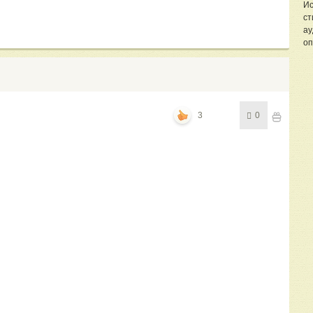
Ис
ст
ау
оп
3
0