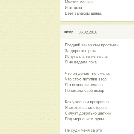
Мчатся машины
И от окна
Веет запахом шины.
вечер
06.02.2016
Поздний вечер.сны простыли
За дорогою- река.
Испугал, а ты не ты ли,
Я не ведала пока.
Что он делает не смело,
Что стою потупив взор,
Я в сознании нелепо
Понимала свой позор
Как ужасно и прекрасно
Я смотрюсь со стороны-
Силуэт довольно шаткий
Под мерцанием луны.
Не суди меня за это