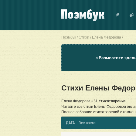
Поэмбук
Стихи
Елена Федорова
⭐
Разместите здес
Стихи Елены Федор
Елена Федорова •
31 стихотворение
Читайте все стихи Елены Федоровой онла
Полное собрание стихотворений с коммен
ДАТА
Все время