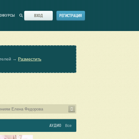
ВХОД
РЕГИСТРАЦИЯ
ОНКУРСЫ
ателей →
Разместить
АУДИО
Все