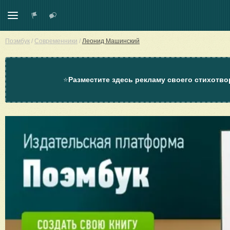
Поэмбук
/
Современники
/
Леонид Машинский
⭐
Разместите здесь рекламу своего стихотво