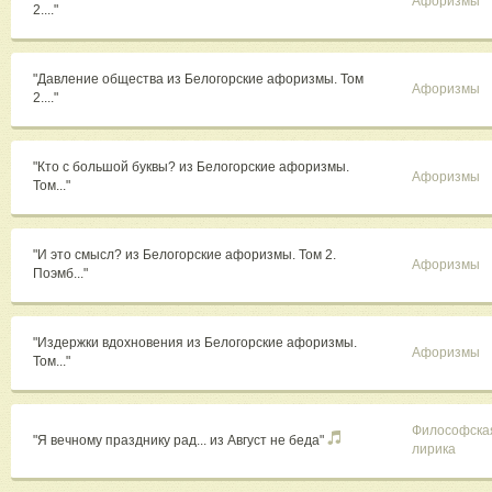
Афоризмы
2...."
"Давление общества из Белогорские афоризмы. Том
Афоризмы
2...."
"Кто с большой буквы? из Белогорские афоризмы.
Афоризмы
Том..."
"И это смысл? из Белогорские афоризмы. Том 2.
Афоризмы
Поэмб..."
"Издержки вдохновения из Белогорские афоризмы.
Афоризмы
Том..."
Философска
"Я вечному празднику рад... из Август не беда"
лирика