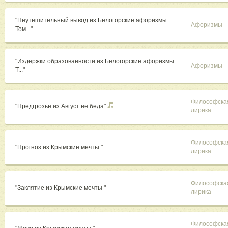
"Неутешительный вывод из Белогорские афоризмы.
Афоризмы
Том..."
"Издержки образованности из Белогорские афоризмы.
Афоризмы
Т..."
Философска
"Предгрозье из Август не беда"
лирика
Философска
"Прогноз из Крымские мечты "
лирика
Философска
"Заклятие из Крымские мечты "
лирика
Философска