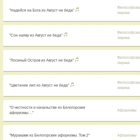
Философска
"Надейся на Бога из Август не беда"
лирика
Философска
"Сон наяву из Август не беда"
лирика
Философска
"Лосиный Остров из Август не беда"
лирика
Философска
"Цветение лип из Август не беда"
лирика
"О честности и начальстве из Белогорские
Афоризмы
афоризмы...."
"Мураками из Белогорские афоризмы. Том 2"
Афоризмы