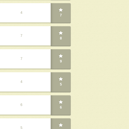
4
7
7
8
7
9
4
5
6
6
5