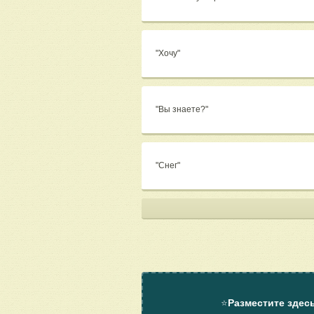
"Хочу"
"Вы знаете?"
"Снег"
⭐
Разместите здес