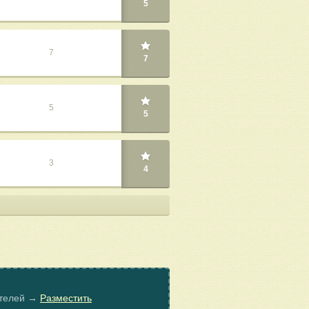
5
7
7
5
5
3
4
ателей →
Разместить