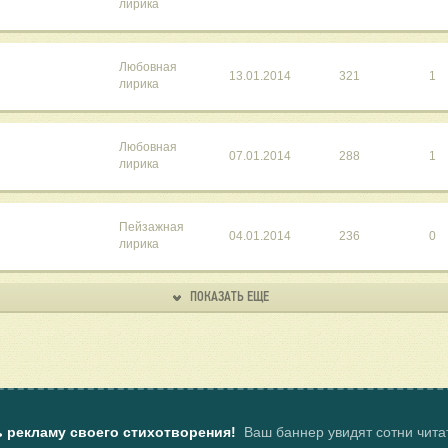
лирика
Любовная
13.01.2014
321
1
лирика
Любовная
07.01.2014
288
1
лирика
Пейзажная
04.01.2014
236
0
лирика
ПОКАЗАТЬ ЕЩЕ
ь рекламу своего стихотворения!
Ваш баннер увидят сотни чит