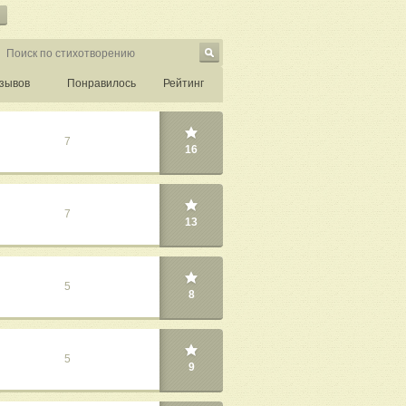
зывов
Понравилось
Рейтинг
7
16
7
13
5
8
5
9