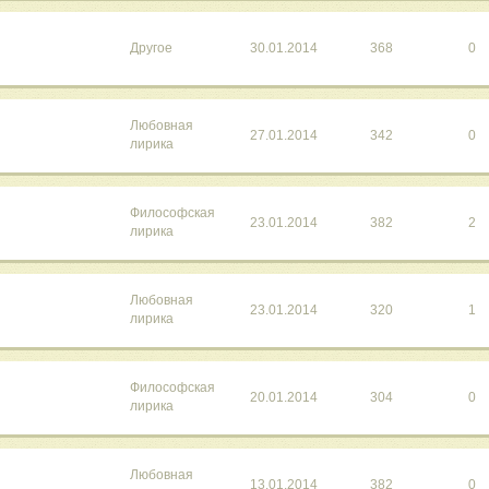
Другое
30.01.2014
368
0
Любовная
27.01.2014
342
0
лирика
Философская
23.01.2014
382
2
лирика
Любовная
23.01.2014
320
1
лирика
Философская
20.01.2014
304
0
лирика
Любовная
13.01.2014
382
0