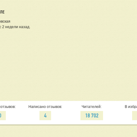
ЕЛЕ
овская
:
2 недели назад.
отзывов:
Написано отзывов:
Читателей:
В избр
0
4
18 702