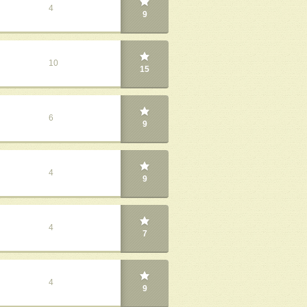
4
9
10
15
6
9
4
9
4
7
4
9