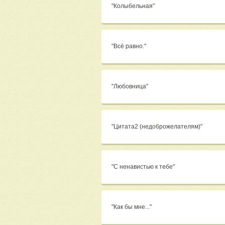
"Колыбельная"
"Всё равно."
"Любовница"
"Цитата2 (недоброжелателям)"
"С ненавистью к тебе"
"Как бы мне..."