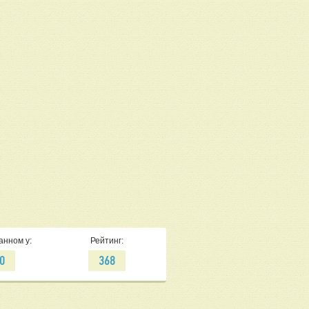
анном у:
Рейтинг:
0
368