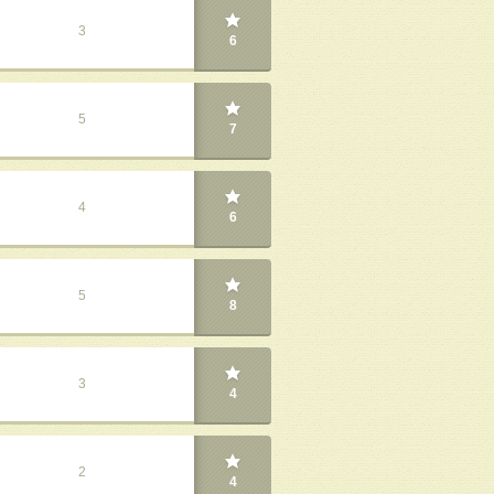
3
6
5
7
4
6
5
8
3
4
2
4