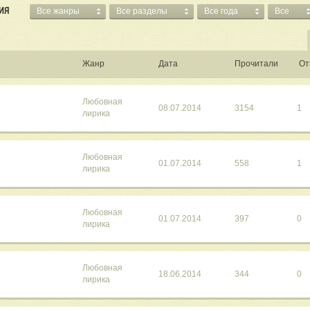
ИЯ
Все жанры
Все разделы
Все года
Все
Жанр
Дата
Прочитали
От
Любовная
08.07.2014
3154
1
лирика
Любовная
01.07.2014
558
1
лирика
Любовная
01.07.2014
397
0
лирика
Любовная
18.06.2014
344
0
лирика