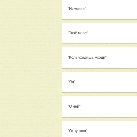
"Изменяй"
"Твоё море"
"Коль уходишь, уходи"
"Яд"
"О ней"
"Отпускаю"