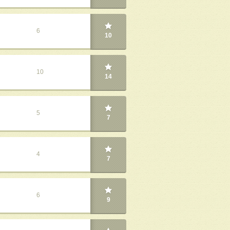
6
10
10
14
5
7
4
7
6
9