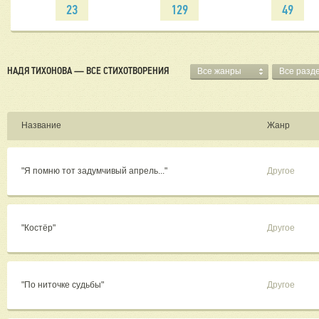
23
129
49
НАДЯ ТИХОНОВА — ВСЕ СТИХОТВОРЕНИЯ
Все жанры
Все разд
Название
Жанр
"Я помню тот задумчивый апрель..."
Другое
"Костёр"
Другое
"По ниточке судьбы"
Другое