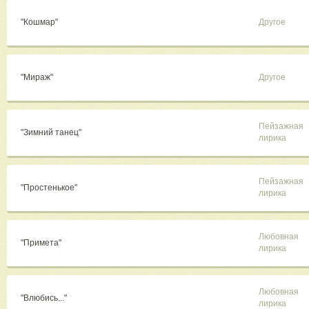
"Кошмар"
Другое
"Мираж"
Другое
Пейзажная
"Зимний танец"
лирика
Пейзажная
"Простенькое"
лирика
Любовная
"Примета"
лирика
Любовная
"Влюбись..."
лирика