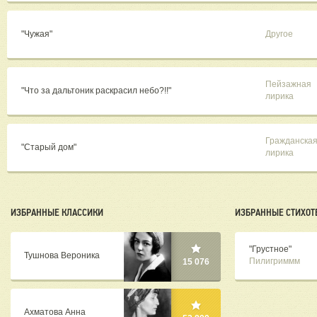
"Чужая"
Другое
Пейзажная
"Что за дальтоник раскрасил небо?!!"
лирика
Гражданска
"Старый дом"
лирика
ИЗБРАННЫЕ КЛАССИКИ
ИЗБРАННЫЕ СТИХОТ
"Грустное"
Тушнова Вероника
Пилигриммм
15 076
Ахматова Анна