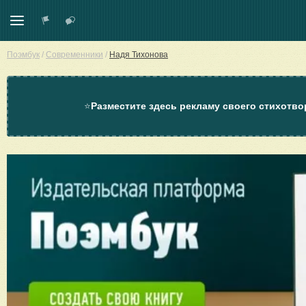
Поэмбук
/
Современники
/
Надя Тихонова
⭐
Разместите здесь рекламу своего стихотво