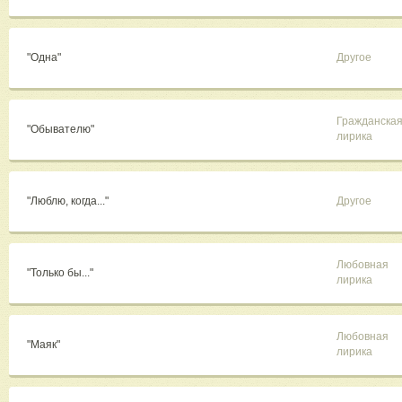
"Одна"
Другое
Гражданска
"Обывателю"
лирика
"Люблю, когда..."
Другое
Любовная
"Только бы..."
лирика
Любовная
"Маяк"
лирика