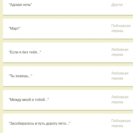
"Адская ночь"
Другое
Пейзажная
"Март"
лирика
Любовная
"Если я без тебя..."
лирика
Любовная
"Ты знаешь..."
лирика
Любовная
"Между мной и тобой..."
лирика
Пейзажная
"Засобиралось в путь дорогу лето..."
лирика