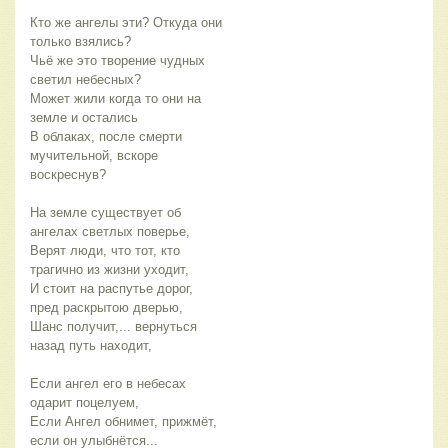
Кто же ангелы эти? Откуда они
только взялись?
Чьё же это творение чудных
светил небесных?
Может жили когда то они на
земле и остались
В облаках, после смерти
мучительной, вскоре
воскреснув?
На земле существует об
ангелах светлых поверье,
Верят люди, что тот, кто
трагично из жизни уходит,
И стоит на распутье дорог,
пред раскрытою дверью,
Шанс получит,... вернуться
назад путь находит,
Если ангел его в небесах
одарит поцелуем,
Если Ангел обнимет, прижмёт,
если он улыбнётся...