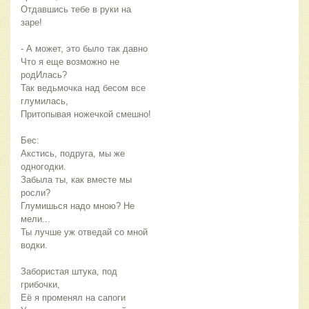
Отдавшись тебе в руки на
заре!
- А может, это было так давно
Что я еще возможно не
родИлась?
Так ведьмочка над бесом все
глумилась,
Притопывая ножечкой смешно!
Бес:
Акстись, подруга, мы же
одногодки.
Забыла ты, как вместе мы
росли?
Глумишься надо мною? Не
мели...
Ты лучше уж отведай со мной
водки.
Забористая штука, под
грибочки,
Её я променял на сапоги