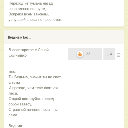
Переход из тумана назад
непременно волнуем,
Вопреки всем законам,
уснувший внезапно проснётся.
Ведьма и Бес...
В соавторстве с Ланой
33
4
Солнышко
Бес:
Ты Ведьма, значит ты не свет,
а тьма
И прежде, чем тебе бояться
леса,
Открой пожалуйста перед
собой завесу,
Страшней ночного леса - ты
сама.
Ведьма: