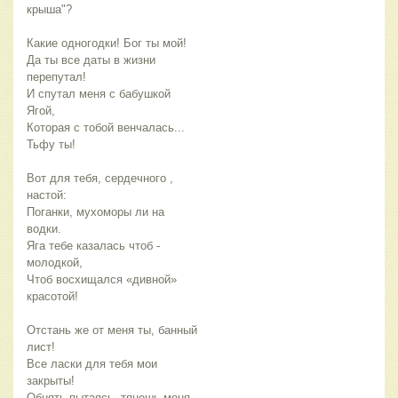
крыша"?
Какие одногодки! Бог ты мой!
Да ты все даты в жизни
перепутал!
И спутал меня с бабушкой
Ягой,
Которая с тобой венчалась...
Тьфу ты!
Вот для тебя, сердечного ,
настой:
Поганки, мухоморы ли на
водки.
Яга тебе казалась чтоб -
молодкой,
Чтоб восхищался «дивной»
красотой!
Отстань же от меня ты, банный
лист!
Все ласки для тебя мои
закрыты!
Обнять пытаясь, тянешь меня