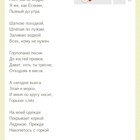
Я же, как Есенин,
Пьяный до утра.
Шаткою походкой,
Шлёпая по лужам,
Заливаю водкой
Всех, кому не нужен.
Горлопаню песни.
До костей промок.
Давит, хоть ты тресни,
Отходняк в висок.
А сегодня вьюга
Злая и мороз,
И меня по кругу носит,
Горьких слёз
На моей одежде
Покрывает коркой
Ледяною. Прежде
Накопилось с горкой.