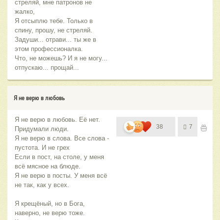
стреляй, мне патронов не
жалко,
Я отсыплю тебе. Только в
спину, прошу, не стреляй.
Задуши... отрави... ты же в
этом профессионалка.
Что, не можешь? И я не могу...
отпускаю... прощай...
Я не верю в любовь
Я не верю в любовь. Её нет.
38
7
Придумали люди.
Я не верю в слова. Все слова -
пустота. И не грех
Если в пост, на столе, у меня
всё мясное на блюде.
Я не верю в посты. У меня всё
не так, как у всех.
Я крещёный, но в Бога,
наверно, не верю тоже.