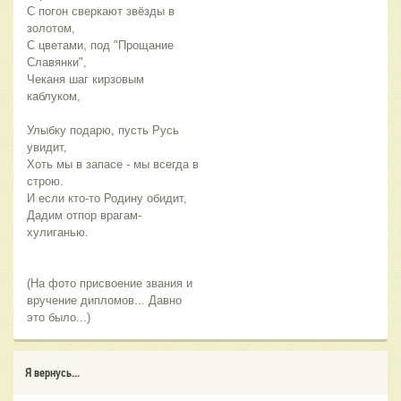
С погон сверкают звёзды в
золотом,
С цветами, под "Прощание
Славянки",
Чеканя шаг кирзовым
каблуком,
Улыбку подарю, пусть Русь
увидит,
Хоть мы в запасе - мы всегда в
строю.
И если кто-то Родину обидит,
Дадим отпор врагам-
хулиганью.
(На фото присвоение звания и
вручение дипломов... Давно
это было...)
Я вернусь...