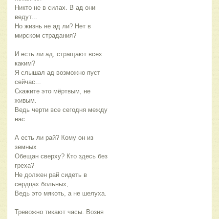
Никто не в силах. В ад они 
ведут...
Но жизнь не ад ли? Нет в 
мирском страдания?
И есть ли ад, стращают всех 
каким?
Я слышал ад возможно пуст 
сейчас...
Скажите это мёртвым, не 
живым.
Ведь черти все сегодня между 
нас.
А есть ли рай? Кому он из 
земных
Обещан сверху? Кто здесь без 
греха?
Не должен рай сидеть в 
сердцах больных,
Ведь это мякоть, а не шелуха.
Тревожно тикают часы. Возня 