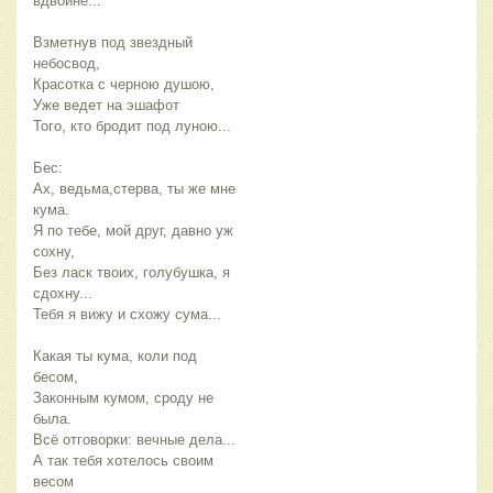
вдвойне...
Взметнув под звездный
небосвод,
Красотка с черною душою,
Уже ведет на эшафот
Того, кто бродит под луною...
Бес:
Ах, ведьма,стерва, ты же мне
кума.
Я по тебе, мой друг, давно уж
сохну,
Без ласк твоих, голубушка, я
сдохну...
Тебя я вижу и схожу сума...
Какая ты кума, коли под
бесом,
Законным кумом, сроду не
была.
Всё отговорки: вечные дела...
А так тебя хотелось своим
весом