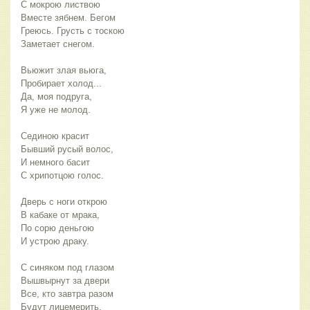
С мокрою листвою
Вместе зябнем. Бегом
Греюсь. Грусть с тоскою
Заметает снегом.
Вьюжит злая вьюга,
Пробирает холод...
Да, моя подруга,
Я уже не молод.
Сединою красит
Бывший русый волос,
И немного басит
С хрипотцою голос.
Дверь с ноги открою
В кабаке от мрака,
По сорю деньгою
И устрою драку.
С синяком под глазом
Вышвырнут за двери
Все, кто завтра разом
Будут лицемерить.