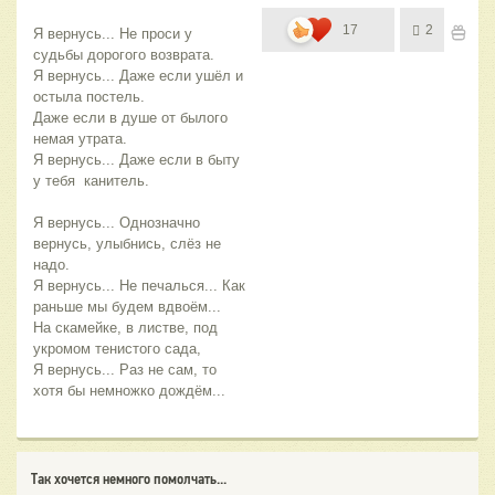
17
2
Я вернусь... Не проси у 
судьбы дорогого возврата.
Я вернусь... Даже если ушёл и 
остыла постель.
Даже если в душе от былого 
немая утрата.
Я вернусь... Даже если в быту 
у тебя  канитель.
Я вернусь... Однозначно 
вернусь, улыбнись, слёз не 
надо.
Я вернусь... Не печалься... Как 
раньше мы будем вдвоём...
На скамейке, в листве, под 
укромом тенистого сада,
Я вернусь... Раз не сам, то 
хотя бы немножко дождём...
Так хочется немного помолчать...