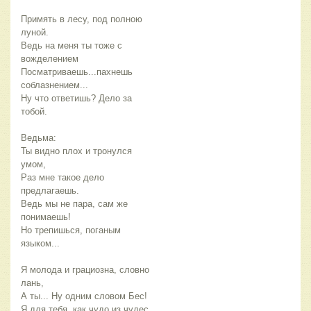
Примять в лесу, под полною
луной.
Ведь на меня ты тоже с
вожделением
Посматриваешь...пахнешь
соблазнением...
Ну что ответишь? Дело за
тобой.
Ведьма:
Ты видно плох и тронулся
умом,
Раз мне такое дело
предлагаешь.
Ведь мы не пара, сам же
понимаешь!
Но трепишься, поганым
языком...
Я молода и грациозна, словно
лань,
А ты... Ну одним словом Бес!
Я для тебя, как чудо из чудес.