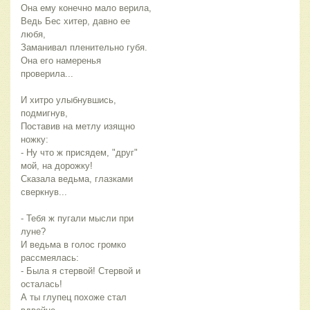
Она ему конечно мало верила,
Ведь Бес хитер, давно ее
любя,
Заманивал пленительно губя.
Она его намеренья
проверила...
И хитро улыбнувшись,
подмигнув,
Поставив на метлу изящно
ножку:
- Ну что ж присядем, "друг"
мой, на дорожку!
Сказала ведьма, глазками
сверкнув...
- Тебя ж пугали мысли при
луне?
И ведьма в голос громко
рассмеялась:
- Была я стервой! Стервой и
осталась!
А ты глупец похоже стал