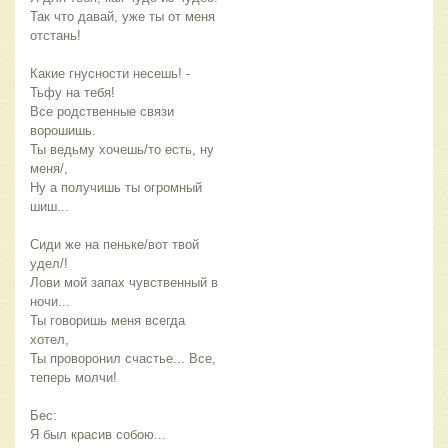
Так что давай, уже ты от меня
отстань!
Какие гнусности несешь! -
Тьфу на тебя!
Все родственные связи
ворошишь.
Ты ведьму хочешь/то есть, ну
меня/,
Ну а получишь ты огромный
шиш...
Сиди же на пеньке/вот твой
удел/!
Лови мой запах чувственный в
ночи...
Ты говоришь меня всегда
хотел,
Ты проворонил счастье... Все,
теперь молчи!
Бес:
Я был красив собою...