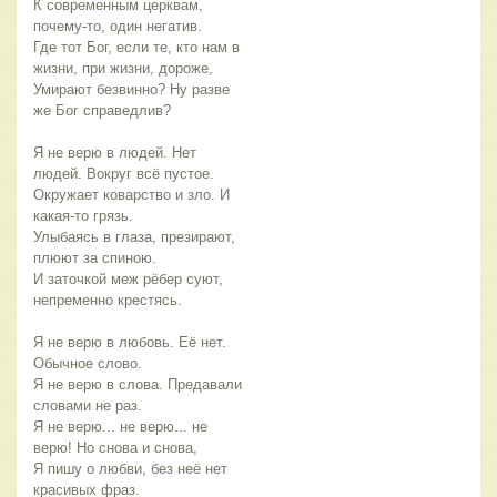
К современным церквам,
почему-то, один негатив.
Где тот Бог, если те, кто нам в
жизни, при жизни, дороже,
Умирают безвинно? Ну разве
же Бог справедлив?
Я не верю в людей. Нет
людей. Вокруг всё пустое.
Окружает коварство и зло. И
какая-то грязь.
Улыбаясь в глаза, презирают,
плюют за спиною.
И заточкой меж рёбер суют,
непременно крестясь.
Я не верю в любовь. Её нет.
Обычное слово.
Я не верю в слова. Предавали
словами не раз.
Я не верю... не верю... не
верю! Но снова и снова,
Я пишу о любви, без неё нет
красивых фраз.