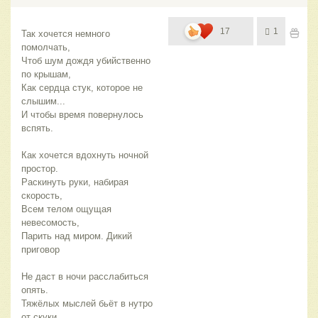
17
1
Так хочется немного 
помолчать,
Чтоб шум дождя убийственно 
по крышам,
Как сердца стук, которое не 
слышим...
И чтобы время повернулось 
вспять.
Как хочется вдохнуть ночной 
простор.
Раскинуть руки, набирая 
скорость,
Всем телом ощущая 
невесомость,
Парить над миром. Дикий 
приговор
Не даст в ночи расслабиться 
опять.
Тяжёлых мыслей бьёт в нутро 
от скуки,