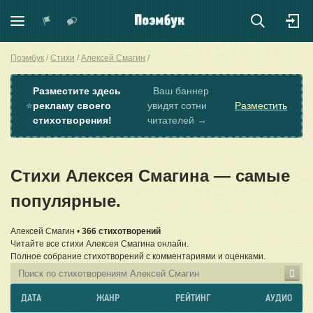
Поэмбук
Стихи
Алексей Смагин
Разместите здесь
Ваш баннер
⭐
рекламу своего
увидят сотни
Разместить
стихотворения!
читателей →
Стихи Алексея Смагина — самые
популярные.
Алексей Смагин •
366 стихотворений
Читайте все стихи Алексея Смагина онлайн.
Полное собрание стихотворений с комментариями и оценками.
ДАТА
ЖАНР
РЕЙТИНГ
АУДИО