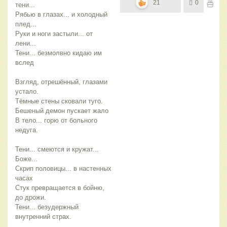
21
0
тени...
Рябью в глазах... и холодный
плед...
Руки и ноги застыли... от
лени...
Тени... безмолвно кидаю им
вслед
Взгляд, отрешённый, глазами
устало.
Тёмные стены сковали туго.
Бешеный демон пускает жало
В тело... горю от больного
недуга.
Тени... смеются и кружат...
Боже...
Скрип половицы... в настенных
часах
Стук превращается в бойню,
до дрожи.
Тени... безудержный
внутренний страх.