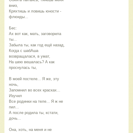
вниз,
Кряхтишь и ловишь юности -
флюиды...
Бес:
Ах вот как, мать, заговорила
ты...
Забыла ты, как год ещё назад,
Когда с шабАша
возвращалася, в умат,
На шею вешалась? А как
проснулась ты,
В моей постеле... Я же, эту
ночь,
Запомнил во всех красках...
Изучил
Все родинки на теле... Я ж не
пил...
А после родила ты, кстати,
дочь...
Она, хоть, на меня и не