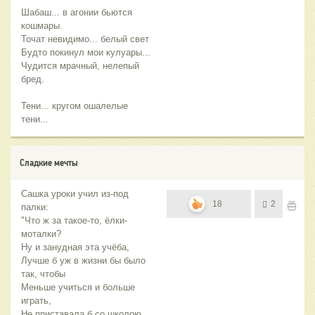
Шабаш... в агонии бьются
кошмары.
Точат невидимо... белый свет
Будто покинул мои кулуары...
Чудится мрачный, нелепый
бред.
Тени... кругом ошалелые
тени...
Сладкие мечты
Сашка уроки учил из-под
18
2
палки:
"Что ж за такое-то, ёлки-
моталки?
Ну и занудная эта учёба,
Лучше б уж в жизни бы было
так, чтобы
Меньше учиться и больше
играть,
Не приставала б со школою