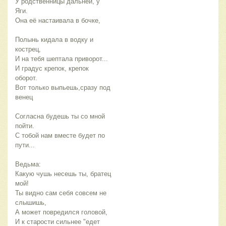
У родственницы дальней, у
Яги.
Она её настаивала в бочке,
Полынь кидала в водку и
кострец,
И на тебя шептала приворот...
И градус крепок, крепок
оборот.
Вот только выпьешь,сразу под
венец
Согласна будешь ты со мной
пойти.
С тобой нам вместе будет по
пути...
Ведьма:
Какую чушь несешь ты, братец
мой!
Ты видно сам себя совсем не
слышишь,
А может повредился головой,
И к старости сильнее "едет