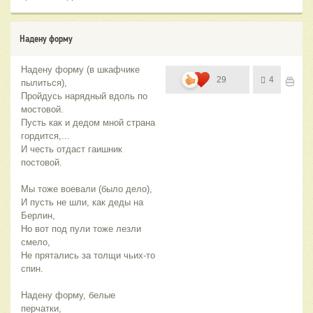
Надену форму
Надену форму (в шкафчике
29
4
пылиться),
Пройдусь нарядный вдоль по
мостовой.
Пусть как и дедом мной страна
гордится,...
И честь отдаст гаишник
постовой.
Мы тоже воевали (было дело),
И пусть не шли, как деды на
Берлин,
Но вот под пули тоже лезли
смело,
Не прятались за толщи чьих-то
спин.
Надену форму, белые
перчатки,