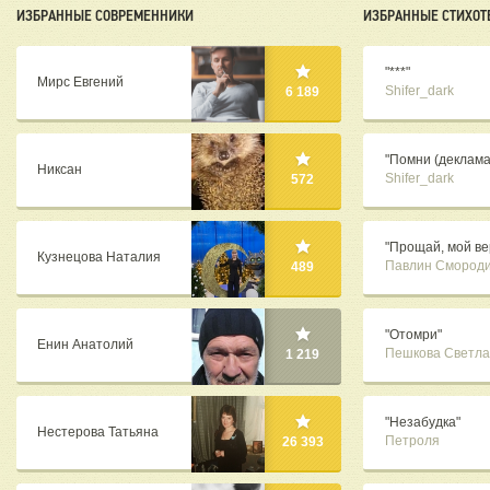
ИЗБРАННЫЕ СОВРЕМЕННИКИ
ИЗБРАННЫЕ СТИХОТ
"***"
Мирс Евгений
Shifer_dark
6 189
"Помни (деклама
Никсан
Shifer_dark
572
"Прощай, мой ве
Кузнецова Наталия
Павлин Смород
489
"Отомри"
Енин Анатолий
Пешкова Светла
1 219
"Незабудка"
Нестерова Татьяна
Петроля
26 393