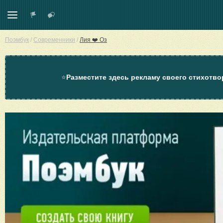
Поэмбук
/
Современники
/
Лия ❤️ Оз
⭐
Разместите здесь рекламу своего стихотво