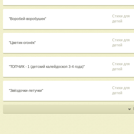
Стихи для
"Воробей-воробушек"
детей
Стихи для
"Цветик-огонёк"
детей
Стихи для
"ТОПЧИК - 1 (детский калейдоскоп 3-4 года)"
детей
Стихи для
"Звёздочки-летучки"
детей