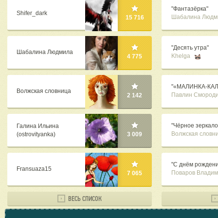
"Фантазёрка"
Shifer_dark
Шабалина Людм
15 716
"Десять утра"
Шабалина Людмила
Khelga
4 775
"«МАЛИНКА-КАЛИ
Волжская словница
Павлин Смород
2 142
"Чёрное зеркало
Галина Ильина
Волжская словн
(ostrovityanka)
3 009
"С днём рождени
Fransuaza15
Поваров Владим
7 065
ВЕСЬ СПИСОК