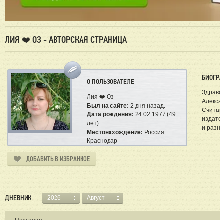
ЛИЯ ❤️ ОЗ - АВТОРСКАЯ СТРАНИЦА
БИОГР
О ПОЛЬЗОВАТЕЛЕ
Здравс
Лия ❤️ Оз
Алекса
Был на сайте:
2 дня назад.
Считаю
Дата рождения:
24.02.1977 (49
издате
лет)
и разн
Местонахождение:
Россия,
Краснодар
ДОБАВИТЬ В ИЗБРАННОЕ
ДНЕВНИК
2026
Август