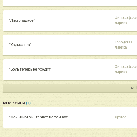
Философска
"Листопадное"
лирика
Городская
"Хадыженск"
лирика
Философска
"Боль теперь не уходит"
лирика
МОИ КНИГИ
(1)
"Мои книги в интернет магазинах"
Другое