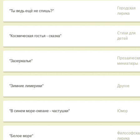
Городская
"Ты ведь ещё не спишь?"
лирика
Стихи для
"Космическая гостья - сказка"
детей
Прозаическ
"Зазеркалье"
миниатюры
"Зимние лимерики"
Другое
"В синем море-океане - частушки"
Юмор
Философска
"Белое море"
лирика