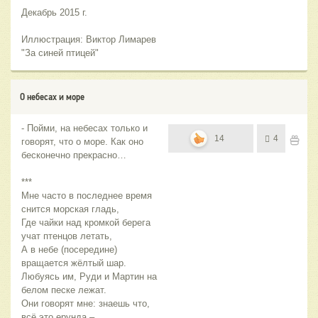
Декабрь 2015 г.
Иллюстрация: Виктор Лимарев
"За синей птицей"
О небесах и море
- Пойми, на небесах только и
14
4
говорят, что о море. Как оно
бесконечно прекрасно…
***
Мне часто в последнее время
снится морская гладь,
Где чайки над кромкой берега
учат птенцов летать,
А в небе (посередине)
вращается жёлтый шар.
Любуясь им, Руди и Мартин на
белом песке лежат.
Они говорят мне: знаешь что,
всё это ерунда –