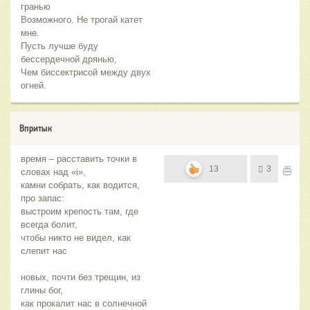
гранью
Возможного. Не трогай катет
мне.
Пусть лучше буду
бессердечной дрянью,
Чем биссектрисой между двух
огней.
Впритык
время – расставить точки в
13
3
словах над «i»,
камни собрать, как водится,
про запас:
выстроим крепость там, где
всегда болит,
чтобы никто не видел, как
cлепит нас
новых, почти без трещин, из
глины бог,
как прокалит нас в солнечной