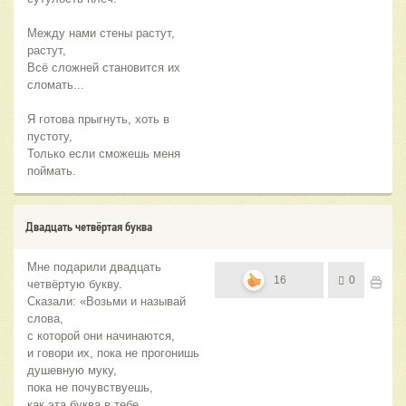
Между нами стены растут,
растут,
Всё сложней становится их
сломать...
Я готова прыгнуть, хоть в
пустоту,
Только если сможешь меня
поймать.
Двадцать четвёртая буква
Мне подарили двадцать
16
0
четвёртую букву.
Сказали: «Возьми и называй
слова,
с которой они начинаются,
и говори их, пока не прогонишь
душевную муку,
пока не почувствуешь,
как эта буква в тебе