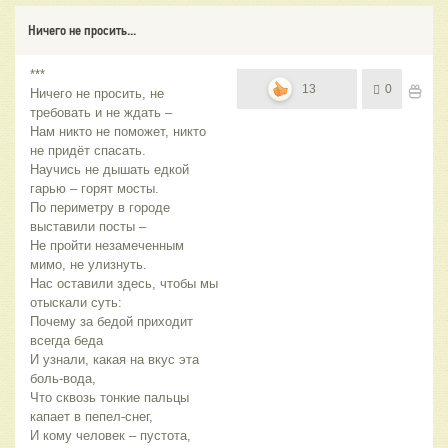
Ничего не просить...
***
13
0
Ничего не просить, не
требовать и не ждать –
Нам никто не поможет, никто
не придёт спасать.
Научись не дышать едкой
гарью – горят мосты.
По периметру в городе
выставили посты –
Не пройти незамеченным
мимо, не улизнуть.
Нас оставили здесь, чтобы мы
отыскали суть:
Почему за бедой приходит
всегда беда
И узнали, какая на вкус эта
боль-вода,
Что сквозь тонкие пальцы
капает в пепел-снег,
И кому человек – пустота,