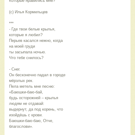
Которые нравились мне?
(с) Илья Кормильцев
***
- Где твои белые крылья,
которые я любил?
Перьев касался нежно, когда
на моей груди
ты засыпала ночью.
Что тебе снилось?
- Снег.
Он бесконечно падал в городе
мёрзлых рек.
Пела метель мне песню:
«Баюшки-баю-бай,
будь осторожней – крылья
людям не отдавай:
выдернут, да под корень, что
изойдёшь с крови.
Баюшки-баю-баю, Отче,
благослови».