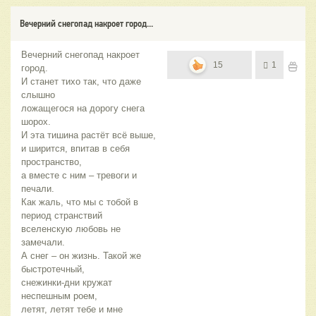
Вечерний снегопад накроет город...
Вечерний снегопад накроет
15
1
город.
И станет тихо так, что даже
слышно
ложащегося на дорогу снега
шорох.
И эта тишина растёт всё выше,
и ширится, впитав в себя
пространство,
а вместе с ним – тревоги и
печали.
Как жаль, что мы с тобой в
период странствий
вселенскую любовь не
замечали.
А снег – он жизнь. Такой же
быстротечный,
снежинки-дни кружат
неспешным роем,
летят, летят тебе и мне