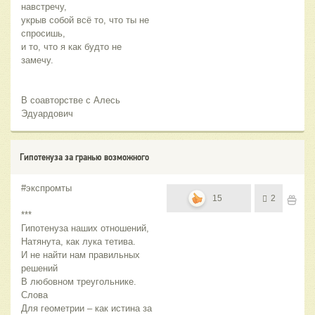
навстречу,
укрыв собой всё то, что ты не
спросишь,
и то, что я как будто не
замечу.
В соавторстве с Алесь
Эдуардович
Гипотенуза за гранью возможного
#экспромты
15
2
***
Гипотенуза наших отношений,
Натянута, как лука тетива.
И не найти нам правильных
решений
В любовном треугольнике.
Слова
Для геометрии – как истина за