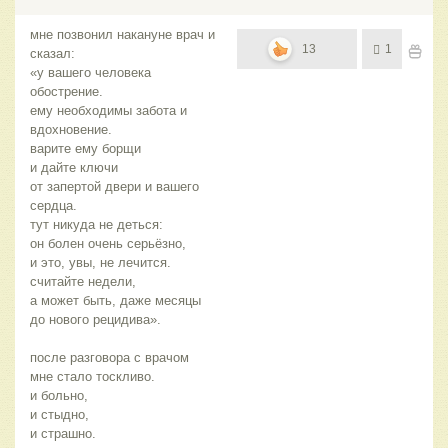
мне позвонил накануне врач и
13
1
сказал:
«у вашего человека
обострение.
ему необходимы забота и
вдохновение.
варите ему борщи
и дайте ключи
от запертой двери и вашего
сердца.
тут никуда не деться:
он болен очень серьёзно,
и это, увы, не лечится.
считайте недели,
а может быть, даже месяцы
до нового рецидива».
после разговора с врачом
мне стало тоскливо.
и больно,
и стыдно,
и страшно.