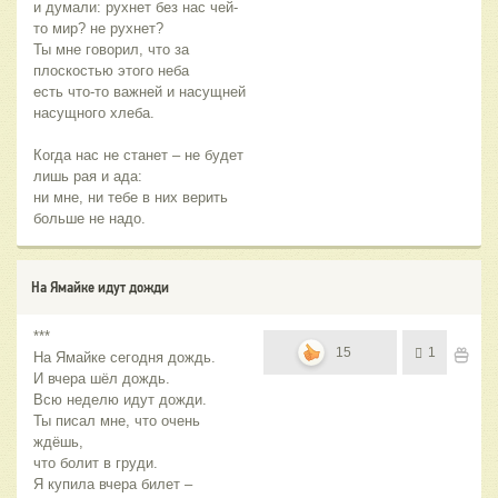
и думали: рухнет без нас чей-
то мир? не рухнет?
Ты мне говорил, что за
плоскостью этого неба
есть что-то важней и насущней
насущного хлеба.
Когда нас не станет – не будет
лишь рая и ада:
ни мне, ни тебе в них верить
больше не надо.
На Ямайке идут дожди
***
15
1
На Ямайке сегодня дождь.
И вчера шёл дождь.
Всю неделю идут дожди.
Ты писал мне, что очень
ждёшь,
что болит в груди.
Я купила вчера билет –