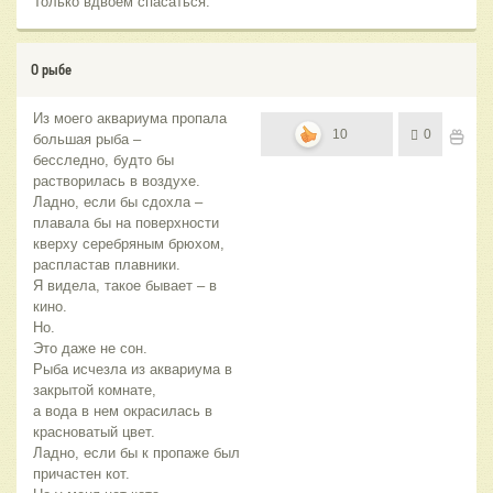
Только вдвоём спасаться.
О рыбе
Из моего аквариума пропала
10
0
большая рыба –
бесследно, будто бы
растворилась в воздухе.
Ладно, если бы сдохла –
плавала бы на поверхности
кверху серебряным брюхом,
распластав плавники.
Я видела, такое бывает – в
кино.
Но.
Это даже не сон.
Рыба исчезла из аквариума в
закрытой комнате,
а вода в нем окрасилась в
красноватый цвет.
Ладно, если бы к пропаже был
причастен кот.