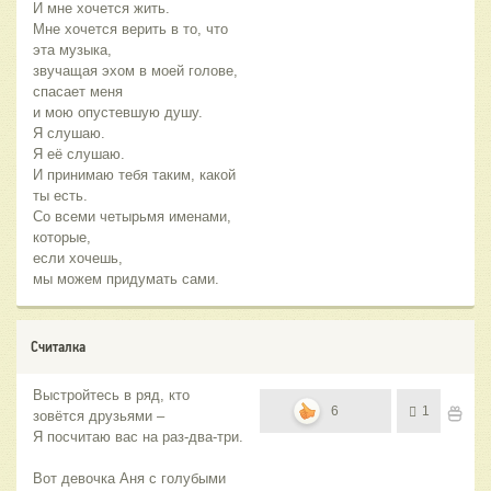
И мне хочется жить.
Мне хочется верить в то, что
эта музыка,
звучащая эхом в моей голове,
спасает меня
и мою опустевшую душу.
Я слушаю.
Я её слушаю.
И принимаю тебя таким, какой
ты есть.
Со всеми четырьмя именами,
которые,
если хочешь,
мы можем придумать сами.
Считалка
Выстройтесь в ряд, кто
6
1
зовётся друзьями –
Я посчитаю вас на раз-два-три.
Вот девочка Аня с голубыми