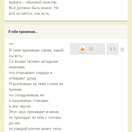
бумаге – обычный пунктир.
Всё должно быть иначе. Но
всё остаётся, как есть.
Я тебя принимаю...
***
11
1
Я тебя принимаю таким, какой
ты есть.
Со всеми твоими четырьмя
именами,
что открывают сердца и
отбирают душу.
Я вытягиваю из тебя слова по
буквам
ты складываешь их
и называешь стихами,
и они звучат.
Этот звук проникает в меня,
он проходит по мне с головы
до ног,
по каждой клетке моего тела.