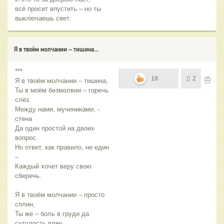
всё просит впустить – но ты
выключаешь свет.
Я в твоём молчании – тишина...
***
18
2
Я в твоём молчании – тишина,
Ты в моём безмолвии – горечь
слёз.
Между нами, мучениками, -
стена
Да один простой на двоих
вопрос.
Но ответ, как правило, не един
–
Каждый хочет веру свою
сберечь.
Я в твоём молчании – просто
сплин,
Ты же – боль в груди да
сутулость плеч.