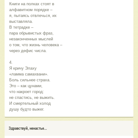
Книги на полках стоят в
алфавитном порядке –
я, пытаясь отвлечься, их
выставляла.
В тетрадке –
пара обрывистых фраз,
незаконченных мыслей
о том, что жизнь человека –
через дефис числа.
4.
Я кричу Элаху
«ламма самахвани».
Боль сильнее страха.
Это – как цунами,
что накроет город:
не спастись, не выжить.
И смертельный холод
душу будто выжег.
Здравствуй, ненастье...