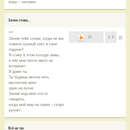
кому – человек.
Зачем слова...
***
20
3
Зачем тебе слова, когда не мы
ловили лунный свет в свои
ладони?
Я сгину в этом холоде зимы,
и обо мне почти никто не
вспомнит.
И даже ты.
Ты будешь молча пить
мускатное вино
один на кухне.
Зачем еще мне что-то
говорить,
когда мой мир на грани – скоро
рухнет…
Всё не так