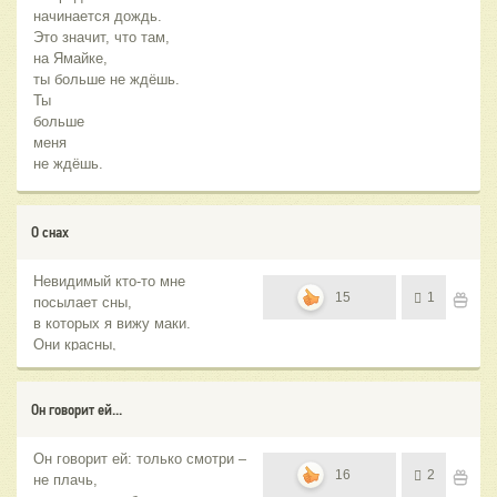
начинается дождь.
Это значит, что там,
на Ямайке,
ты больше не ждёшь.
Ты
больше
меня
не ждёшь.
О снах
Невидимый кто-то мне
15
1
посылает сны,
в которых я вижу маки.
Они красны,
как спелая кровь на бледных
устах Христа,
Он говорит ей...
Он говорит ей: только смотри –
16
2
не плачь,