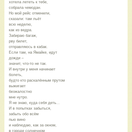
хотела лететь к тебе,
собрала чемодан.
Но мой рейс отменили,
сказали: там льёт
всю неделю,
как из ведра.
Забираю багаж,
рву билет,
отправляюсь в кабак.
Если там, на Ямайке, идут
дожди –
значит, что-то не так.
И внутри у меня начинает
болеть,
будто кто раскалённым прутом
выжигает
безжалостно
мне нутро.
Я не знаю, куда себя деть...
И в попытках забыться,
забыть обо всём
пью вино
и наблюдаю, как за окном,
в городе солнечном