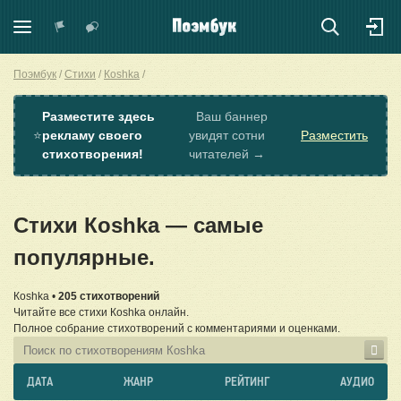
Поэмбук
Стихи
Коshkа
Разместите здесь
Ваш баннер
⭐
рекламу своего
увидят сотни
Разместить
стихотворения!
читателей →
Стихи Коshkа — самые
популярные.
Коshkа •
205 стихотворений
Читайте все стихи Коshkа онлайн.
Полное собрание стихотворений с комментариями и оценками.
ДАТА
ЖАНР
РЕЙТИНГ
АУДИО