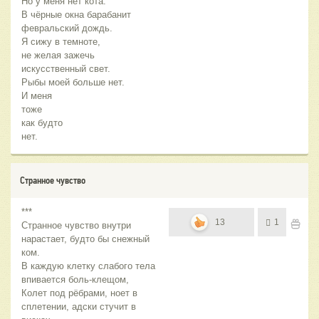
Но у меня нет кота.
В чёрные окна барабанит
февральский дождь.
Я сижу в темноте,
не желая зажечь
искусственный свет.
Рыбы моей больше нет.
И меня
тоже
как будто
нет.
Странное чувство
***
13
1
Странное чувство внутри
нарастает, будто бы снежный
ком.
В каждую клетку слабого тела
впивается боль-клещом,
Колет под рёбрами, ноет в
сплетении, адски стучит в