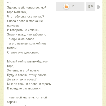
***
11
0
Здравствуй, ненастье, мой
горе-мальчик,
Что тебе снилось ночью?
Снова слова в молчание
прячешь
И говорить не хочешь.
Знаю и вижу, что заболело
То одинокое слово.
Ты его выпиши краской иль
мелом –
Станет оно здоровым.
Милый мой мальчик-беда-и-
горе,
Хочешь, я этой ночью
Буду с тобою, стану собою
До запятых и точек?
Мысли твои, и слова, и фразы
В воздухе растворятся.
Тише, мой мальчик, от этой
заразы