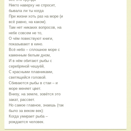
Никто наверху не спросит,
бывала ли ты когда
При жизни хоть раз на море (и
всё равно, на каком).
Там нет никаких вопросов, на
небе совсем не то,
О чём повествуют книги,
показывают в кино.
Всё небо – сплошное море с
каменным белым дном,
И в нём обитают рыбы с
серебряной чешуёй,
С красными плавниками,
светящейся головой.
Сбиваются рыбы в стаи – и
море меняет цвет.
Внизу, на земле, зовётся это
закат, рассвет.
Но самое главное, знаешь (так
было за веком век):
Когда умирает рыба –
рождается человек.