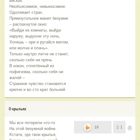
висках.
Необъяснимое, невыносимое.
Одолевает страх.
Прямоугольное манит безумие
– распахнутое окно:
«Выйди из комнаты, выйди
наружу, выдохни эту ночь,
Хочешь – ори и ругайся матом,
или молчи и плачь».
Только наутро легче не станет,
сколько себя ни прячь
В кокон, сплетённый из
пофигизма, сколько себя ни
жалей –
Странное чувство становится
крепче и во сто крат больней.
О крыльях
Мы все потеряли что-то
16
1
На этой безумной войне.
Кстати, где твои крылья,