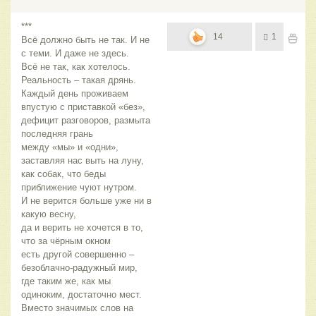
***
14
1
Всё должно быть не так. И не
с теми. И даже не здесь.
Всё не так, как хотелось.
Реальность – такая дрянь.
Каждый день проживаем
впустую с приставкой «без»,
дефицит разговоров, размыта
последняя грань
между «мы» и «одни»,
заставляя нас выть на луну,
как собак, что беды
приближение чуют нутром.
И не верится больше уже ни в
какую весну,
да и верить не хочется в то,
что за чёрным окном
есть другой совершенно –
безоблачно-радужный мир,
где таким же, как мы
одиноким, достаточно мест.
Вместо значимых слов на