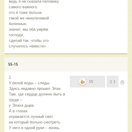
ведь я не сказала человеку
самого важного:
что я тоже больна
такой же неизлечимой
болезнью.
значит, мы оба умрём.
господи,
сделай так, чтобы это
случилось «вместе».
55-15
1.
15
1
У белой воды – следы.
Здесь недавно прошел Элах.
Там, где сердце должно быть в
груди –
у Элаха дыра.
А в глазах
отражается лунный свет,
на который больно смотреть.
У него в одной руке – жизнь,