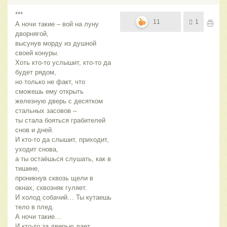
***
11
1
А ночи такие – вой на луну
дворнягой,
высунув морду из душной
своей конуры.
Хоть кто-то услышит, кто-то да
будет рядом,
но только не факт, что
сможешь ему открыть
железную дверь с десятком
стальных засовов –
ты стала бояться грабителей
снов и дней.
И кто-то да слышит, приходит,
уходит снова,
а ты остаёшься слушать, как в
тишине,
проникнув сквозь щели в
окнах, сквозняк гуляет.
И холод собачий… Ты кутаешь
тело в плед.
А ночи такие…
И кто-то за дверью лает,