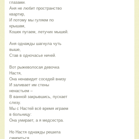
глазами.
Аня не любит пространство
квартир,
И потому мы гуляем по
крышам,
Кошек пугаем, летучих мышей.
Аня однажды шагнула чуть
выше,
Став в одночасье ничей.
Вот рыжеволосая девочка
Настя,
Она ненавидит соседей внизу
И заливает им стены
ненастьем –
В ванной закрывшись, пускает
слезу.
Мы с Настей всё время играем
в больницу:
Она умирает, а я медсестра.
Но Настя однажды решила
смириться,