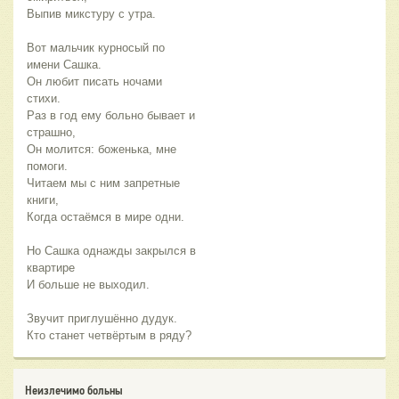
Выпив микстуру с утра.
Вот мальчик курносый по
имени Сашка.
Он любит писать ночами
стихи.
Раз в год ему больно бывает и
страшно,
Он молится: боженька, мне
помоги.
Читаем мы с ним запретные
книги,
Когда остаёмся в мире одни.
Но Сашка однажды закрылся в
квартире
И больше не выходил.
Звучит приглушённо дудук.
Кто станет четвёртым в ряду?
Неизлечимо больны