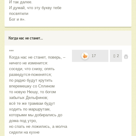
И так далее.
И думай, что эту букву тебе
посвятили
Бог и я».
Когда нас не станет...
***
17
2
Когда нас не станет, поверь, –
ничего не изменится:
соседи, что снизу, опять
разведутся-поженятся;
по радио будут крутить
вперемешку со Сплином
то новую Нюшу, то богом
забытых Дельфинов;
всё те же трамваи будут
ходить по маршрутам,
которыми мы добирались до
дома под утро,
но спать не ложились, а молча
сидели на кухне