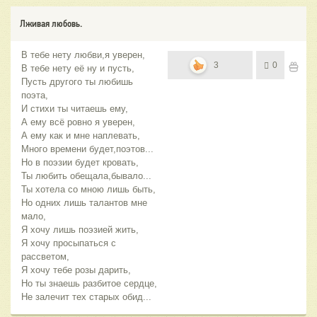
Лживая любовь.
В тебе нету любви,я уверен,
3
0
В тебе нету её ну и пусть,
Пусть другого ты любишь
поэта,
И стихи ты читаешь ему,
А ему всё ровно я уверен,
А ему как и мне наплевать,
Много времени будет,поэтов...
Но в поэзии будет кровать,
Ты любить обещала,бывало...
Ты хотела со мною лишь быть,
Но одних лишь талантов мне
мало,
Я хочу лишь поэзией жить,
Я хочу просыпаться с
рассветом,
Я хочу тебе розы дарить,
Но ты знаешь разбитое сердце,
Не залечит тех старых обид...