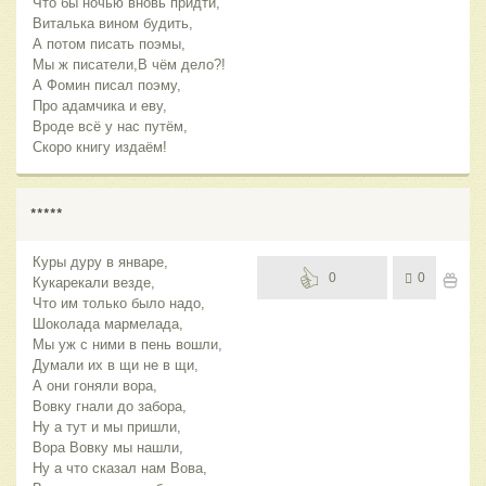
Что бы ночью вновь придти,
Виталька вином будить,
А потом писать поэмы,
Мы ж писатели,В чём дело?!
А Фомин писал поэму,
Про адамчика и еву,
Вроде всё у нас путём,
Скоро книгу издаём!
*****
Куры дуру в январе,
0
0
Кукарекали везде,
Что им только было надо,
Шоколада мармелада,
Мы уж с ними в пень вошли,
Думали их в щи не в щи,
А они гоняли вора,
Вовку гнали до забора,
Ну а тут и мы пришли,
Вора Вовку мы нашли,
Ну а что сказал нам Вова,