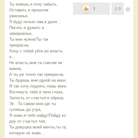
Ты знаешь,я хочу забыть,
3
0
Оставить в прошлом
умиленье,
Я буду ночью,там,в дали...
Писать и думать в
завершенье,
Ты мне нужна!Ты так
прекрасна,
Хочу с тобой уйти во власть
я...
Но власть,мне та совсем не
важна,
А ты уж точно так прекрасна,
Ты будешь мне одной на веки,
Я так хочу поднять лишь веки,
Взглянуть тебе в твои глаза,
Залесть от счастья в образа,
Эх.. Та самая моя,где ты
гуляешь до утра,
Я знаю,я тебя найду!Пойду ко
дну от счастья тая,
Ты девушка моей мечты,ты та,
которую не знаю....