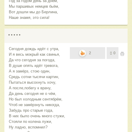
Год за годом день за днём,
Мы паршивых немцев бьём,
Вот дошли мы до Берлина,
Наше знамя, это сила!
* * * * *
Сегодня дождь идёт с утра,
2
0
И я весь мокрый как свинья,
Да что сегодня за погода,
В душе опять идёт тревога,
А я замёрз, стою один,
Средь сотни тысячи картин,
Пытаться высохнуть хочу,
А после,побегу к врачу,
Да день сегодня не о чём,
Но был холодным сентябрём,
Чтоб не замёрзнуть никогда,
Забудь про старые года,
В них было очень много стужи,
Стояли по колена лужи,
Ну ладно, вспомнил?