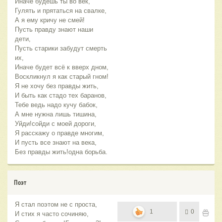
Иначе будешь ты во век,
Гулять и прятаться на свалке,
А я ему кричу не смей!
Пусть правду знают наши
дети,
Пусть старики забудут смерть
их,
Иначе будет всё к вверх дном,
Воскликнул я как старый гном!
Я не хочу без правды жить,
И быть как стадо тех баранов,
Тебе ведь надо кучу бабок,
А мне нужна лишь тишина,
Уйди!сойди с моей дороги,
Я расскажу о правде многим,
И пусть все знают на века,
Без правды жить!одна борьба.
Поэт
Я стал поэтом не с проста,
1
0
И стих я часто сочиняю,