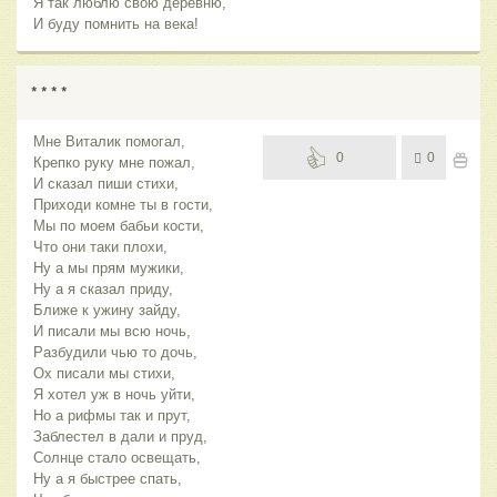
Я так люблю свою деревню,
И буду помнить на века!
* * * *
Мне Виталик помогал,
0
0
Крепко руку мне пожал,
И сказал пиши стихи,
Приходи комне ты в гости,
Мы по моем бабьи кости,
Что они таки плохи,
Ну а мы прям мужики,
Ну а я сказал приду,
Ближе к ужину зайду,
И писали мы всю ночь,
Разбудили чью то дочь,
Ох писали мы стихи,
Я хотел уж в ночь уйти,
Но а рифмы так и прут,
Заблестел в дали и пруд,
Солнце стало освещать,
Ну а я быстрее спать,