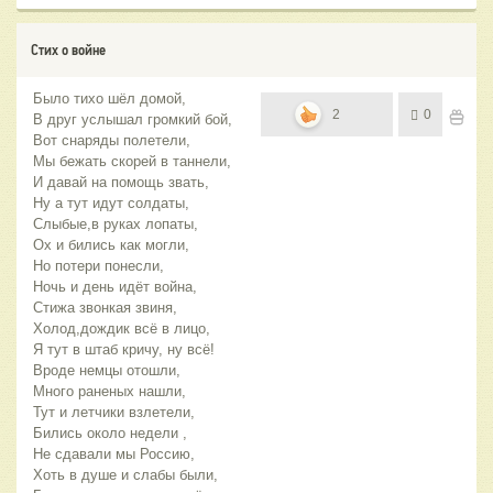
Стих о войне
Было тихо шёл домой,
2
0
В друг услышал громкий бой,
Вот снаряды полетели,
Мы бежать скорей в таннели,
И давай на помощь звать,
Ну а тут идут солдаты,
Слыбые,в руках лопаты,
Ох и бились как могли,
Но потери понесли,
Ночь и день идёт война,
Стижа звонкая звиня,
Холод,дождик всё в лицо,
Я тут в штаб кричу, ну всё!
Вроде немцы отошли,
Много раненых нашли,
Тут и летчики взлетели,
Бились около недели ,
Не сдавали мы Россию,
Хоть в душе и слабы были,