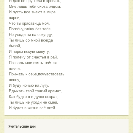
Я даж не пру тебя в кровать,
Мне лишь тебя охота рядом,
И пусть все знают в мире
парни,
Что ты красавица моя,
Погибну,гибну без тебя,
Не уходи ни на секунду,
Ты лишь со мной всегда
бывай,
И через некую минуту,
Я полечу от счастья в рай,
Позволь мне взять тебя за
плечи,
Прижать к себе,почувствовать
весну,
И буду ночью на лугу,
Вдыхать твой тонкий арамат,
Как будто я в душе сократ,
Ты лишь не уходи не смей,
И будет в жизни всё окей.
Учительские дни