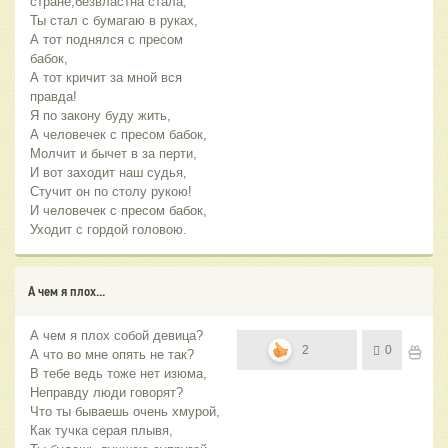
стране,безвластна стала,
Ты стал с бумагаю в руках,
А тот поднялся с пресом
бабок,
А тот кричит за мной вся
правда!
Я по закону буду жить,
А человечек с пресом бабок,
Молчит и бычет в за перти,
И вот заходит наш судья,
Стучит он по столу рукою!
И человечек с пресом бабок,
Уходит с гордой головою.
А чем я плох...
А чем я плох собой девица?
2
0
А что во мне опять не так?
В тебе ведь тоже нет изюма,
Неправду люди говорят?
Что ты бываешь очень хмурой,
Как тучка серая плывя,