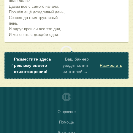
полегчало?
Давай всё с самого начала,
Прошёл ещё дождливый день,
Сопрел да гнил трухлявый
пень,
И вдруг прошли все эти дни,
И мы опять с дождём одни.
Разместите здесь
Ваш баннер
⭐
рекламу своего
увидят сотни
Разместить
стихотворения!
читателей →
О проекте
Помощь
Контакты