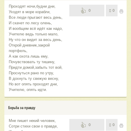
Проходят ночи,будни дни,
0
0
Уходят в море корабли,
Все люди прыгают весь день,
И скачет по лесу олень,
И вообщем всё идёт как надо,
Учителю ведь только мало,
Ну что он видит за весь день,
Открой дневник,закрой
портфель,
А как охота лишь ему,
Почувствовать ту тишину,
Придти домой,забыть тот вой,
Проснуться рано по утру,
В дохнуть ту свежую весну,
Но вот опять проходят дни,
Учителю, опять идти.
Борьба за правду
Мне пишет некий человек,
0
0
Сотри стихи свои о правде,