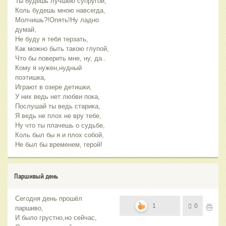
Ты будешь лучшею супругой,
Коль будешь мною навсегда,
Молчишь?!Опять!Ну ладно
думай,
Не буду я тебя терзать,
Как можно быть такою глупой,
Что бы поверить мне, ну, да..
Кому я нужен,нудный
поэтишка,
Играют в озере детишки,
У них ведь нет любви пока,
Послушай ты ведь старика,
Я ведь не плох не вру тебе,
Ну что ты плачешь о судьбе,
Коль был бы я и плох собой,
Не был бы временем, герой!
Паршивый день
Сегодня день прошёл
1
0
паршиво,
И было грустно,но сейчас,