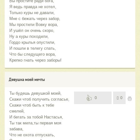
Вы простите ради бога,
Я ведь правда не хотел,
Только куры не давали,
Мне с бежать через забор,
Мы простили Вовку вора,
И ушёл он очень скоро,
Ну а куры походили,
Гордо крылья опустили,
И пошли в телегу спать,
Что бы следущего вора,
Крепко гнать через заборы!
Девушка моей мечты
Ты будешь девушкой моей,
0
0
Скажи чтоб получить согласье,
Скажи чтоб быть к тебе
смелей,
И бегать за тобой Настасья,
Ты так мила,ты первая моя
забава,
Что не охота отпускать,