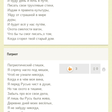
И буду день и ночь в пути,
Писать свои трухлявые стихи,
Издам я правила культуры,
Уйду от страшной в мире
дуры,
И будет всё у нас путём,
Охота смелости вагон,
Что бы ты смог писать,о том,
Когда сгорел твой старый дом.
Патриот
Патриотический стишок,
3
0
Я спрячу нагло под мешок,
Чтоб не узнали никогда,
Когда и в чём моя вина,
Я перед Русью чист в душе,
Но так охото в тишине,
Забыть про все свои дела,
И лишь бы Русь была жива,
Деревню дней моих весёлых,
Я не забуду никогда,