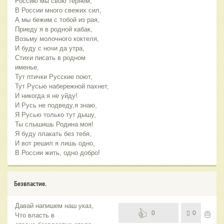
Россию мы свою теряем,
В России много свежих сил,
А мы бежим с тобой из рая,
Приеду я в родной кабак,
Возьму молочного коктеля,
И буду с ночи да утра,
Стихи писать в родном
именье,
Тут птички Русские поют,
Тут Русью набережной пахнет,
И никогда я не уйду!
И Русь не подведу,я знаю,
Я Русью только тут дышу,
Ты слышишь Родина моя!
Я буду плакать без тебя,
И вот решил я лишь одно,
В России жить, одно добро!
Безвластие.
Давай напишем наш указ,
0
0
Что власть в