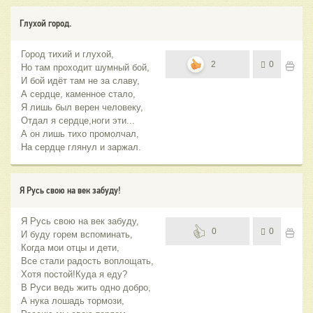
Глухой город.
Город тихий и глухой,
2
0
Но там проходит шумный бой,
И бой идёт там не за славу,
А сердце, каменное стало,
Я лишь был верен человеку,
Отдал я сердце,ноги эти...
А он лишь тихо промолчал,
На сердце глянул и заржал.
Я Русь свою на век забуду!
Я Русь свою на век забуду,
0
0
И буду горем вспоминать,
Когда мои отцы и дети,
Все стали радость воплощать,
Хотя постой!Куда я еду?
В Руси ведь жить одно добро,
А нука лошадь тормози,