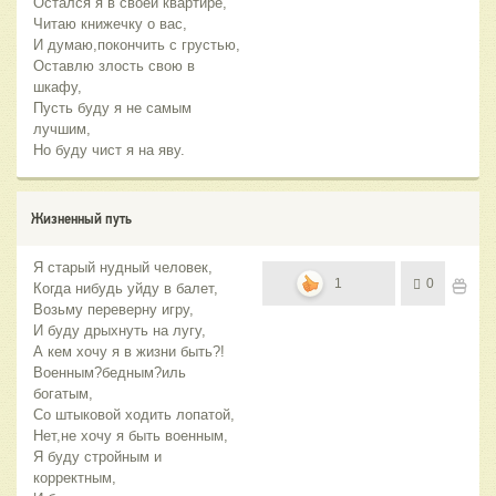
Остался я в своей квартире,
Читаю книжечку о вас,
И думаю,покончить с грустью,
Оставлю злость свою в
шкафу,
Пусть буду я не самым
лучшим,
Но буду чист я на яву.
Жизненный путь
Я старый нудный человек,
1
0
Когда нибудь уйду в балет,
Возьму переверну игру,
И буду дрыхнуть на лугу,
А кем хочу я в жизни быть?!
Военным?бедным?иль
богатым,
Со штыковой ходить лопатой,
Нет,не хочу я быть военным,
Я буду стройным и
корректным,