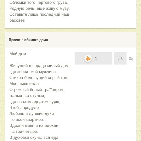
Обломки того чертового груза,
Родную речь, ещё живую музу,
Оставьте лишь последний наш
рассвет.
Проект любимого дома
Мой дом.
5
0
Живущий в сердце милый дом,
Где звери: мой мужчина,
Стихов большущий серый том,
Моя шиншилла.
Огромный белый тра#одром,
Балкон со стулом,
Где на семнадцатом курю,
Чтобы продуло.
Любовь и лучшие духи
По всей квартире.
Вдохни меня и их вдохни
На три-четыре.
В духовке окунь, вся еда