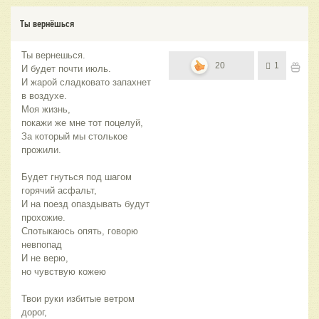
Ты вернёшься
Ты вернешься.
20
1
И будет почти июль.
И жарой сладковато запахнет
в воздухе.
Моя жизнь,
покажи же мне тот поцелуй,
За который мы столькое
прожили.
Будет гнуться под шагом
горячий асфальт,
И на поезд опаздывать будут
прохожие.
Спотыкаюсь опять, говорю
невпопад
И не верю,
но чувствую кожею
Твои руки избитые ветром
дорог,