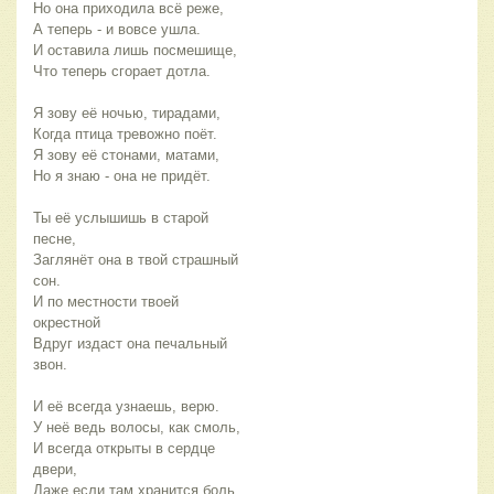
Но она приходила всё реже,
А теперь - и вовсе ушла.
И оставила лишь посмешище,
Что теперь сгорает дотла.
Я зову её ночью, тирадами,
Когда птица тревожно поёт.
Я зову её стонами, матами,
Но я знаю - она не придёт.
Ты её услышишь в старой
песне,
Заглянёт она в твой страшный
сон.
И по местности твоей
окрестной
Вдруг издаст она печальный
звон.
И её всегда узнаешь, верю.
У неё ведь волосы, как смоль,
И всегда открыты в сердце
двери,
Даже если там хранится боль.