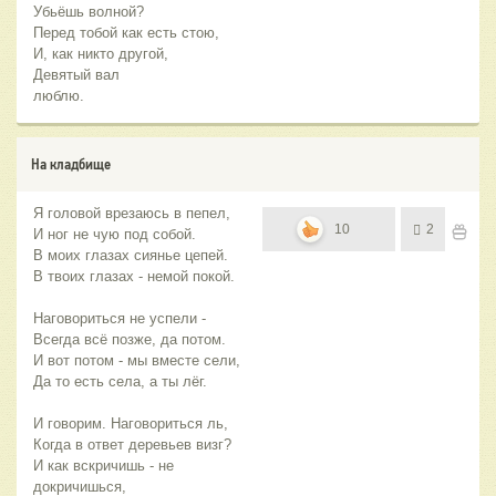
Убьёшь волной?
Перед тобой как есть стою,
И, как никто другой,
Девятый вал
люблю.
На кладбище
Я головой врезаюсь в пепел,
10
2
И ног не чую под собой.
В моих глазах сиянье цепей.
В твоих глазах - немой покой.
Наговориться не успели -
Всегда всё позже, да потом.
И вот потом - мы вместе сели,
Да то есть села, а ты лёг.
И говорим. Наговориться ль,
Когда в ответ деревьев визг?
И как вскричишь - не
докричишься,