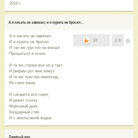
2016 г.
А я писать не завязал, и я курить не бросил...
А я писать не завязал,
10
0
И я курить не бросил.
И так же грустно на вокзал
Прощаться в осень.
И те же строки все не в такт,
И рифмы рот мне вяжут.
И те же чувства невпопад -
Из сажи каша.
И сигарета всё горит,
И режет глотку
Морозный дым,
Бездарный стих
И с апельсином водка.
Девятый вал.