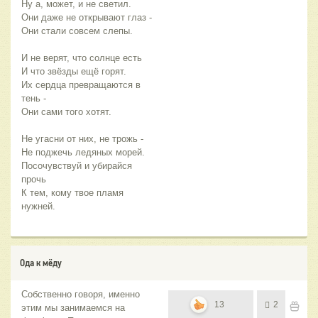
Ну а, может, и не светил.
Они даже не открывают глаз - 
Они стали совсем слепы.
И не верят, что солнце есть
И что звёзды ещё горят. 
Их сердца превращаются в 
тень -
Они сами того хотят.
Не угасни от них, не трожь -
Не поджечь ледяных морей.
Посочувствуй и убирайся 
прочь
К тем, кому твое пламя 
нужней.
Ода к мёду
Собственно говоря, именно
13
2
этим мы занимаемся на