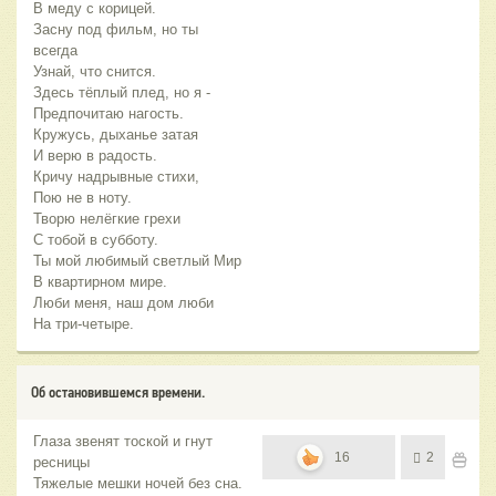
В меду с корицей.
Засну под фильм, но ты
всегда
Узнай, что снится.
Здесь тёплый плед, но я -
Предпочитаю нагость.
Кружусь, дыханье затая
И верю в радость.
Кричу надрывные стихи,
Пою не в ноту.
Творю нелёгкие грехи
С тобой в субботу.
Ты мой любимый светлый Мир
В квартирном мире.
Люби меня, наш дом люби
На три-четыре.
Об остановившемся времени.
Глаза звенят тоской и гнут
16
2
ресницы
Тяжелые мешки ночей без сна.