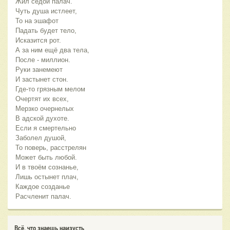
Жил седой палач.
Чуть душа истлеет,
То на эшафот
Падать будет тело,
Исказится рот.
А за ним ещё два тела,
После - миллион.
Руки занемеют
И застынет стон.
Где-то грязным мелом
Очертят их всех,
Мерзко очернелых
В адской духоте.
Если я смертельно
Заболел душой,
То поверь, расстрелян
Может быть любой.
И в твоём сознанье,
Лишь остынет плач,
Каждое созданье
Расчленит палач.
Всё, что знаешь наизусть