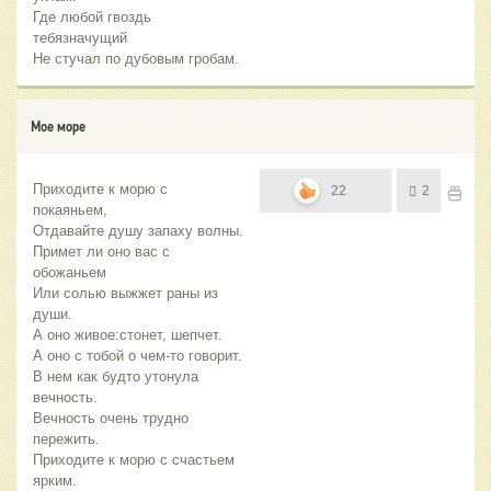
Где любой гвоздь
тебязначущий
Не стучал по дубовым гробам.
Мое море
Приходите к морю с
22
2
покаяньем,
Отдавайте душу запаху волны.
Примет ли оно вас с
обожаньем
Или солью выжжет раны из
души.
А оно живое:стонет, шепчет.
А оно с тобой о чем-то говорит.
В нем как будто утонула
вечность.
Вечность очень трудно
пережить.
Приходите к морю с счастьем
ярким.