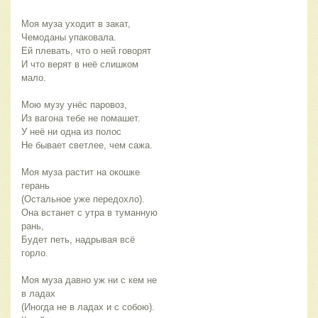
Моя муза уходит в закат,
Чемоданы упаковала.
Ей плевать, что о ней говорят
И что верят в неё слишком 
мало.
Мою музу унёс паровоз,
Из вагона тебе не помашет.
У неё ни одна из полос
Не бывает светлее, чем сажа.
Моя муза растит на окошке 
герань
(Остальное уже передохло).
Она встанет с утра в туманную 
рань,
Будет петь, надрывая всё 
горло. 
Моя муза давно уж ни с кем не 
в ладах
(Иногда не в ладах и с собою).