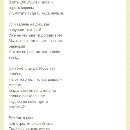
Взять 100 рублей, духи и
горсть корицы
И умотать туда б, куда нельзя.
Или залечь на дно, как
парусник, который
Уже не уплывёт в долину грёз.
Мы так похожи с ним - он тоже
одинокий
И тоже не рассмотрит в небе
звёзд.
Он тоже плакал. Море так
солёно,
Не от того ль, что так рыдали
моряки,
Когда проклятый штиль на
солнце раскалённом
Подпёр на небе где-то
потолки?
Вот так и нам
под стрелки циферблата
Тяжёлый камень кто-то