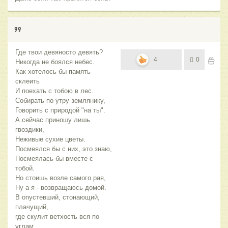
99
Где твои девяносто девять?
4
0
Никогда не боялся небес.
Как хотелось бы память
склеить
И поехать с тобою в лес.
Собирать по утру землянику,
Говорить с природой "на ты".
А сейчас приношу лишь
гвоздики,
Неживые сухие цветы.
Посмеялся бы с них, это знаю,
Посмеялась бы вместе с
тобой.
Но стоишь возле самого рая,
Ну а я - возвращаюсь домой.
В опустевший, стонающий,
плачущий,
где скулит ветхость вся по
углам.