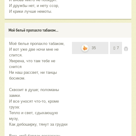
И дружбы нет, и нету ссор,
И крики лучше немоты.
Моё бельё пропахло табаком...
Моё белье пропахло табаком,
35
7
И вот уже две ночи мне не
спится.
Уверена, что там тебе не
снится
Ни наш рассвет, ни танцы
босиком.
Сквозит в душе; поломаны
замки.
И все уносят что-то, кроме
груза:
Тепло и свет, сдыхающую
музу,
Как дебоширку, тянут за грудки
Весь мой бардак растаскан,