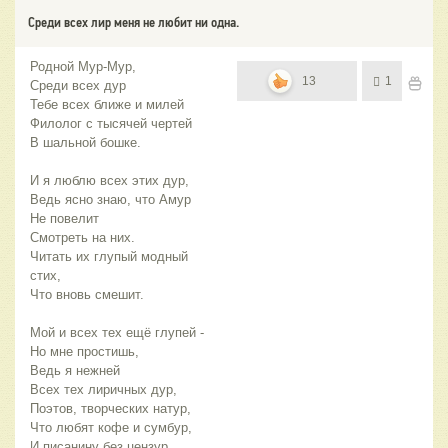
Среди всех лир меня не любит ни одна.
Родной Мур-Мур,
13
1
Среди всех дур
Тебе всех ближе и милей
Филолог с тысячей чертей
В шальной бошке.
И я люблю всех этих дур,
Ведь ясно знаю, что Амур
Не повелит
Смотреть на них.
Читать их глупый модный
стих,
Что вновь смешит.
Мой и всех тех ещё глупей -
Но мне простишь,
Ведь я нежней
Всех тех лиричных дур,
Поэтов, творческих натур,
Что любят кофе и сумбур,
И писанину без цензур.