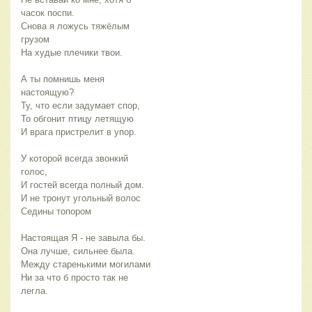
часок поспи.
Снова я ложусь тяжёлым
грузом
На худые плечики твои.
А ты помнишь меня
настоящую?
Ту, что если задумает спор,
То обгонит птицу летящую
И врага пристрелит в упор.
У которой всегда звонкий
голос,
И гостей всегда полный дом.
И не тронут угольный волос
Седины топором
Настоящая Я - не завыла бы.
Она лучше, сильнее была.
Между старенькими могилами
Ни за что б просто так не
легла.