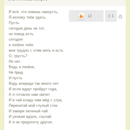
И всё, что знаешь наизусть,
12
1
Я изложу тебе здесь.
Пусть
сегодня день не тот,
но повод есть.
сегодня
я люблю тебя.
мне трудно с этим жить и есть.
О, грусть?
Но нет.
Ведь я люблю,
Не бред.
И пусть
Ведь впереди так много лет.
И если вдруг пройдут года,
А я готовлю нам омлет
И в чай кладу нам мёд с утра,
Перечитай мой глупый стих
И завари зеленый чай.
И уезжая вдаль, скучай.
А я не предпочту других.