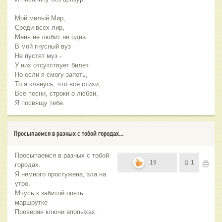
Мой милый Мир,
Среди всех лир,
Меня не любит ни одна.
В мой гнусный вуз
Не пустят муз -
У них отсутствует билет.
Но если я смогу запеть,
То я клянусь, что все стихи,
Все песни, строки о любви,
Я посвящу тебе.
Просыпаемся в разных с тобой городах...
Просыпаемся в разных с тобой
19
1
городах.
Я немного простужена, зла на
утро,
Мчусь к забитой опять
маршрутке
Проверяя ключи впопыхах.