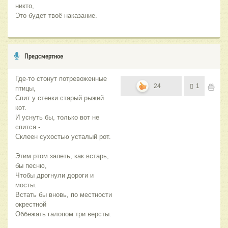
никто,
Это будет твоё наказание.
Предсмертное
Где-то стонут потревоженные
24
1
птицы,
Спит у стенки старый рыжий
кот.
И уснуть бы, только вот не
спится -
Склеен сухостью усталый рот.
Этим ртом запеть, как встарь,
бы песню,
Чтобы дрогнули дороги и
мосты.
Встать бы вновь, по местности
окрестной
Оббежать галопом три версты.