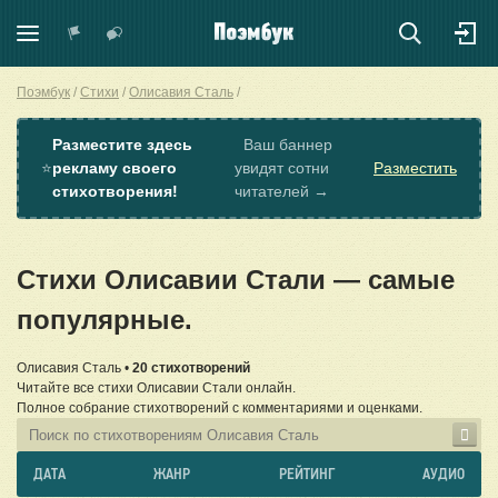
Поэмбук
Стихи
Олисавия Сталь
Разместите здесь
Ваш баннер
⭐
рекламу своего
увидят сотни
Разместить
стихотворения!
читателей →
Стихи Олисавии Стали — самые
популярные.
Олисавия Сталь •
20 стихотворений
Читайте все стихи Олисавии Стали онлайн.
Полное собрание стихотворений с комментариями и оценками.
ДАТА
ЖАНР
РЕЙТИНГ
АУДИО