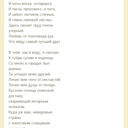
И ноты воска, эспарцета,
И песнь прохожего, и лето,
И шёпот лютиков степных,
И гомон липовой листвы.
Здесь пахнет труд пчелы
упорный,
Любовь от пчеловода рук,
Что мёду самый лучший друг.
В тебя, как в воду, я смотрю,
К губам сухим я подношу.
Со мною в городах был
разных,
Ты угощал моих друзей.
Лечил мне тело от несчастий,
Лечил мне душу от потерь.
Кусочек солнца ложечкой
достану,
сверкающий янтарным
огоньком.
Куда уж вам, неведомые
страны
с кокосовым слащавым