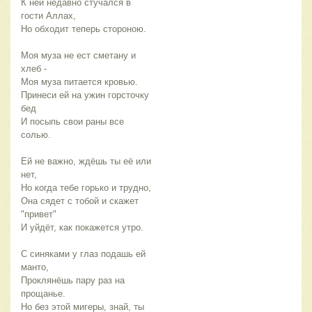
К ней недавно стучался в 
гости Аллах,
Но обходит теперь стороною.
Моя муза не ест сметану и 
хлеб -
Моя муза питается кровью.
Принеси ей на ужин горсточку 
бед
И посыпь свои раны все 
солью.
Ей не важно, ждёшь ты её или 
нет,
Но когда тебе горько и трудно,
Она сядет с тобой и скажет 
"привет"
И уйдёт, как покажется утро.
С синяками у глаз подашь ей 
манто,
Проклянёшь пару раз на 
прощанье.
Но без этой мигеры, знай, ты 