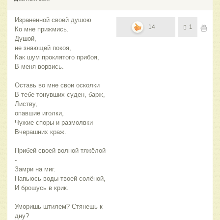
Израненной своей душою
14
1
Ко мне прижмись.
Душой,
не знающей покоя,
Как шум проклятого прибоя,
В меня ворвись.
Оставь во мне свои осколки
В тебе тонувших суден, барж,
Листву,
опавшие иголки,
Чужие споры и размолвки
Вчерашних краж.
Прибей своей волной тяжёлой
-
Замри на миг.
Напьюсь воды твоей солёной,
И брошусь в крик.
Уморишь штилем? Стянешь к
дну?