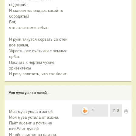
подложил.
И склеил календарь какой-то
бородатый
Бог,
что атеистами забыт.
И руки тянутся сорвать со стен
всё время,
Украсть все счётчики с земных
орбит.
Послать к чертям чужие
хризентемы
И рану зализать, что так болит.
Моя муза ушла в запой...
4
0
Моя муза ушла в запой,
Моя муза устала от жизни.
Пьёт абсент и почти не 
шевЕлит душой
И тебя считает за слизня.