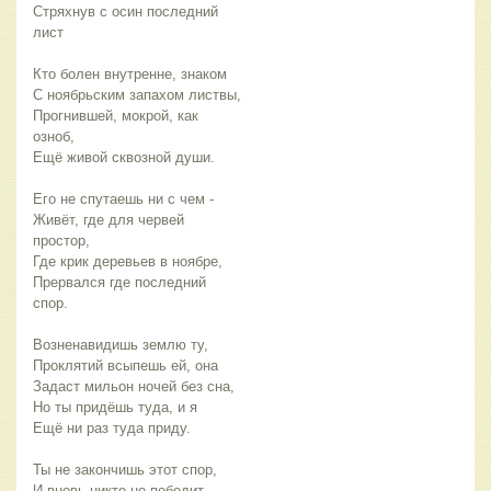
Стряхнув с осин последний
лист
Кто болен внутренне, знаком
С ноябрьским запахом листвы,
Прогнившей, мокрой, как
озноб,
Ещё живой сквозной души.
Его не спутаешь ни с чем -
Живёт, где для червей
простор,
Где крик деревьев в ноябре,
Прервался где последний
спор.
Возненавидишь землю ту,
Проклятий всыпешь ей, она
Задаст мильон ночей без сна,
Но ты придёшь туда, и я
Ещё ни раз туда приду.
Ты не закончишь этот спор,
И вновь никто не победит.