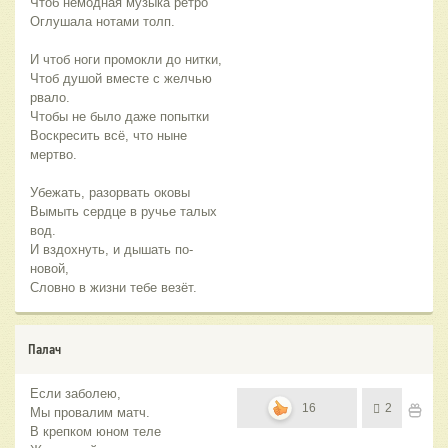
Чтоб немодная музыка ретро
Оглушала нотами толп.
И чтоб ноги промокли до нитки,
Чтоб душой вместе с желчью
рвало.
Чтобы не было даже попытки
Воскресить всё, что ныне
мертво.
Убежать, разорвать оковы
Вымыть сердце в ручье талых
вод.
И вздохнуть, и дышать по-
новой,
Словно в жизни тебе везёт.
Палач
Если заболею,
16
2
Мы провалим матч.
В крепком юном теле