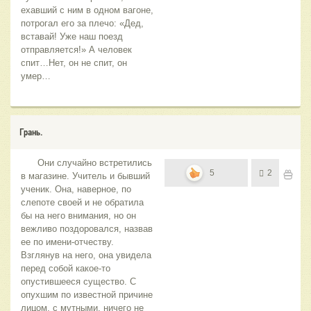
ехавший с ним в одном вагоне,
потрогал его за плечо: «Дед,
вставай! Уже наш поезд
отправляется!» А человек
спит…Нет, он не спит, он
умер…
Грань.
Они случайно встретились
5
2
в магазине. Учитель и бывший
ученик. Она, наверное, по
слепоте своей и не обратила
бы на него внимания, но он
вежливо поздоровался, назвав
ее по имени-отчеству.
Взглянув на него, она увидела
перед собой какое-то
опустившееся существо. С
опухшим по известной причине
лицом, с мутными, ничего не