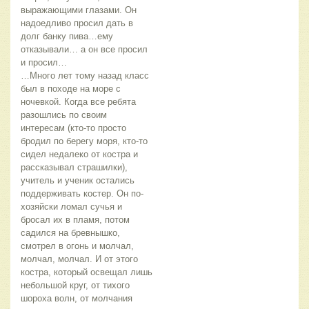
выражающими глазами. Он
надоедливо просил дать в
долг банку пива…ему
отказывали… а он все просил
и просил…
…Много лет тому назад класс
был в походе на море с
ночевкой. Когда все ребята
разошлись по своим
интересам (кто-то просто
бродил по берегу моря, кто-то
сидел недалеко от костра и
рассказывал страшилки),
учитель и ученик остались
поддерживать костер. Он по-
хозяйски ломал сучья и
бросал их в пламя, потом
садился на бревнышко,
смотрел в огонь и молчал,
молчал, молчал. И от этого
костра, который освещал лишь
небольшой круг, от тихого
шороха волн, от молчания