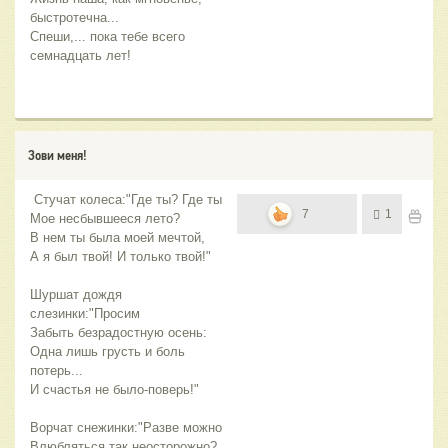
быстротечна...
Спеши,... пока тебе всего
семнадцать лет!
Зови меня!
Стучат колеса:"Где ты? Где ты
7
1
Мое несбывшееся лето?
В нем ты была моей мечтой,
А я был твой! И только твой!"
Шуршат дождя
слезинки:"Просим
Забыть безрадостную осень:
Одна лишь грусть и боль
потерь...
И счастья не было-поверь!"
Ворчат снежинки:"Разве можно
Влюбляться так неосторожно?