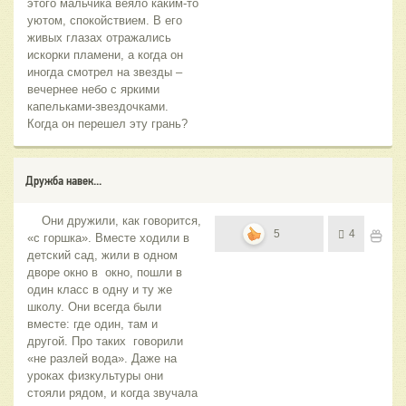
этого мальчика веяло каким-то
уютом, спокойствием. В его
живых глазах отражались
искорки пламени, а когда он
иногда смотрел на звезды –
вечернее небо с яркими
капельками-звездочками.
Когда он перешел эту грань?
Дружба навек...
Они дружили, как говорится,
5
4
«с горшка». Вместе ходили в
детский сад, жили в одном
дворе окно в окно, пошли в
один класс в одну и ту же
школу. Они всегда были
вместе: где один, там и
другой. Про таких говорили
«не разлей вода». Даже на
уроках физкультуры они
стояли рядом, и когда звучала