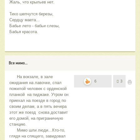
Жаль, что крыльев нет.
Тихо шепчутся березы,
Сердцу маета...
Бабье лето - бабьи слезы,
Бабья красота.
Все мимо...
На вокзале, в зале
6
3
ожидания на лавочке, спал
пожилой человек с орденской
планкой на пиджаке. Утром он
приехал на поезде в город по
своим делам, а в пять вечера
этот же поезд снова доставит
его домой, на приграничную
станцию.
Мимо шли люди…Кто-то,
глядя на спящего, завидовал