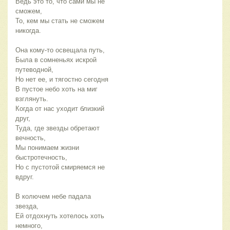
Ведь это то, что сами мы не
сможем,
То, кем мы стать не сможем
никогда.
Она кому-то освещала путь,
Была в сомненьях искрой
путеводной,
Но нет ее, и тягостно сегодня
В пустое небо хоть на миг
взглянуть.
Когда от нас уходит близкий
друг,
Туда, где звезды обретают
вечность,
Мы понимаем жизни
быстротечность,
Но с пустотой смиряемся не
вдруг.
В колючем небе падала
звезда,
Ей отдохнуть хотелось хоть
немного,