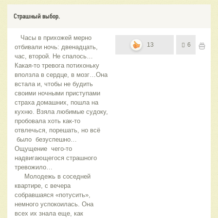
Страшный выбор.
Часы в прихожей мерно
13
6
отбивали ночь: двенадцать,
час, второй. Не спалось…
Какая-то тревога потихоньку
вползла в сердце, в мозг…Она
встала и, чтобы не будить
своими ночными приступами
страха домашних, пошла на
кухню. Взяла любимые судоку,
пробовала хоть как-то
отвлечься, порешать, но всё
было безуспешно…
Ощущение чего-то
надвигающегося страшного
тревожило…
Молодежь в соседней
квартире, с вечера
собравшаяся «потусить»,
немного успокоилась. Она
всех их знала еще, как