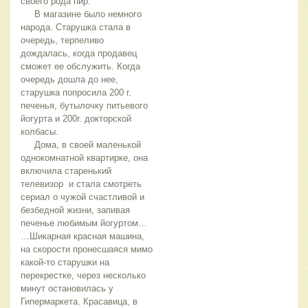
своего рода пир.
В магазине было немного
народа. Старушка стала в
очередь, терпеливо
дождалась, когда продавец
сможет ее обслужить. Когда
очередь дошла до нее,
старушка попросила 200 г.
печенья, бутылочку питьевого
йогурта и 200г. докторской
колбасы.
Дома, в своей маленькой
однокомнатной квартирке, она
включила старенький
телевизор и стала смотреть
сериал о чужой счастливой и
безбедной жизни, запивая
печенье любимым йогуртом…
…Шикарная красная машина,
на скорости пронесшаяся мимо
какой-то старушки на
перекрестке, через несколько
минут остановилась у
Гипермаркета. Красавица, в