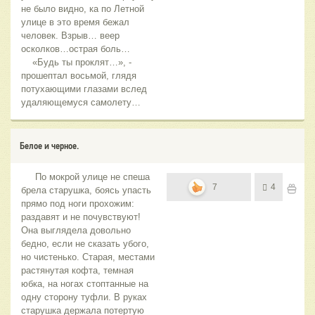
не было видно, ка по Летной
улице в это время бежал
человек. Взрыв… веер
осколков…острая боль…
«Будь ты проклят…», -
прошептал восьмой, глядя
потухающими глазами вслед
удаляющемуся самолету…
Белое и черное.
По мокрой улице не спеша
7
4
брела старушка, боясь упасть
прямо под ноги прохожим:
раздавят и не почувствуют!
Она выглядела довольно
бедно, если не сказать убого,
но чистенько. Старая, местами
растянутая кофта, темная
юбка, на ногах стоптанные на
одну сторону туфли. В руках
старушка держала потертую