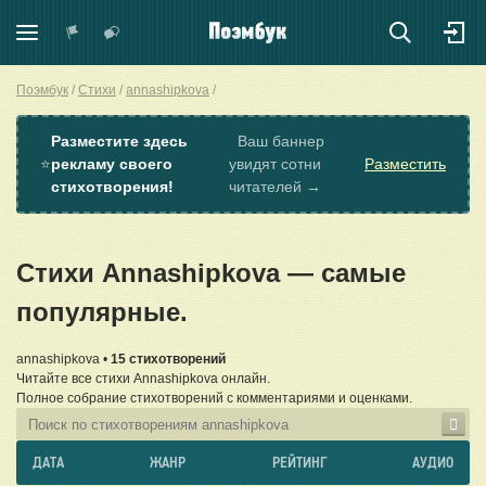
Поэмбук
Стихи
annashipkova
Разместите здесь
Ваш баннер
⭐
рекламу своего
увидят сотни
Разместить
стихотворения!
читателей →
Стихи Annashipkova — самые
популярные.
annashipkova •
15 стихотворений
Читайте все стихи Annashipkova онлайн.
Полное собрание стихотворений с комментариями и оценками.
ДАТА
ЖАНР
РЕЙТИНГ
АУДИО