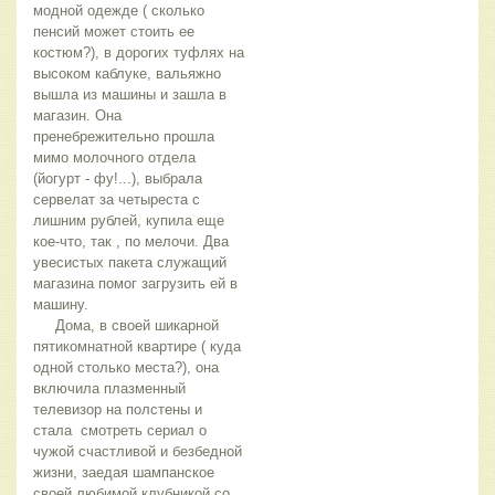
модной одежде ( сколько
пенсий может стоить ее
костюм?), в дорогих туфлях на
высоком каблуке, вальяжно
вышла из машины и зашла в
магазин. Она
пренебрежительно прошла
мимо молочного отдела
(йогурт - фу!...), выбрала
сервелат за четыреста с
лишним рублей, купила еще
кое-что, так , по мелочи. Два
увесистых пакета служащий
магазина помог загрузить ей в
машину.
Дома, в своей шикарной
пятикомнатной квартире ( куда
одной столько места?), она
включила плазменный
телевизор на полстены и
стала смотреть сериал о
чужой счастливой и безбедной
жизни, заедая шампанское
своей любимой клубникой со