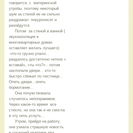
говорится, с материнской
утробы, поэтому некоторый
шум за стеной ее не сильно
раздражал: покуролесят и
разойдутся.
Потом за стеной в ванной (
звукоизоляция в
многоквартирных домах
оставляет желать лучшего)
что-то грузно упало…
раздалось достаточно четкое «
вставай», «ты что?»…потом
захлопали двери… кто-то
быстро сбежал по лестнице…
Опять двери…опять
бормотание…
Она почувствовала:
случилось непоправимое.
Через какое-то время все
стихло, но она так и не смогла
в эту ночь уснуть…
Утром, прийдя на работу,
она узнала страшную новость:
в соседней квартире два