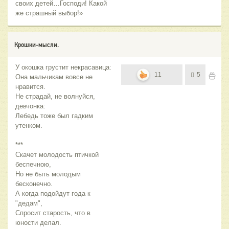
своих детей…Господи! Какой
же страшный выбор!»
Крошки-мысли.
У окошка грустит некрасавица:
11
5
Она мальчикам вовсе не
нравится.
Не страдай, не волнуйся,
девчонка:
Лебедь тоже был гадким
утенком.
***
Скачет молодость птичкой
беспечною,
Но не быть молодым
бесконечно.
А когда подойдут года к
"дедам",
Спросит старость, что в
юности делал.