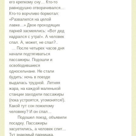
его крепкому сну… Кто-то
равнодушно отворачивался…
Кто-то ворчливо бормотал:
«Развалился на целой
лавке…» Двое проходящих
парней засмеялись: «Вот дед
надрался с утра!». А человек
спал. А, может, не спал?..
… После четырех часов дня
начали подтягиваться
пассажиры. Подошли и
освободившиеся
односельчане. Не стали
будить: ночь в поезде
выдалась трудной. Летняя
жара, на каждой маленькой
станции заходили пассажиры
(пока устроятся, угомонятся!).
Какой тут сон пожилому
человеку? И он спал…
Подошел поезд, объявили
посадку. Пассажиры
засуетились, а человек спит…
Тут знакомый парнишка,