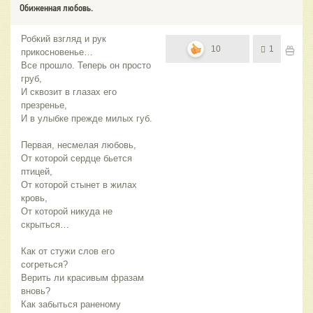
Обиженная любовь.
Робкий взгляд и рук
10
1
прикосновенье…
Все прошло. Теперь он просто
груб,
И сквозит в глазах его
презренье,
И в улыбке прежде милых губ.
Первая, несмелая любовь,
От которой сердце бьется
птицей,
От которой стынет в жилах
кровь,
От которой никуда не
скрыться…
Как от стужи слов его
согреться?
Верить ли красивым фразам
вновь?
Как забыться раненому