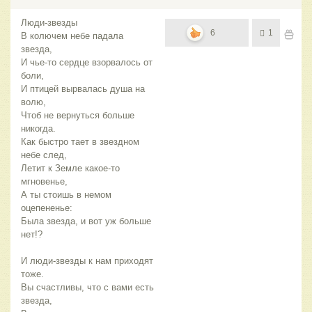
Люди-звезды
6
1
В колючем небе падала
звезда,
И чье-то сердце взорвалось от
боли,
И птицей вырвалась душа на
волю,
Чтоб не вернуться больше
никогда.
Как быстро тает в звездном
небе след,
Летит к Земле какое-то
мгновенье,
А ты стоишь в немом
оцепененье:
Была звезда, и вот уж больше
нет!?
И люди-звезды к нам приходят
тоже.
Вы счастливы, что с вами есть
звезда,