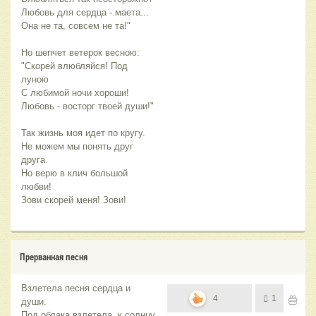
Любовь для сердца - маета...
Она не та, совсем не та!"
Но шепчет ветерок весною:
"Скорей влюбляйся! Под
луною
С любимой ночи хороши!
Любовь - восторг твоей души!"
Так жизнь моя идет по кругу.
Не можем мы понять друг
друга.
Но верю в клич большой
любви!
Зови скорей меня! Зови!
Прерванная песня
Взлетела песня сердца и
4
1
души.
Под облака взлетела, к солнцу