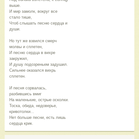
выше.
И мир замолк, вокруг все
стало тише,
Чтоб слышать песню сердца и
души.
Но тут же взвился смерч
молвы и сплетен,
И песню сердца в вихре
закружил,
И душу подозреньем задушил.
Сильнее оказался вихрь
сплетен.
И песня сорвалась,
разбившись вмиг
На маленькие, острые осколки.
Тоска, обида, недоверье,
кривотолки...
Нет больше песни, есть лишь
сердца крик.