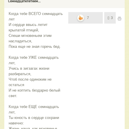
Семнадцатилетним...
Когда тебе ВСЕГО семнадцать
7
3
лет
И сердце ввысь летит
крылатой птицей,
Спеши мгновеньем этим
насладиться,
Пока еще не зная горечь бед.
Когда тебе УЖЕ семнадцать
лет,
Учись в зигзагах жизни
разбираться,
Чтоб после одиноким не
остаться
И не коптить бездарно белый
свет.
Когда тебе ЕЩЕ семнадцать
лет,
Ты юность в сердце сохрани
навечно:
Жизнь наша, как мгновенье,