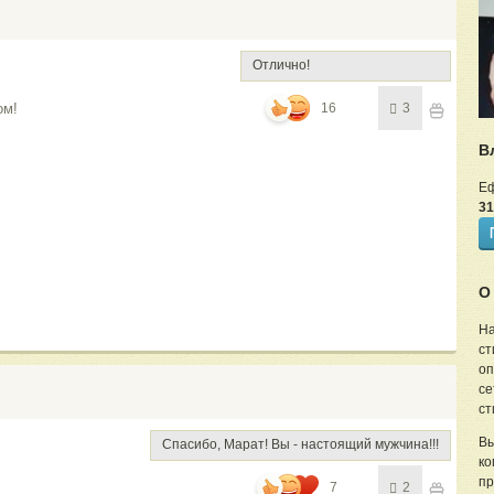
Отлично!
ом!
16
3
В
Е
31
О
На
ст
оп
се
ст
Вы
Спасибо, Марат! Вы - настоящий мужчина!!!
ко
пр
7
2