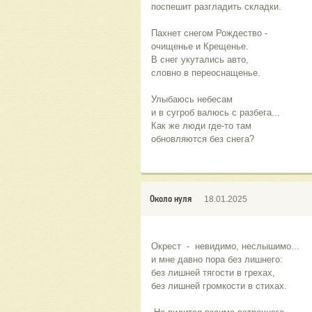
поспешит разгладить складки.
Пахнет снегом Рождество -
очищенье и Крещенье.
В снег укутались авто,
словно в переоснащенье.
Улыбаюсь небесам
и в сугроб валюсь с разбега...
Как же люди где-то там
обновляются без снега? 
Около нуля
18.01.2025
Окрест  -  невидимо, неслышимо...
и мне давно пора без лишнего:
без лишней тягости в грехах,
без лишней громкости в стихах.