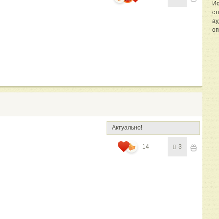
Ис
ст
ау
оп
Актуально!
14
3