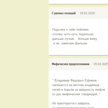
С разных позиций
29.01.2025
Подхожу к тебе поближе,
отхожу чуть-чуть подальше...
дальше лучше -  больше вижу
 и не  замечаю фальши.
Мифическое предположение
05.02.202
" Владимир Федорыч Ефимов -
напишется на ветхом кладбище -
погиб в борьбе за вредность мифов
от рук мифических товарищей. "
Из приоткрытого забрала,
не проржавевшего пока ещё,