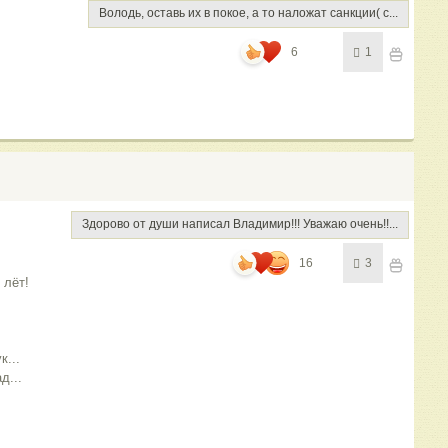
Володь, оставь их в покое, а то наложат санкции( с...
6
1
Здорово от души написал Владимир!!! Уважаю очень!!...
16
3
 лёт!
к...
д...