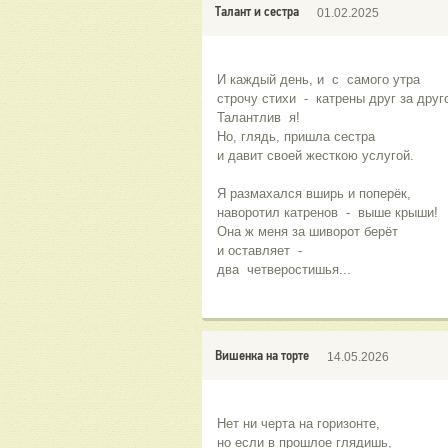
Талант и сестра
01.02.2025
И каждый день, и  с  самого утра
строчу стихи  -  катрены друг за друг
Талантлив  я!
Но, глядь, пришла сестра
и давит своей жесткою услугой.
Я размахался вширь и поперёк,
наворотил катренов  -  выше крыши!
Она ж меня за шиворот берёт
и оставляет  -
два  четверостишья...
Вишенка на торте
14.05.2026
Нет ни черта на горизонте,
но если в прошлое глядишь,