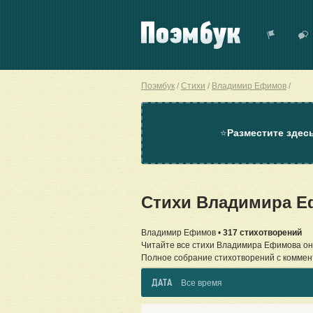
Поэмбук
Стихи
Владимир Ефимов
⭐
Разместите здес
Стихи Владимира Е
Владимир Ефимов •
317 стихотворений
Читайте все стихи Владимира Ефимова он
Полное собрание стихотворений с коммен
ДАТА
Все время