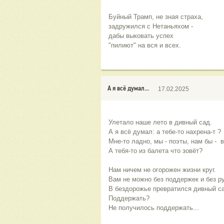
Буйный Трамп, не зная страха,
задружился с Нетаньяхом -
дабы выковать успех
"пилиют" на вся и всех.
А я всё думал...
17.02.2025
Улетало наше лето в дивный сад.
А я всё думал: а тебе-то нахрена-т ?
Мне-то ладно, мы - поэты, нам бы -  в
А тебя-то из балета что зовёт?
Нам ничем не огорожен жизни круг.
Вам не можно без поддержек и без ру
В бездорожье превратился дивный са
Поддержать?
Не получилось поддержать... 