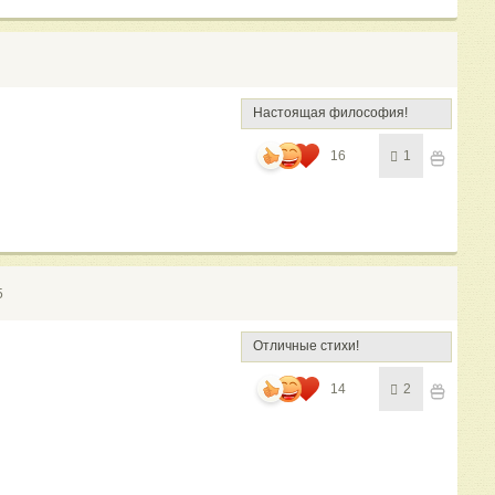
Настоящая философия!
16
1
5
Отличные стихи!
14
2