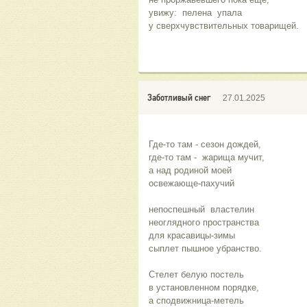
увижу:  пелена  упала
у сверхчувствительных товарищей.
Заботливый снег
27.01.2025
Где-то там - сезон дождей,
где-то там -  жарища мучит,
а над родиной моей
освежающе-пахучий
непоспешный  властелин
неоглядного пространства
для красавицы-зимы
сыплет пышное убранство.
Стелет белую постель
в установленном порядке,
а сподвижница-метель