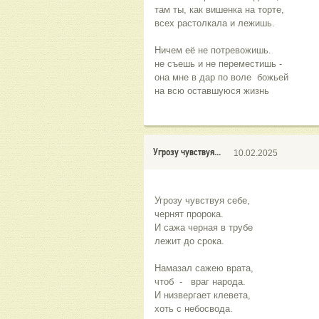
там ты, как вишенка на торте,
всех растолкала и лежишь.
Ничем её не потревожишь.
не съешь и не переместишь -
она мне в дар по воле  божьей
на всю оставшуюся жизнь
Угрозу чувствуя...
10.02.2025
Угрозу чувствуя себе,
чернят пророка.
И сажа черная в трубе
лежит до срока.
Намазал сажею врата,
чтоб  -   враг народа.
И низвергает клевета,
хоть с небосвода.