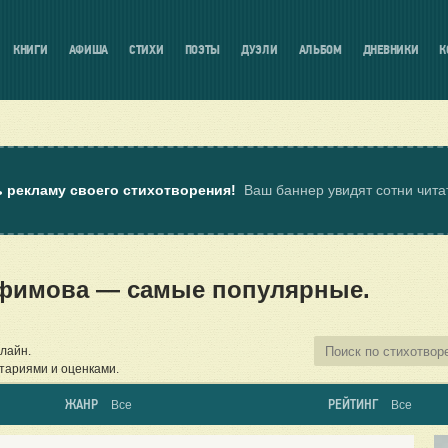
КНИГИ
АФИША
СТИХИ
ПОЭТЫ
ДУЭЛИ
АЛЬБОМ
ДНЕВНИКИ
К
ь рекламу своего стихотворения!
Ваш баннер увидят сотни чит
фимова — самые популярные.
лайн.
тариями и оценками.
ЖАНР
РЕЙТИНГ
Все
Все