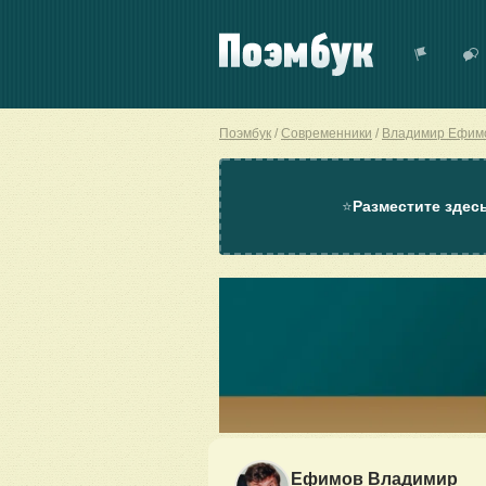
Поэмбук
Современники
Владимир Ефим
⭐
Разместите здес
Ефимов Владимир