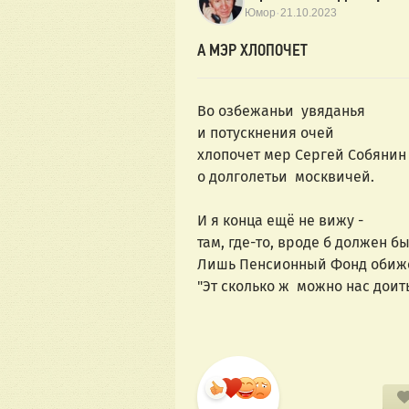
·
Юмор
21.10.2023
А МЭР ХЛОПОЧЕТ
Во озбежаньи  увяданья
и потускнения очей
хлопочет мер Сергей Собянин
о долголетьи  москвичей.
И я конца ещё не вижу -
там, где-то, вроде б должен быт
Лишь Пенсионный Фонд обиж
"Эт сколько ж  можно нас доит