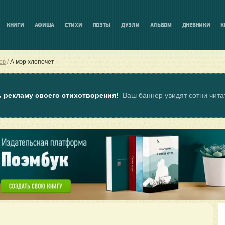
КНИГИ
АФИША
СТИХИ
ПОЭТЫ
ДУЭЛИ
АЛЬБОМ
ДНЕВНИКИ
К
ов
А мэр хлопочет
ь рекламу своего стихотворения!
Ваш баннер увидят сотни чит