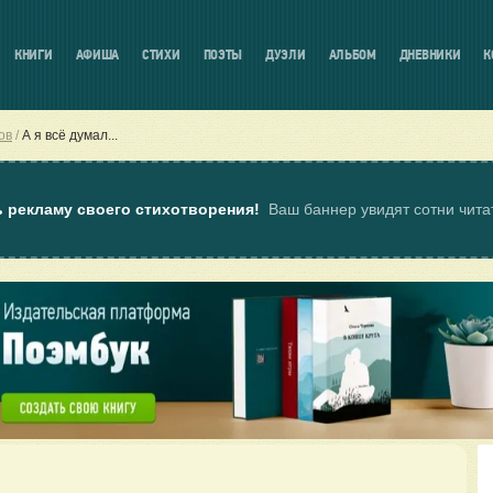
КНИГИ
АФИША
СТИХИ
ПОЭТЫ
ДУЭЛИ
АЛЬБОМ
ДНЕВНИКИ
К
ов
А я всё думал...
ь рекламу своего стихотворения!
Ваш баннер увидят сотни чит