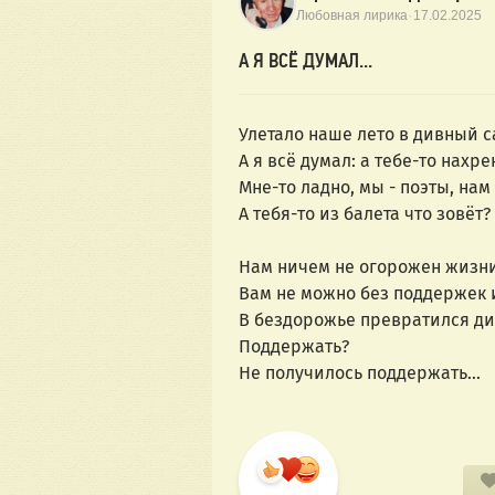
·
Любовная лирика
17.02.2025
А Я ВСЁ ДУМАЛ...
Улетало наше лето в дивный с
А я всё думал: а тебе-то нахре
Мне-то ладно, мы - поэты, нам б
А тебя-то из балета что зовёт?
Нам ничем не огорожен жизни
Вам не можно без поддержек и 
В бездорожье превратился див
Поддержать?
Не получилось поддержать... 