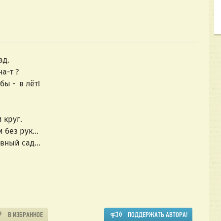
ад.
на-т ?
ы -  в лёт!
 круг.
без рук...
ный сад...
В ИЗБРАННОЕ
ПОДДЕРЖАТЬ АВТОРА!