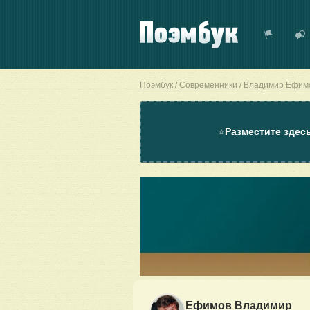
Поэмбук
Современники
Владимир Ефим
⭐
Разместите здес
Ефимов Владимир