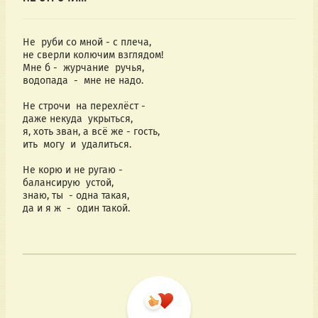
Не  руби со мной - с плеча,
не сверли колючим взглядом!
Мне б -  журчание  ручья,
водопада  -  мне не надо.
Не строчи  на перехлёст -
даже некуда  укрыться,
я, хоть зван, а всё же - гость,
ить  могу  и  удалиться.
Не корю и не ругаю -
балансирую  устой,
знаю, ты  - одна такая,
да и я ж  -  один такой.