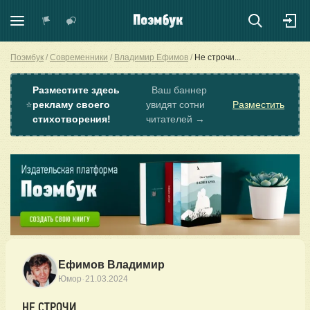
Поэмбук
Современники
Владимир Ефимов
Не строчи...
Разместите здесь
Ваш баннер
⭐
рекламу своего
увидят сотни
Разместить
стихотворения!
читателей →
Ефимов Владимир
·
Юмор
21.03.2024
НЕ СТРОЧИ...