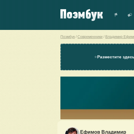
Поэмбук
Современники
Владимир Ефим
⭐
Разместите здес
Ефимов Владимир