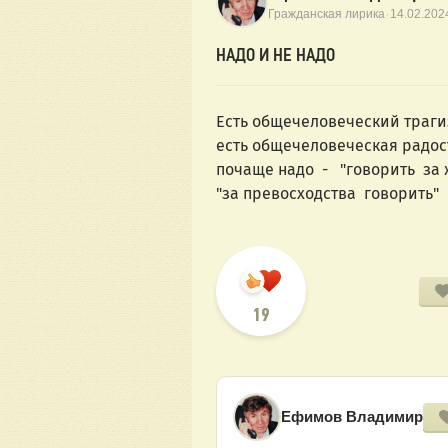
·
Гражданская лирика
14.02.202
НАДО И НЕ НАДО
Есть общечеловеческий траги
есть общечеловеческая радос
почаще надо  -   "говорить  за 
"за превосходства  говорить"  -
19
Ефимов Владимир