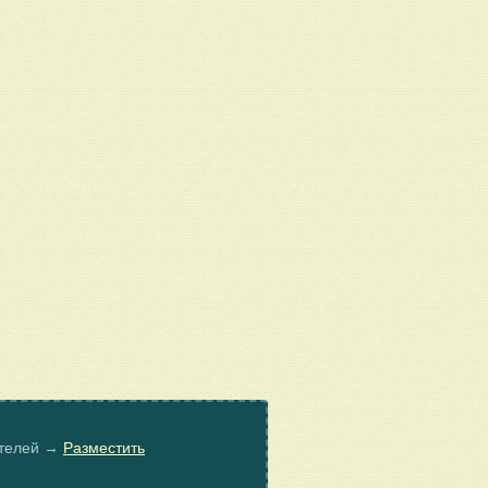
ателей →
Разместить