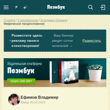
Поэмбук
Современники
Владимир Ефимов
Мифическое предположение
Разместите здесь
Ваш баннер
⭐
рекламу своего
увидят сотни
Разместить
стихотворения!
читателей →
Ефимов Владимир
·
Юмор
05.02.2025