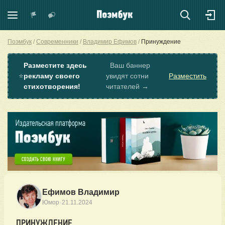
Поэмбук
Современники
Владимир Ефимов
Принуждение
Разместите здесь
Ваш баннер
⭐
рекламу своего
увидят сотни
Разместить
стихотворения!
читателей →
Ефимов Владимир
·
Юмор
21.11.2024
ПРИНУЖДЕНИЕ