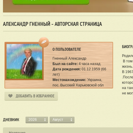
АЛЕКСАНДР ГНЕННЫЙ - АВТОРСКАЯ СТРАНИЦА
БИОГР
О ПОЛЬЗОВАТЕЛЕ
Родилс
Гненный Александр
В том
Был на сайте:
4 часа назад.
жизнь.
Дата рождения:
01.12.1959 (66
В 196
лет)
.Посл
Местонахождение:
Украина,
которо
пос. Высокий Харьковской обл
на тан
не мог
ДОБАВИТЬ В ИЗБРАННОЕ
ДНЕВНИК
2026
Август