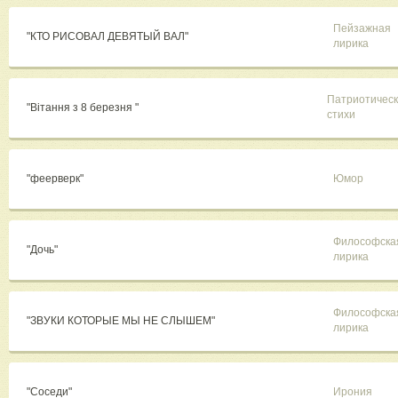
Пейзажная
"КТО РИСОВАЛ ДЕВЯТЫЙ ВАЛ"
лирика
Патриотичес
"Вітання з 8 березня "
стихи
"феерверк"
Юмор
Философска
"Дочь"
лирика
Философска
"ЗВУКИ КОТОРЫЕ МЫ НЕ СЛЫШЕМ"
лирика
"Соседи"
Ирония