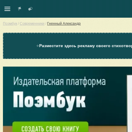
Поэмбук
/
Современники
/
Гненный Александр
⭐
Разместите здесь рекламу своего стихотво