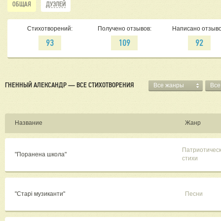
ОБЩАЯ
ДУЭЛЕЙ
Стихотворений:
Получено отзывов:
Написано отзыво
93
109
92
ГНЕННЫЙ АЛЕКСАНДР — ВСЕ СТИХОТВОРЕНИЯ
Все жанры
Все
Название
Жанр
Патриотичес
"Поранена школа"
стихи
"Старі музиканти"
Песни