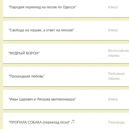
"Пародия переклад на песню Ах Одесса"
Юмор
"Свобода на горшке, а ответ на пенсии"
Юмор
Философска
"МУДРЫЙ ВОРОН"
лирика
Любовная
"Прошедшая любовь"
лирика
"Иван Царевич и Лягушка миллионерша"
Юмор
"ПРОПАЛА СОБАКА (переклад пісні)"
Переводы