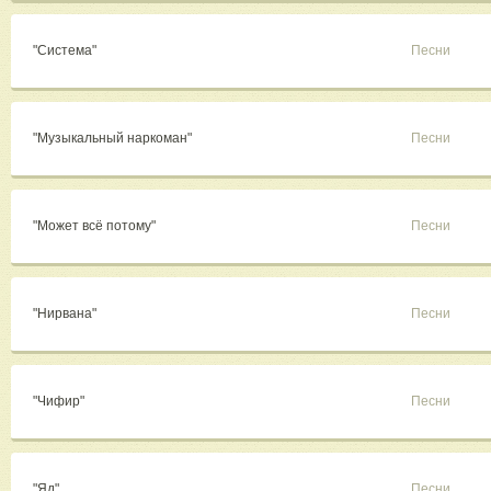
"Система"
Песни
"Музыкальный наркоман"
Песни
"Может всё потому"
Песни
"Нирвана"
Песни
"Чифир"
Песни
"Яд"
Песни