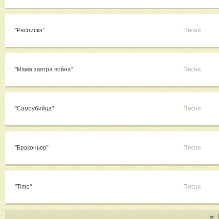
"Расписка"
Песни
"Мама завтра война"
Песни
"Самоубийца"
Песни
"Браконьер"
Песни
"Time"
Песни