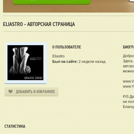
ELIASTRO - АВТОРСКАЯ СТРАНИЦА
О ПОЛЬЗОВАТЕЛЕ
БИОГР
Доброг
Eliastro
Здесь 
Был на сайте:
2 недели назад.
авторс
можно
www.VK
www.Yo
ДОБАВИТЬ В ИЗБРАННОЕ
P/S Др
не пол
Благо
СТАТИСТИКА