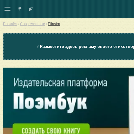
Поэмбук
/
Современники
/
Eliastro
⭐
Разместите здесь рекламу своего стихотво