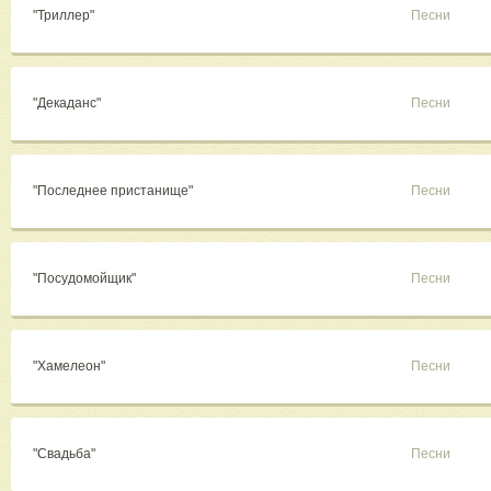
"Триллер"
Песни
"Декаданс"
Песни
"Последнее пристанище"
Песни
"Посудомойщик"
Песни
"Хамелеон"
Песни
"Свадьба"
Песни