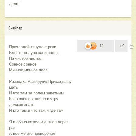
дела.
Снайпер
11
0
Прохладой тянуло с реки
Блестела луна канифолью
На чистое,чистое,
Сонное,сонное 
Минное,минное поле
Разведка.Разведчик.Приказ,вашу 
мать
И что там за полем заветным
Как хочешь ходи,но к утру 
должен знать 
И кто там,и что там,и где там
Я в оба смотрел и дышал через 
раз
А всё же его проворонил 