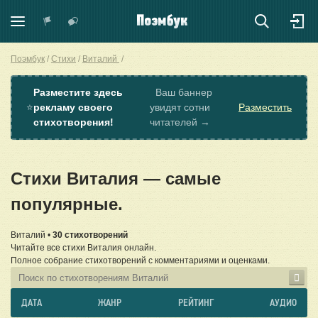
Поэмбук
Стихи
Виталий
Разместите здесь
Ваш баннер
⭐
рекламу своего
увидят сотни
Разместить
стихотворения!
читателей →
Стихи Виталия — самые
популярные.
Виталий •
30 стихотворений
Читайте все стихи Виталия онлайн.
Полное собрание стихотворений с комментариями и оценками.
ДАТА
ЖАНР
РЕЙТИНГ
АУДИО