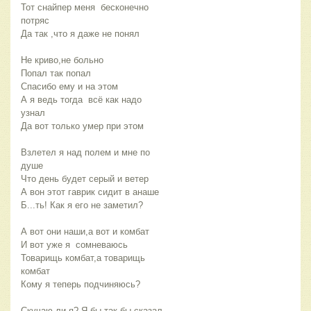
Тот снайпер меня  бесконечно 
потряс
Да так ,что я даже не понял
Не криво,не больно
Попал так попал
Спасибо ему и на этом
А я ведь тогда  всё как надо 
узнал 
Да вот только умер при этом
Взлетел я над полем и мне по 
душе
Что день будет серый и ветер
А вон этот гаврик сидит в анаше
Б...ть! Как я его не заметил?
А вот они наши,а вот и комбат 
И вот уже я  сомневаюсь
Товарищь комбат,а товарищь 
комбат 
Кому я теперь подчиняюсь?
Скучаю ли я? Я бы так бы сказал