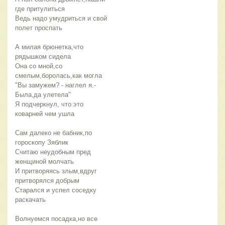
где притулиться 
Ведь надо умудриться и свой 
полет проспать 
А милая брюнетка,что 
рядышком сидела
Она со мной,со 
смелым,боролась,как могла
"Вы замужем? - наглел я.- 
Была,да улетела"
Я подчеркнул, что это 
коварней чем ушла
Сам далеко не бабник,по 
гороскопу Зяблик 
Считаю неудобным пред 
женщиной молчать
И притворяясь злым,вдруг 
притворялся добрым 
Старался и успел соседку 
раскачать
Волнуемся посадка,но все 