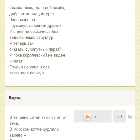
Сказка ложь, да в ней намёк, 
добрым молодцам урок
Взял меня на 
пружину,старинный дружок
И с неё не соскочишь без 
ведома неких структур 
Я теперь,так 
сказать"сухопутный пират"
И пока королевский не виден 
Фрегат
Открываю окно и оса 
зазвенела бонжур
Людям
2
1
В течение сотен тысяч лет, от 
века,
В мирском котле бурлило 
варево –