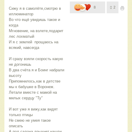
8
2
Сижу я в самолёте,смотрю в 
иллюминатор
Во что ещё увидишь такое и 
когда 
Мгновение, на взлете,подарит 
лес лохматый
И я с землей  прощаюсь на 
всякий, навсегда
И сразу взяли скорость какую 
не догонишь
В два счёта я и Боинг набрали 
высоту
Припомнилось,как в детстве 
мы к бабушке в Воронеж.
Летали вместе с мамой на 
милых сердцу "Ту"
И вот уже я вижу,как видят 
только птицы 
Не смею не умея такое 
описать
А пол салона дрыхнет,нашли 