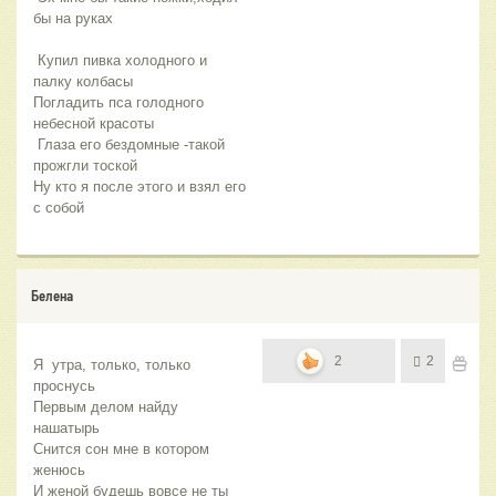
бы на руках
 Купил пивка холодного и 
палку колбасы
Погладить пса голодного 
небесной красоты
 Глаза его бездомные -такой 
прожгли тоской
Ну кто я после этого и взял его 
с собой
Белена
2
2
Я  утра, только, только 
проснусь
Первым делом найду 
нашатырь
Снится сон мне в котором 
женюсь
И женой будешь вовсе не ты