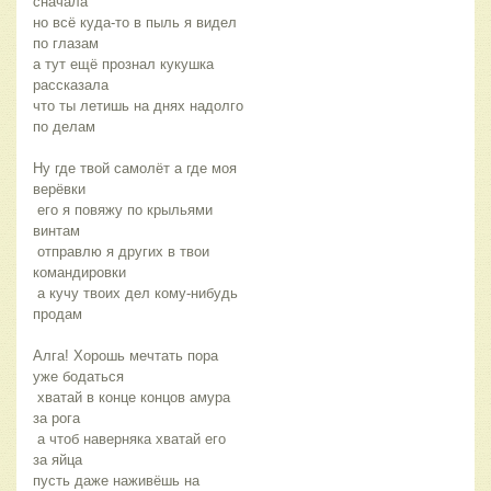
сначала 
но всё куда-то в пыль я видел 
по глазам 
а тут ещё прознал кукушка 
рассказала 
что ты летишь на днях надолго 
по делам 
Ну где твой самолёт а где моя 
верёвки
 его я повяжу по крыльями 
винтам
 отправлю я других в твои 
командировки
 а кучу твоих дел кому-нибудь 
продам 
Алга! Хорошь мечтать пора 
уже бодаться
 хватай в конце концов амура 
за рога
 а чтоб наверняка хватай его 
за яйца 
пусть даже наживёшь на 