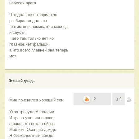
небесах врага 
Что дальше я творил как 
разбирался дальше
 интимно вспоминать и месяцы 
и спустя
 чего там только нет но 
главное нет фальши 
а что всего главней она теперь 
моя
Осенний дождь
2
0
Мне приснился хороший сон:
Утро тронуло Аппалачи
И трава уже вся в росе,
а рассвета пока в обрез
Моё имя Осенний дождь
Я безжалостный вождь 