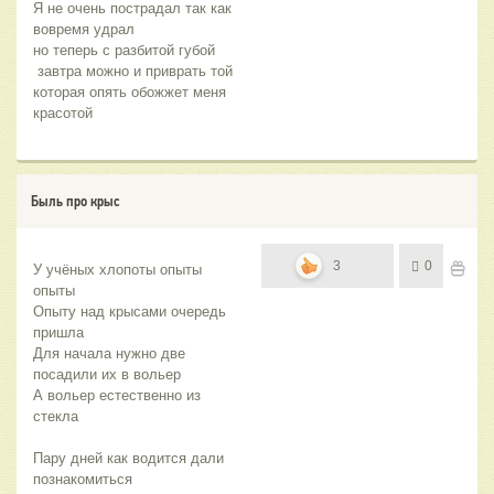
Я не очень пострадал так как 
вовремя удрал 
но теперь с разбитой губой
 завтра можно и приврать той 
которая опять обожжет меня 
красотой
Быль про крыс
3
0
У учёных хлопоты опыты 
опыты 
Опыту над крысами очередь 
пришла 
Для начала нужно две 
посадили их в вольер 
А вольер естественно из 
стекла 
Пару дней как водится дали 
познакомиться 