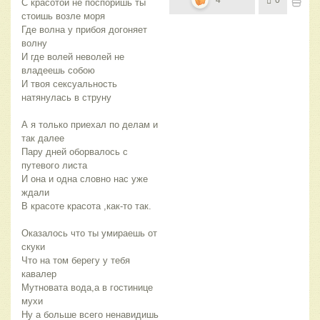
С красотой не поспоришь ты 
стоишь возле моря
Где волна у прибоя догоняет 
волну
И где волей неволей не 
владеешь собою
И твоя сексуальность 
натянулась в струну
А я только приехал по делам и 
так далее
Пару дней оборвалось с 
путевого листа
И она и одна словно нас уже 
ждали
В красоте красота ,как-то так.
Оказалось что ты умираешь от 
скуки
Что на том берегу у тебя 
кавалер 
Мутновата вода,а в гостинице 
мухи
Ну а больше всего ненавидишь 