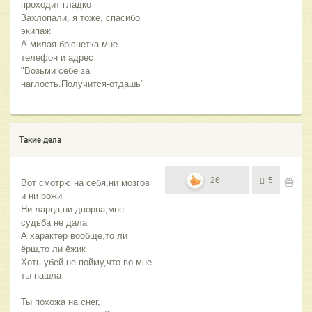
проходит гладко 
Захлопали, я тоже, спасибо 
экипаж 
А милая брюнетка мне 
телефон и адрес
"Возьми себе за 
наглость.Получится-отдашь"
Такие дела
26
5
Вот смотрю на себя,ни мозгов 
и ни рожи
Ни ларца,ни дворца,мне 
судьба не дала
А характер вообще,то ли 
ёрш,то ли ёжик
Хоть убей не пойму,что во мне 
ты нашла
Ты похожа на снег, 