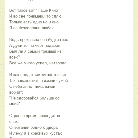
Вот такое вот "Наше Кино"
И во сне понимаю,что сплю
Только есть одно но и оно
Я её безусловно люблю
Ведь прекрасна она будто грех 
А духи точно чёрт подарил
Был ли я самый трезвый из 
всех?
Всё же много успел, натворил
И как следствие жутко тошнит
Так напакостить в жизни чужой
С неба ангел печальный 
ворчит:
"Не здоровайся больше со 
мной"
Странно время проходит во 
снах.
Очертания родного двора
И лежу я в красивых кустах