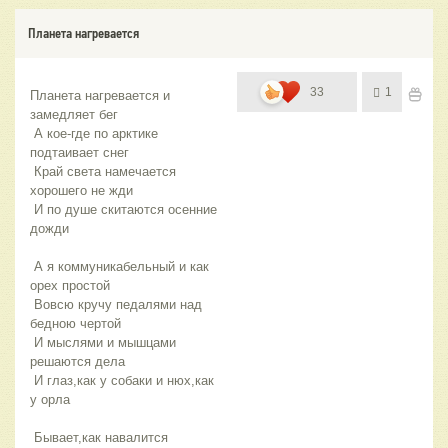
Планета нагревается
33
1
Планета нагревается и 
замедляет бег
 А кое-где по арктике 
подтаивает снег
 Край света намечается 
хорошего не жди
 И по душе скитаются осенние 
дожди
 А я коммуникабельный и как 
орех простой
 Вовсю кручу педалями над 
бедною чертой
 И мыслями и мышцами 
решаются дела
 И глаз,как у собаки и нюх,как 
у орла
 Бывает,как навалится 