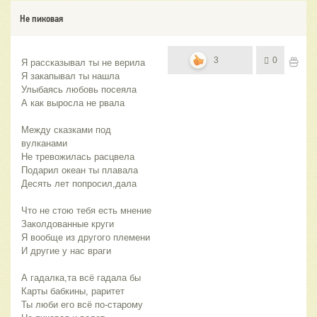
Не пиковая
3
0
Я рассказывал ты не верила 
Я закапывал ты нашла 
Улыбаясь любовь посеяла 
А как выросла не рвала 
Между сказками под 
вулканами 
Не тревожилась расцвела 
Подарил океан ты плавала 
Десять лет попросил,дала
Что не стою тебя есть мнение
Заколдованные круги 
Я вообще из другого племени 
И другие у нас враги 
А гадалка,та всё гадала бы 
Карты бабкины, раритет 
Ты люби его всё по-старому