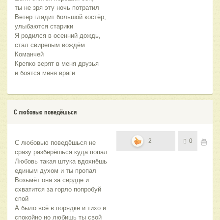
ты не зря эту ночь потратил
Ветер гладит большой костёр,
улыбаются старики
Я родился в осенний дождь,
стал свирепым вождём 
Команчей
Крепко верят в меня друзья
и боятся меня враги
С любовью поведёшься
2
0
С любовью поведёшься не 
сразу разберёшься куда попал 
Любовь такая штука вдохнёшь 
единым духом и ты пропал 
Возьмёт она за сердце и 
схватится за горло попробуй 
спой 
А было всё в порядке и тихо и 
спокойно но любишь ты свой 