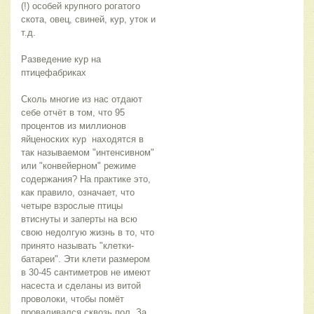
(!) особей крупного рогатого 
скота, овец, свиней, кур, уток и 
т.д.
Разведение кур на 
птицефабриках
Сколь многие из нас отдают 
себе отчёт в том, что 95 
процентов из миллионов 
яйценоских кур  находятся в 
так называемом "интенсивном" 
или "конвейерном" режиме 
содержания? На практике это, 
как правило, означает, что 
четыре взрослые птицы 
втиснуты и заперты на всю 
свою недолгую жизнь в то, что 
принято называть "клетки-
батареи". Эти клети размером 
в 30-45 сантиметров не имеют 
насеста и сделаны из витой 
проволоки, чтобы помёт 
проваливался сквозь пол. За 