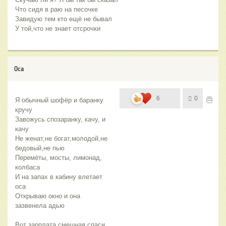
Что сидя в раю на песочке
Завидую тем кто ещё не бывал
У той,что не знает отсрочки
Оса
6
0
Я обычный шофёр и баранку 
кручу
Завожусь спозаранку, качу, и 
качу
Не женат,не богат,молодой,не 
бедовый,не пью
Перемёты, мосты, лимонад, 
колбаса
И на запах в кабину влетает 
оса
Открываю окно и она 
зазвенела адью
Вот зарплата смешная,спаси 