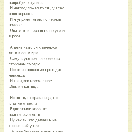
попробуй оступись
 И некому пожалиться , у всех 
своя корысть
 И я упрямо топаю по черной 
полосе
 Она хотя и черная но по утрам 
в росе
 А день катился к вечеру,а 
лето к сентябрю
 Сижу в уютном скверике по 
сторонам смотрю
 Похожие прохожие проходят 
навсегда
 И тают,как мороженное 
сбегают,как вода
 Но вот идет красавица,что 
глаз не отвести
 Едва земли касается 
практически летит
 Ну как ты это делаешь на 
тонких каблучках
 Эх мне бы такие ножки,ходил 