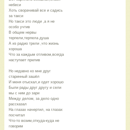
небеси
Хоть сворачивай все и садись 
за такси
Но такси это люди ,а я не 
особо учтив
В общем нервы 
терпели,терпела душа
А из радио трели ,что жизнь 
хороша
Что за каждым отливом,всегда 
наступает прилив
Но недавно ко мне друг 
старинный зашёл
И меня отыскал,и одет хорошо
Были рады друг другу и сели 
мы с ним до зари
Между делом, за дело одно 
рассказал
На глазах начертил, на глазах 
посчитал
Что-то возим,откуда-куда не 
говорим