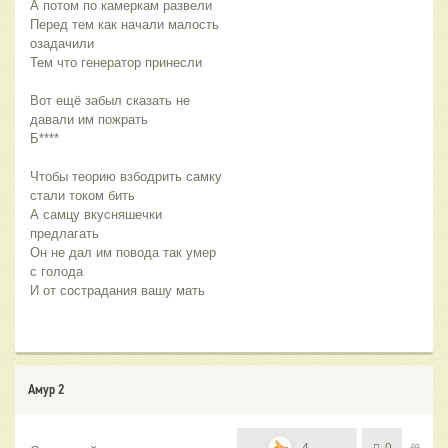
А потом по камеркам развели 
Перед тем как начали малость 
озадачили 
Тем что генератор принесли 
Вот ещё забыл сказать не 
давали им пожрать 
Б****
Чтобы теорию взбодрить самку 
стали током бить 
А самцу вкусняшечки 
предлагать 
Он не дал им повода так умер 
с голода 
И от сострадания вашу мать
Амур 2
4
0