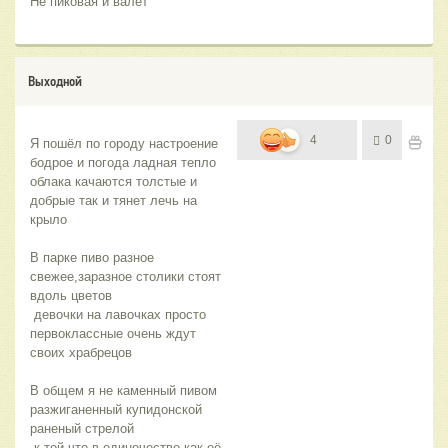
Не пиковая и валет
Выходной
4
0
Я пошёл по городу настроение 
бодрое и погода ладная тепло 
облака качаются толстые и 
добрые так и тянет лечь на 
крыло
В парке пиво разное 
свежее,заразное столики стоят 
вдоль цветов
 девочки на лавочках просто 
первоклассные очень ждут 
своих храбрецов 
В общем я не каменный пивом 
разжиганенный купидонской 
раненый стрелой
 к той что в одиночестве как её 