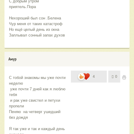
С добрым утром 
приятель.Пора
Нехороший был сон .Белена
Чур меня от таких катастроф
Но ещё целый день из окна
Заплывал сонный запах духов
Амур
4
0
С тобой знакомы мы уже почти 
неделю
 уже почти 7 дней как я люблю 
тебя
 и рак уже свистел и петухи 
пропели
Пеняю  на четверг ушедший 
без дождя 
Я так уже и так и каждый день 