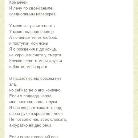
Команчей
И лечу по своей земле,
бледнолицым наперерез
У меня из гранита плоть
У меня ледяное сердце
А по венам течет любовь
и поступки мои ясны
Я с рождения и до конца,
на хорошем счету у смерти
Крепко верят в меня друзья
и боятся меня враги
В наших песнях совсем нет 
зла,
но сейчас не о них конечно
Если я подведу народ,
мне никто не подаст руки
И пришлось откопать топор,
снова руки в крови по плечи
Не позволю нас всех сложить,
аккуратно на дно реки
Если снится хороший сон,