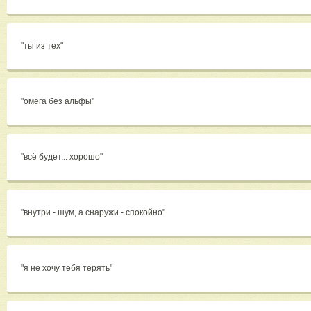
"ты из тех"
"омега без альфы"
"всё будет... хорошо"
"внутри - шум, а снаружи - спокойно"
"я не хочу тебя терять"