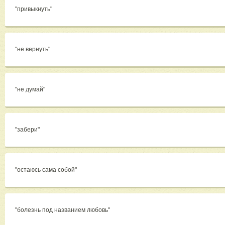
"привыкнуть"
"не вернуть"
"не думай"
"забери"
"остаюсь сама собой"
"болезнь под названием любовь"