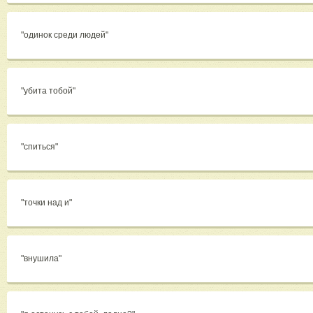
"одинок среди людей"
"убита тобой"
"спиться"
"точки над и"
"внушила"