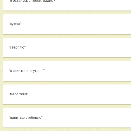
"я останусь с тобой, ладно?"
"чужая"
"стерплю"
"выпив кофе с утра..."
"мало тебя"
"напиться любовью"