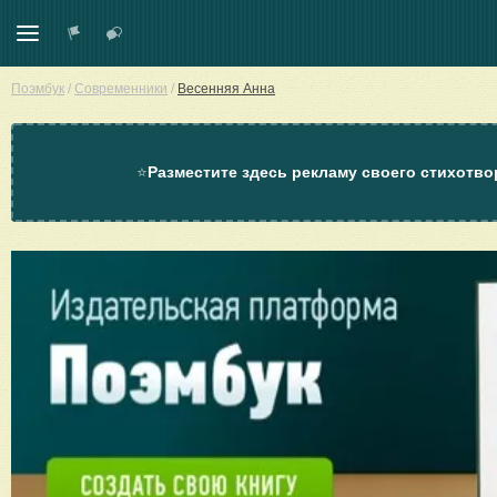
Поэмбук
/
Современники
/
Весенняя Анна
⭐
Разместите здесь рекламу своего стихотво