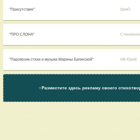
"Присутствие"
ШикÓ
"ПРО СЛОНА"
Стеклянни
"Паровозик стихи и музыка Марины Багинской"
NB Юрий
⭐
Разместите здесь рекламу своего стихотво