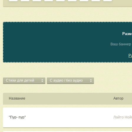
Разм
Ваш баннер 
Р
Стихи для детей
C аудио / без аудио
Название
Автор
"Пур- пур"
Лайто Ной