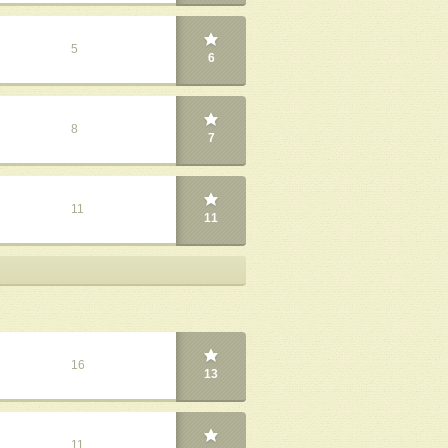
5
6
8
7
11
11
16
13
11