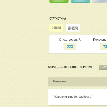
СТАТИСТИКА
ОБЩАЯ
ДУЭЛЕЙ
Стихотворений:
Получено 
223
7
МОРИЦ - — ВСЕ СТИХОТВОРЕНИЯ
Все
Название
"Журавлик в небе голубом ..."