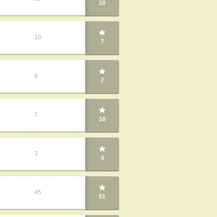
10
10
7
9
7
7
10
3
4
45
51