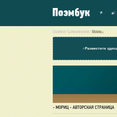
Поэмбук
/
Современники
/
Мориц -
⭐
Разместите здес
- МОРИЦ - АВТОРСКАЯ СТРАНИЦА