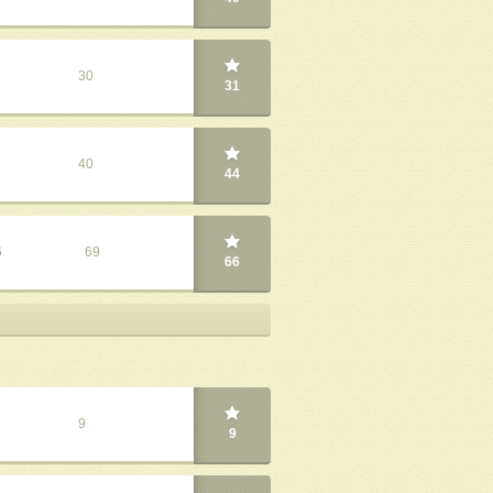
30
31
40
44
6
69
66
9
9