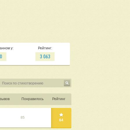
анном у:
Рейтинг:
0
3 063
зывов
Понравилось
Рейтинг
85
64