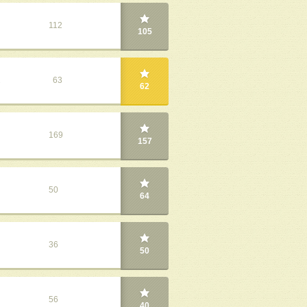
112
105
2
63
62
169
157
50
64
36
50
56
40