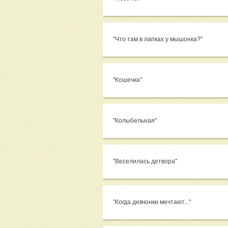
"Что там в лапках у мышонка?"
"Кошечка"
"Колыбельная"
"Веселилась детвора"
"Когда девчонки мечтают..."