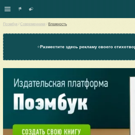
Поэмбук
/
Современники
/
Влажность
⭐
Разместите здесь рекламу своего стихотво