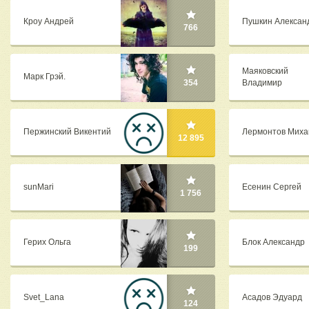
Кроу Андрей
Пушкин Алексан
766
Маяковский
Марк Грэй.
Владимир
354
Пержинский Викентий
Лермонтов Миха
12 895
sunMari
Есенин Сергей
1 756
Герих Ольга
Блок Александр
199
Svet_Lana
Асадов Эдуард
124