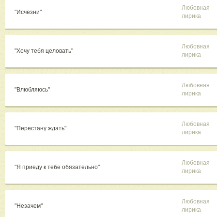
Любовная
"Исчезни"
лирика
Любовная
"Хочу тебя целовать"
лирика
Любовная
"Влюбляюсь"
лирика
Любовная
"Перестану ждать"
лирика
Любовная
"Я приеду к тебе обязательно"
лирика
Любовная
"Незачем"
лирика