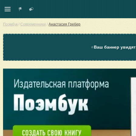
Поэмбук
/
Современники
/
Анастасия Гребер
⭐
Ваш баннер увидят