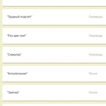
"Трудный подсчёт"
Переводы
"Раз-два-три!"
Переводы
"Скакалка"
Переводы
"Колыбельная"
Песни
"Экипаж"
Песни