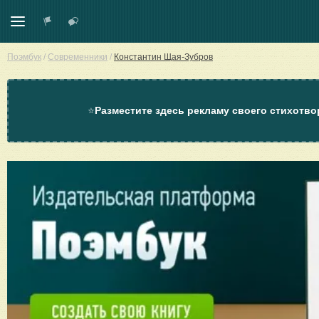
Поэмбук
/
Современники
/
Константин Щая-Зубров
⭐
Разместите здесь рекламу своего стихотво