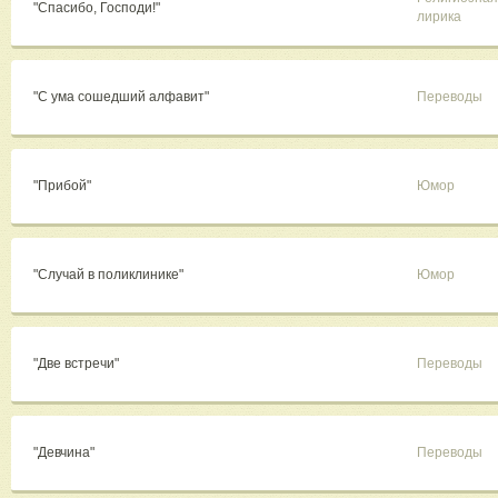
"Спасибо, Господи!"
лирика
"С ума сошедший алфавит"
Переводы
"Прибой"
Юмор
"Случай в поликлинике"
Юмор
"Две встречи"
Переводы
"Девчина"
Переводы