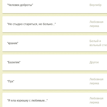
"Человек доброты"
Верлибр
Любовная
"Не стыдно стариться, не больно..."
лирика
Белый и
"краник"
вольный сти
"Базилик"
Другое
Любовная
"Пух"
лирика
Любовная
"Я ела корюшку с любимым..."
лирика