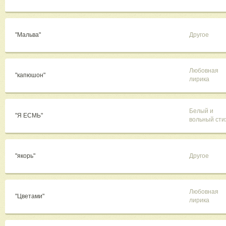
"Мальва"
Другое
Любовная
"капюшон"
лирика
Белый и
"Я ЕСМЬ"
вольный сти
"якорь"
Другое
Любовная
"Цветами"
лирика