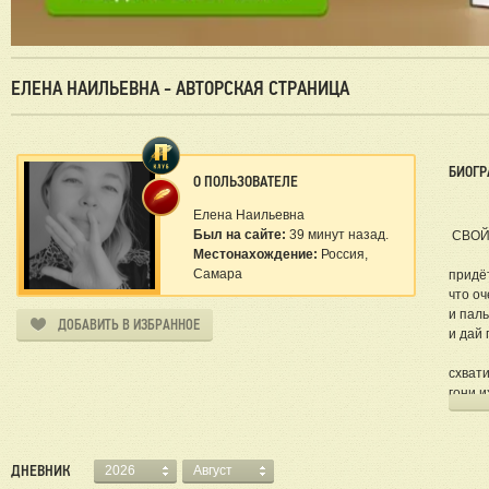
ЕЛЕНА НАИЛЬЕВНА - АВТОРСКАЯ СТРАНИЦА
БИОГР
О ПОЛЬЗОВАТЕЛЕ
Елена Наильевна
Был на сайте:
39 минут назад.
СВОЙ
Местонахождение:
Россия,
Самара
придёт
что оч
и пал
ДОБАВИТЬ В ИЗБРАННОЕ
и дай 
схвати
гони и
и толь
тот то
ДНЕВНИК
2026
Август
из ты