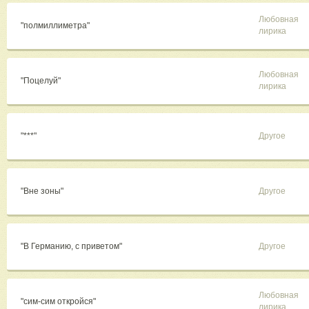
Любовная
"полмиллиметра"
лирика
Любовная
"Поцелуй"
лирика
"***"
Другое
"Вне зоны"
Другое
"В Германию, с приветом"
Другое
Любовная
"сим-сим откройся"
лирика