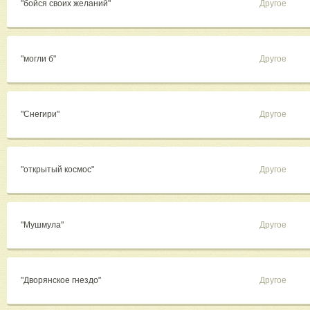
"бойся своих желаний"
Другое
"могли б"
Другое
"Снегири"
Другое
"открытый космос"
Другое
"Мушмула"
Другое
"Дворянское гнездо"
Другое