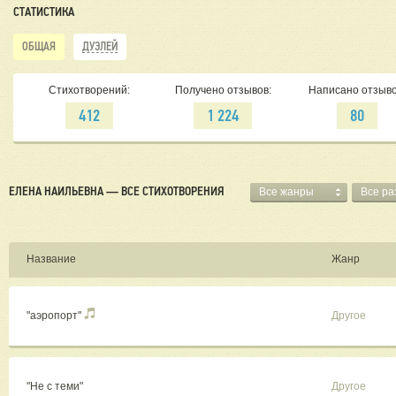
СТАТИСТИКА
ОБЩАЯ
ДУЭЛЕЙ
Стихотворений:
Получено отзывов:
Написано отзыво
412
1 224
80
ЕЛЕНА НАИЛЬЕВНА — ВСЕ СТИХОТВОРЕНИЯ
Все жанры
Все р
Название
Жанр
"аэропорт"
Другое
"Не с теми"
Другое