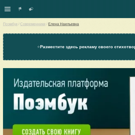
Поэмбук
/
Современники
/
Елена Наильевна
⭐
Разместите здесь рекламу своего стихотво