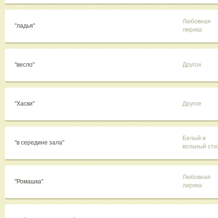
Любовная
"ладья"
лирика
"весло"
Другое
"Хаски"
Другое
Белый и
"в середине зала"
вольный сти
Любовная
"Ромашка"
лирика