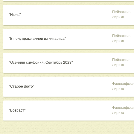
Пейзажная
"Июль"
лирика
Пейзажная
"В полумраке аллей из кипариса"
лирика
Пейзажная
"Осенняя симфония. Сентябрь 2023"
лирика
Философска
"Старое фото"
лирика
Философска
"Возраст"
лирика