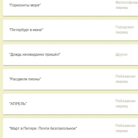
Философска
"Горизонты моря"
лирика
Городская
"Петербург в июне"
лирика
"Дождь неожиданно пришёл"
Другое
Пейзажная
"Расцвели пионы"
лирика
Пейзажная
"АПРЕЛЬ"
лирика
Пейзажная
"Март в Питере. Почти безглагольное"
лирика