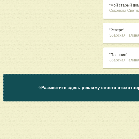
"Мой старый дом
Соколова Светл
"Реверс"
Збарская Галин
"Пленник"
Збарская Галин
⭐
Разместите здесь рекламу своего стихотво