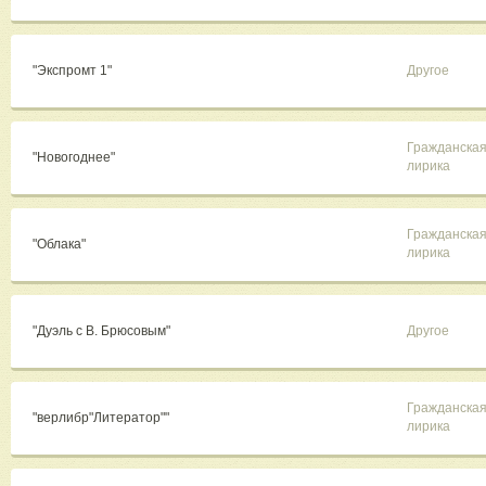
"Экспромт 1"
Другое
Гражданска
"Новогоднее"
лирика
Гражданска
"Облака"
лирика
"Дуэль с В. Брюсовым"
Другое
Гражданска
"верлибр"Литератор""
лирика