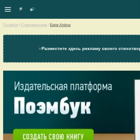
Поэмбук
/
Современники
/
Бирк Алёна
⭐
Разместите здесь рекламу своего стихотво