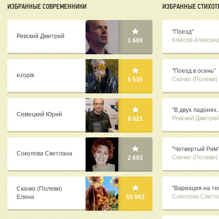
ИЗБРАННЫЕ СОВРЕМЕННИКИ
ИЗБРАННЫЕ СТИХОТ
"Поезд"
Ревский Дмитрий
Клюсов Алексан
1 609
"Поезд в осень"
ezopik
Скачко (Полеви)
5 535
"В двух ладонях..
Семецкий Юрий
Ревский Дмитри
8 021
"Четвертый Рим
Соколова Светлана
Скачко (Полеви)
2 693
"Вариация на те
Скачко (Полеви)
Соколова Светл
Елена
55 983