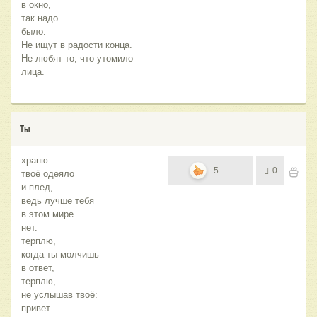
в окно,
так надо
было.
Не ищут в радости конца.
Не любят то, что утомило
лица.
Ты
храню
5
0
твоё одеяло
и плед,
ведь лучше тебя
в этом мире
нет.
терплю,
когда ты молчишь
в ответ,
терплю,
не услышав твоё:
привет.