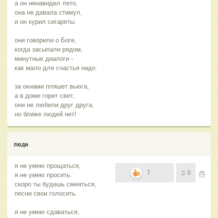
а он ненавидел лето,
она не давала стимул,
и он курил сигареты.
они говорили о Боге,
когда засыпали рядом,
минутные диалоги -
как мало для счастья надо.
за окнами пляшет вьюга,
а в доме горит свет,
они не любили друг друга,
но ближе людей нет!
люди
я не умею прощаться,
7
0
я не умею просить.
скоро ты будешь смеяться,
песни свои голосить.
я не умею сдаваться,