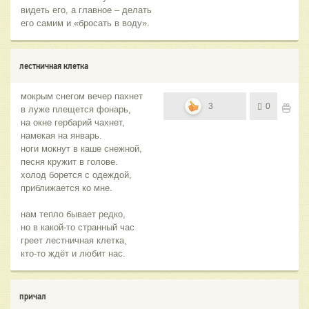
видеть его, а главное – делать
его самим и «бросать в воду».
лестничная клетка
мокрым снегом вечер пахнет
3
0
в луже плещется фонарь,
на окне гербарий чахнет,
намекая на январь.
ноги мокнут в каше снежной,
песня кружит в голове.
холод борется с одеждой,
приближается ко мне.
нам тепло бывает редко,
но в какой-то странный час
греет лестничная клетка,
кто-то ждёт и любит нас.
причал