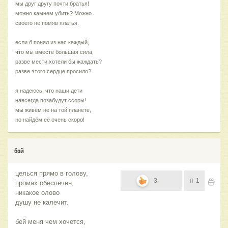
мы друг другу почти братья!
можно камнем убить? Можно.
своего не помяв платья.
если б понял из нас каждый,
что мы вместе большая сила,
разве мести хотели бы жаждать?
разве этого сердце просило?
я надеюсь, что наши дети
навсегда позабудут ссоры!
мы живём не на той планете,
но найдём её очень скоро!
бой
целься прямо в голову,
3
1
промах обеспечен,
никакое олово
душу не калечит.
бей меня чем хочется,