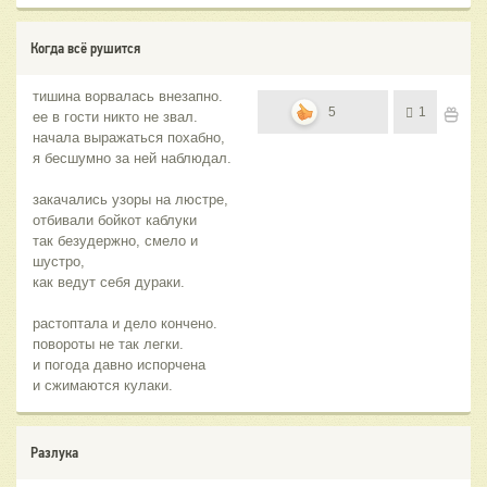
Когда всё рушится
тишина ворвалась внезапно.
5
1
ее в гости никто не звал.
начала выражаться похабно,
я бесшумно за ней наблюдал.
закачались узоры на люстре,
отбивали бойкот каблуки
так безудержно, смело и
шустро,
как ведут себя дураки.
растоптала и дело кончено.
повороты не так легки.
и погода давно испорчена
и сжимаются кулаки.
Разлука