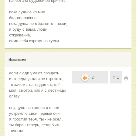
начертано судьбой её принять.
пока судьба ко мне
благословенна,
пока душа не мёрзнет от тоски,
я буду с вами, люди,
откровенна,
сама себя изрежу на куски.
Извинения
если люди умеют прощать
2
1
и от сердца плохое отрезать,
то зачем эта гордая стать?
мол, смотри, как я с лестницы
слезу
опущусь на колени и в пол
устремлю свои чёрные очи,
я простил тебя, ты - не осёл,
ты баран теперь, если быть
точным.