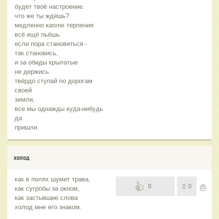
будет твоё настроение.
что же ты ждёшь?
медленно каплю терпения
всё ещё пьёшь.
если пора становиться -
так становись,
и за обиды крылатые
не держись.
твёрдо ступай по дорогам
своей
земли,
все мы однажды куда-нибудь
да
пришли.
холод
как в полях шумит трава,
0
0
как сугробы за окном,
как застывшие слова
холод мне его знаком.