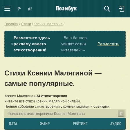
Поэмбук
Стихи
Ксения Малягина
Разместите здесь
Ваш баннер
⭐
рекламу своего
увидят сотни
Разместить
стихотворения!
читателей →
Стихи Ксении Малягиной —
самые популярные.
Ксения Малягина •
34 стихотворения
Читайте все стихи Ксении Малягиной онлайн.
Полное собрание стихотворений с комментариями и оценками.
ДАТА
ЖАНР
РЕЙТИНГ
АУДИО