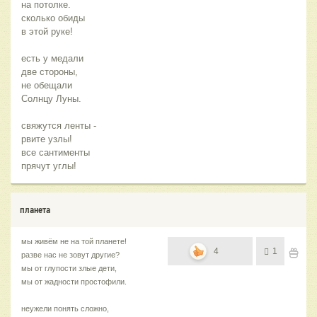
на потолке.
сколько обиды
в этой руке!
есть у медали
две стороны,
не обещали
Солнцу Луны.
свяжутся ленты -
рвите узлы!
все сантименты
прячут углы!
планета
мы живём не на той планете!
4
1
разве нас не зовут другие?
мы от глупости злые дети,
мы от жадности простофили.
неужели понять сложно,