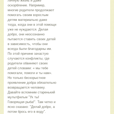
личную жизнь и даже
оскорбление. Например,
многие родители продолжают
помогать своим взрослым
детям материально даже
тогда, когда они в этой помощи
уже не нуждаются. Делая
добро, они неосознанно
пытаются ставить своих детей
в зависимость, чтобы они
всегда были благодарны им.
По этой причине зачастую
случаются конфликты, где
родители обвиняют своих
детей словами: « мы тебе
помогали, помоги и ты нам».
Но только бескорыстное
проявление добра обязательно
возвращается человеку.
Давайте вспомним старенький
мультфильм "Ух ты!
Говорящая рыба!". Там четко и
ясно сказано: "Делай добро, а
потом брось его в воду".