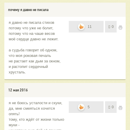
почему я давно не писала
я давно не писала стихов
11
0
потому что уже не болит,
потому что на чаше весов
моё сердце давно не лежит.
а судьба говорит об одном,
что моя роковая печаль
не растает как дым за окном,
и растопит сердечный
хрусталь.
12 мая 2016
я не боюсь усталости и скуки,
5
0
да, мне смеяться хочется
опять!
тому, кто ждёт от жизни только
муки -