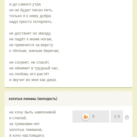
и до самого утра
он не будет песен петь.
только я к нему добра.
надо просто потерпеть.
не достанет он звезду,
не падёт к моим ногам,
не примчится за версту
к тёплым, южным берегам,
не согреет, не спасёт,
не обнимет в трудный час,
но любовь его растёт
и звучит во мне как джаз.
золотые лиманы (молодость)
не хочу быть навязчивой
5
0
и слепой,
за туманами нет
золотых лиманов,
я хочу настоящего.