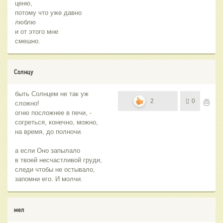
ценю,
потому что уже давно
люблю
и от этого мне
смешно.
Солнцу
быть Солнцем не так уж
2
0
сложно!
огню посложнее в печи, -
согреться, конечно, можно,
на время, до полночи.
а если Оно запылало
в твоей несчастливой груди,
следи чтобы не остывало,
запомни его. И молчи.
мел