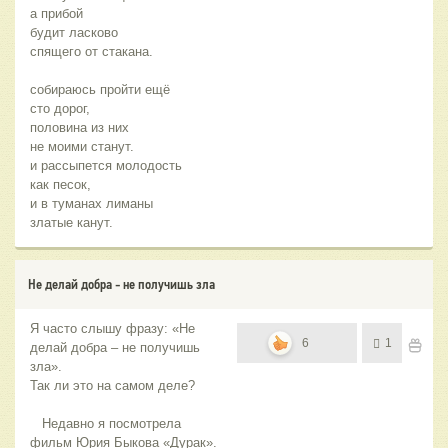
а прибой
будит ласково
спящего от стакана.
собираюсь пройти ещё
сто дорог,
половина из них
не моими станут.
и рассыпется молодость
как песок,
и в туманах лиманы
златые канут.
Не делай добра - не получишь зла
Я часто слышу фразу: «Не
6
1
делай добра – не получишь
зла».
Так ли это на самом деле?
Недавно я посмотрела
фильм Юрия Быкова «Дурак».