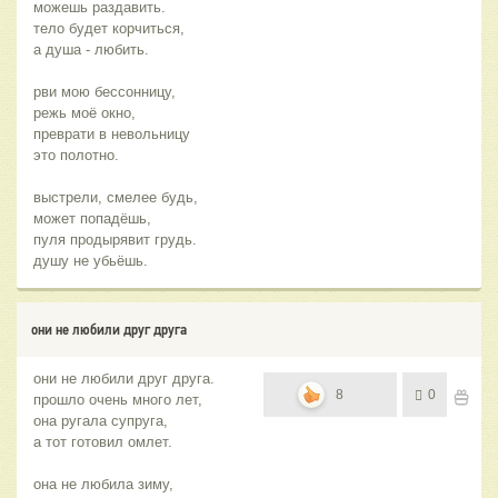
можешь раздавить.
тело будет корчиться,
а душа - любить.
рви мою бессонницу,
режь моё окно,
преврати в невольницу
это полотно.
выстрели, смелее будь,
может попадёшь,
пуля продырявит грудь.
душу не убьёшь.
они не любили друг друга
они не любили друг друга.
8
0
прошло очень много лет,
она ругала супруга,
а тот готовил омлет.
она не любила зиму,