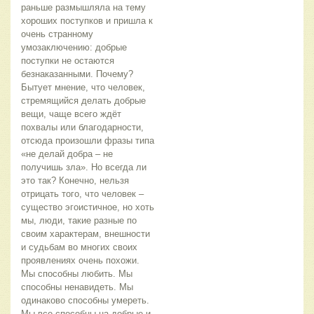
раньше размышляла на тему
хороших поступков и пришла к
очень странному
умозаключению: добрые
поступки не остаются
безнаказанными. Почему?
Бытует мнение, что человек,
стремящийся делать добрые
вещи, чаще всего ждёт
похвалы или благодарности,
отсюда произошли фразы типа
«не делай добра – не
получишь зла». Но всегда ли
это так? Конечно, нельзя
отрицать того, что человек –
существо эгоистичное, но хоть
мы, люди, такие разные по
своим характерам, внешности
и судьбам во многих своих
проявлениях очень похожи.
Мы способны любить. Мы
способны ненавидеть. Мы
одинаково способны умереть.
Мы все способны на добрые и