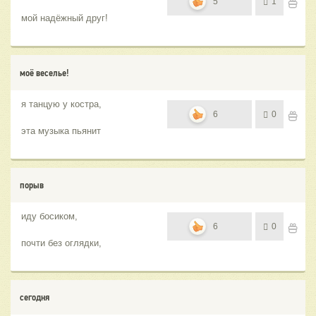
5
1
мой надёжный друг!
моё веселье!
я танцую у костра,
6
0
эта музыка пьянит
порыв
иду босиком,
6
0
почти без оглядки,
сегодня