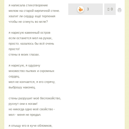
я написала стихотворение
3
0
мелом на старой кирпичной стене.
хватит ли сердцу ещё терпения
чтобы не сгинуть во мгле?
я нарисую каменный остров
если останется мел на руках,
просто. казалось бы всё очень
просто!
стены в моих глазах.
я нарисую, я одурачу
множество пылких и скромных
сердец.
мел не кончается, я его спрячу,
выброшу наконец.
стены разрушит моё беспокойство,
рухнут они к ногам!
но никогда одно моё свойство -
мел - меня не предал.
я отыщу его в куче обломков,