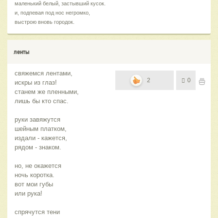
маленький белый, застывший кусок.
и, подпевая под нос негромко,
выстрою вновь городок.
ленты
свяжемся лентами,
2
0
искры из глаз!
станем же пленными,
лишь бы кто спас.
руки завяжутся
шейным платком,
издали - кажется,
рядом - знаком.
но, не окажется
ночь коротка.
вот мои губы
или рука!
спрячутся тени