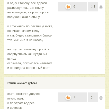
в одну сторону все дороги
6
1
развернулись, а я стыну
на холодном, сыром пороге,
получая ножи в спину.
и спускаясь по лестнице ниже,
понимаю, зачем живу
и как будто становится ближе
тот, чьё имя я не назову.
но спустя половину пролёта,
обернувшись как будто бы
вслед
осознала, покрылась налётом
и не видела солнечный свет.
Станем немного добрее
стать немного добрее
1
0
нужно нам,
и по утрам бодрее
и вечерам