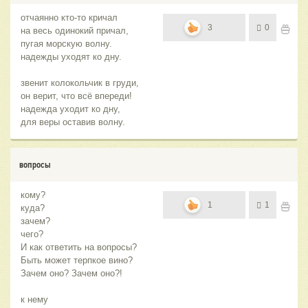
отчаянно кто-то кричал
3
0
на весь одинокий причал,
пугая морскую волну.
надежды уходят ко дну.
звенит колокольчик в груди,
он верит, что всё впереди!
надежда уходит ко дну,
для веры оставив волну.
вопросы
кому?
1
1
куда?
зачем?
чего?
И как ответить на вопросы?
Быть может терпкое вино?
Зачем оно? Зачем оно?!
к нему