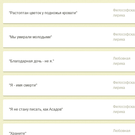
Философска
"Растоптан цветок у подножья кровати"
лирика
Философска
"Мы умирали молодыми"
лирика
Любовная
"Благодарная дочь - не я."
лирика
Философска
"Я - имя смерти"
лирика
Философска
"Я не стану писать, как Асадов"
лирика
Любовная
"Храните"