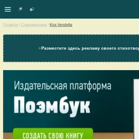
Поэмбук
/
Современники
/
Kira Vendetta
⭐
Разместите здесь рекламу своего стихотво