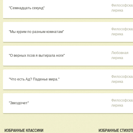
Философска
"Семнадцать секунд"
лирика
Философска
"Мы курим по разным комнатам"
лирика
Любовная
"О верных псов я вытирала ноги"
лирика
Философска
"Что есть Ад? Паденье мира."
лирика
Философска
"Звездочет"
лирика
ИЗБРАННЫЕ КЛАССИКИ
ИЗБРАННЫЕ СТИХОТ