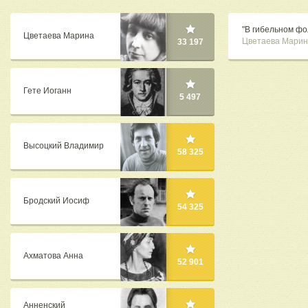
"В гибельном фо
Цветаева Марина
Цветаева Марин
33 197
Гете Иоганн
5 497
Высоцкий Владимир
58 325
Бродский Иосиф
54 325
Ахматова Анна
52 901
Анненский