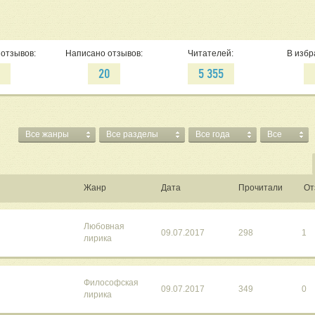
отзывов:
Написано отзывов:
Читателей:
В избр
7
20
5 355
Все жанры
Все разделы
Все года
Все
Жанр
Дата
Прочитали
От
Любовная
09.07.2017
298
1
лирика
Философская
09.07.2017
349
0
лирика