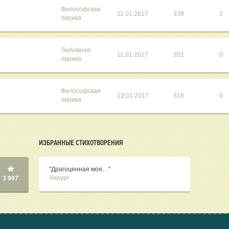
Философская
11.01.2017
339
2
лирика
Любовная
11.01.2017
351
0
лирика
Философская
12.01.2017
316
0
лирика
ИЗБРАННЫЕ СТИХОТВОРЕНИЯ
"Драгоценная моя…"
Хирург
3 997