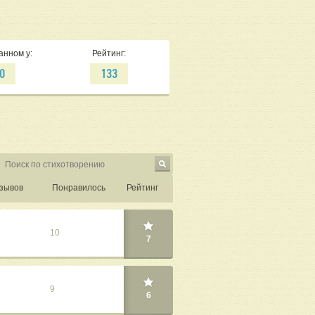
анном у:
Рейтинг:
0
133
зывов
Понравилось
Рейтинг
10
7
9
6