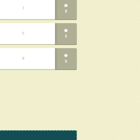
7
8
5
5
9
6