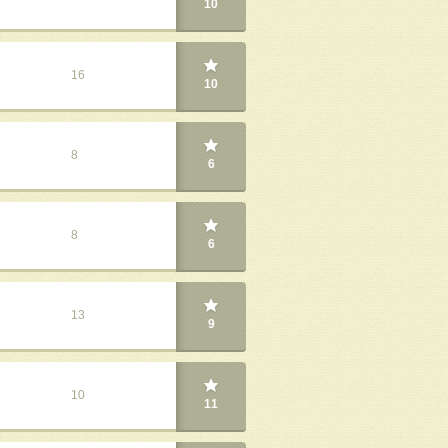
10
16
10
8
6
8
6
13
9
10
11