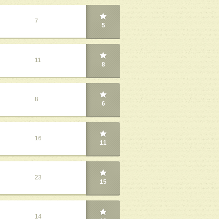
7
5
11
8
8
6
16
11
23
15
14