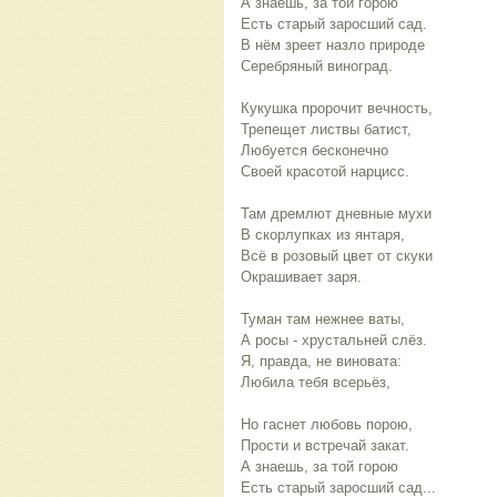
А знаешь, за той горою
Есть старый заросший сад.
В нём зреет назло природе
Серебряный виноград.
Кукушка пророчит вечность,
Трепещет листвы батист,
Любуется бесконечно
Своей красотой нарцисс.
Там дремлют дневные мухи
В скорлупках из янтаря,
Всё в розовый цвет от скуки
Окрашивает заря.
Туман там нежнее ваты,
А росы - хрустальней слёз.
Я, правда, не виновата:
Любила тебя всерьёз,
Но гаснет любовь порою,
Прости и встречай закат.
А знаешь, за той горою
Есть старый заросший сад...