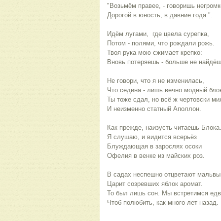
"Возьмём правее, - говоришь негромко
Дорогой в юность, в давние года ".
Идём лугами,  где цвела сурепка, 
Потом - полями, что рождали рожь.
Твоя рука мою сжимает крепко:
Вновь потеряешь - больше не найдёш
Не говори, что я не изменилась, 
Что седина - лишь вечно модный бло
Ты тоже сдал, но всё ж чертовски ми
И неизменно статный Аполлон. 
Как прежде, наизусть читаешь Блока.
Я слушаю, и видится всерьёз 
Блуждающая в зарослях осоки 
Офелия в венке из майских роз. 
В садах неспешно отцветают мальвы
Царит созревших яблок аромат.
То был лишь сон. Мы встретимся едв
Чтоб полюбить, как много лет назад. 