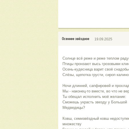
Осеннее звёздное
19.09.2025
Солнце всё реже и реже теплом раду
Птицы пронзают высь грозовыми клин
Осень-кудесница варит своё снадобь
Слёзы, щепотка грусти, сироп калино
Ночи длинней, сапфировей и прохлад
Мы - наконец-то вместе, во что не ве
Ты обещал исполнить моё желание:
Сможешь украсть звезду у Большой 
Медведицы?
Ковш, семизвёздный ковш недоступен
множеству