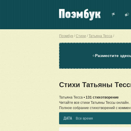
Поэмбук
Стихи
Татьяна Тесса
⭐
Разместите здес
Стихи Татьяны Тес
Татьяна Тесса •
131 стихотворение
Читайте все стихи Татьяны Тессы онлайн.
Полное собрание стихотворений с коммен
ДАТА
Все время