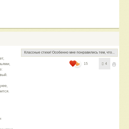
Классные стихи! Особенно мне понравились тем, что...
ет,
ьями, 
15
4
е:
вый. 
нее,
рится.
 