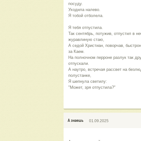
посуду.
Уходила налево.
Я тобой отболела. 
Я тебя отпустила.
Так сентябрь, потужив, отпустил в не
журавлиную стаю, 
А седой Христиан, поворчав, быстроно
за Каем. 
На полночном перроне разлук так друг
отпускали. 
А наутро, встречая рассвет на безлю
полустанке,
Я шепнула светилу: 
"Может, зря отпустила?"
А знаешь
01.09.2025