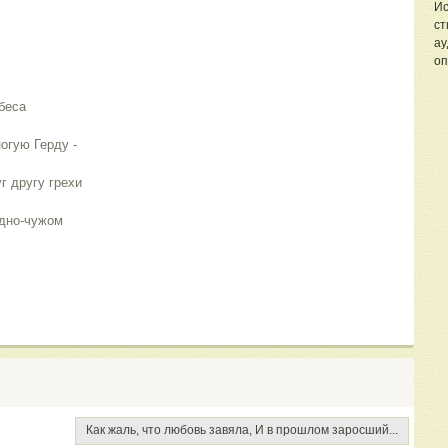
Ис
ст
ау
оп
беса 
гую Герду - 
 другу грехи 
дно-чужом 
Как жаль, что любовь завяла, И в прошлом заросший...