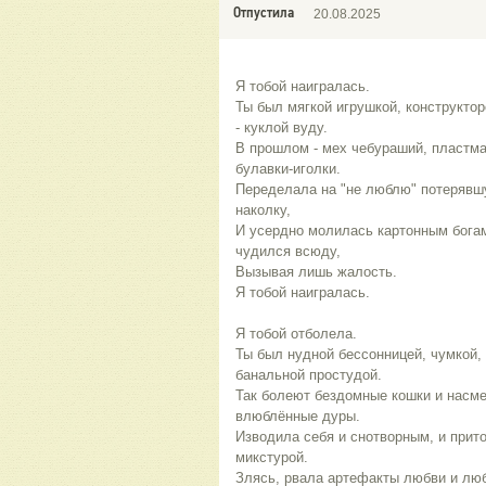
Отпустила
20.08.2025
Я тобой наигралась. 
Ты был мягкой игрушкой, конструктор
- куклой вуду.
В прошлом - мех чебураший, пластма
булавки-иголки.
Переделала на "не люблю" потерявшу
наколку,
И усердно молилась картонным богам,
чудился всюду, 
Вызывая лишь жалость.
Я тобой наигралась. 
Я тобой отболела. 
Ты был нудной бессонницей, чумкой, 
банальной простудой. 
Так болеют бездомные кошки и насме
влюблённые дуры. 
Изводила себя и снотворным, и прито
микстурой. 
Злясь, рвала артефакты любви и лю