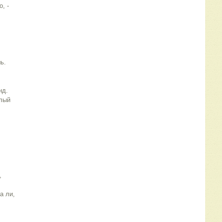
, -
ь. 
нд. 
лый 
 
,
а ли, 