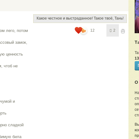
Какое честное и выстраданное! Такое твоё, Тань!
ом лего, потом 
12
2
Т
ссовый замок, 
Та
ю ценность 
13
 чтоб не 
О
На
ст
чумой и 
оп
се
рть 
ст
Вы
рно сладкой 
ко
пр
бимую била 