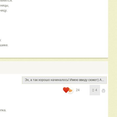
ленятся.
жницы,
ницу.
:
шике.
Эх, а так хорошо начиналось! Имею ввиду сюжет) А...
24
4
пка. 