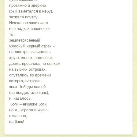
протяжно и зверино
(рык взметался к небу), 
затихла поутру...
Нежданно захихикал 
в складках занавески
тот 
землетрясе́нный 
ужасный чёрный страх –
на люстре закачались 
хрустальные подвески,
дрожь прошлась по сопкам 
на зыбких островах,
спутались во времени 
каторга, остроги,   
знак Победы нашей 
(на пьедестале танк), 
и, казалось,
 боги – никакие боги,
но я...играла в жизнь
отчаянно, 
ва-банк!