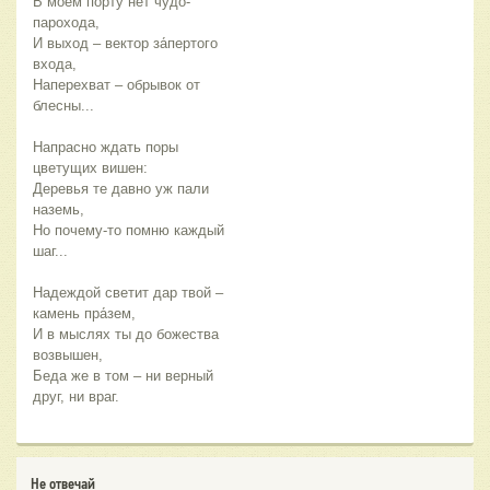
В моём порту нет чудо-
парохода,
И выход – вектор за́пертого 
входа,
Наперехват – обрывок от 
блесны... 
Напрасно ждать поры 
цветущих вишен: 
Деревья те давно уж пали 
наземь,
Но почему-то помню каждый 
шаг...
Надеждой светит дар твой – 
камень пра́зем,
И в мыслях ты до божества 
возвышен,
Беда же в том – ни верный 
друг, ни враг. 
Не отвечай