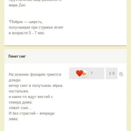
мире Zen.
*Поя́рок — шерсть, 
получаемая при стрижке ягнят 
в возрасте 5 - 7 мес.
Ляжет снег
7
0
На осенних фонарях греются 
дожди, 
ветер сеет в полутьмах зёрна 
ностальжи, 
и каких-то ждут вестей с 
севера дома: 
ляжет снег...
И без страстей – впереди 
зима.