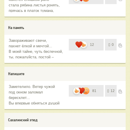
стала рябина листья ронять,
прячась в платок тумана,
На память
Завораживают свечи,
12
0
пахнет ёлкой и мечтой...
В моей тайне, чуть беспечной,
ты, пожалуйста, постой –
Напишите
Заметелило. Ветер чужой
81
12
под окном заломал
бересклет...
Вы впервые обняться душой
Сахалинский этюд