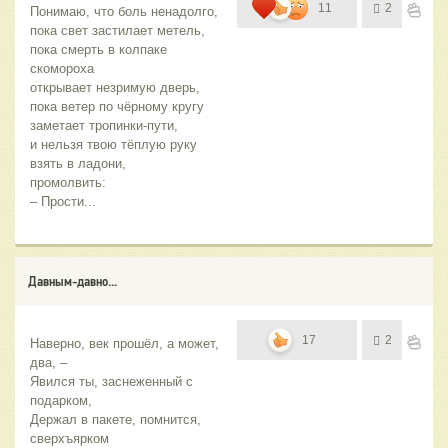
11
2
Понимаю, что боль ненадолго,
пока свет застилает метель,
пока смерть в колпаке 
скомороха
открывает незримую дверь,
пока ветер по чёрному кругу
заметает тропинки-пути,
и нельзя твою тёплую руку
взять в ладони,
промолвить:
– Прости...
Давным-давно...
17
2
Наверно, век прошёл, а может, 
два, –
Явился ты, заснеженный с 
подарком,
Держал в пакете, помнится, 
сверхъярком