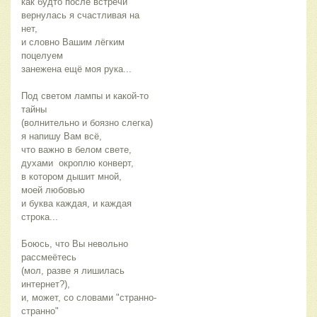
как будто после встречи
вернулась я счастливая на 
нет,
и словно Вашим лёгким 
поцелуем
занежена ещё моя рука...
Под светом лампы и какой-то 
тайны
(волнительно и боязно слегка)
я напишу Вам всё,
что важно в белом свете,
духами  окроплю конверт,
в котором дышит мной,
моей любовью
и буква каждая, и каждая 
строка...
Боюсь, что Вы невольно 
рассмеётесь
(мол, разве я лишилась 
интернет?),
и, может, со словами "странно-
странно"