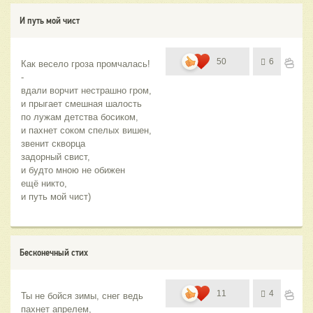
И путь мой чист
50
6
Как весело гроза промчалась! 
-
вдали ворчит нестрашно гром,
и прыгает смешная шалость
по лужам детства босиком,
и пахнет соком спелых вишен, 
звенит скворца 
задорный свист,
и будто мною не обижен
ещё никто,
и путь мой чист)
Бесконечный стих
11
4
Ты не бойся зимы, снег ведь 
пахнет апрелем, 