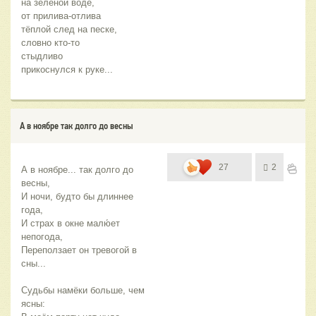
прикоснулся к руке...
А в ноябре так долго до весны
27
2
А в ноябре... так долго до 
весны,
И ночи, будто бы длиннее 
года,
И страх в окне малю́ет 
непогода,
Переползает он тревогой в 
сны...
Судьбы намёки больше, чем 
ясны: