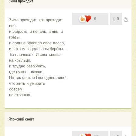
Зима проходит
9
0
Зима проходит, как проходит 
всё:
и радость, и печаль, и явь, и 
грёзы,
и солнце бросило своё лассо,
и ветром зацелованы берёзы…
Ты плачешь?! И снег снова –
на крыльцо,
и трудно разобрать, 
где нужно...важно...
Но так светло Господнее лицо!
что жить и умирать
совсем
не страшно.
Японский сонет