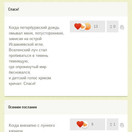
Спаси!
13
0
Когда петербуржский дождь 
омывал меня, потустороннюю,
зависая на острой 
Исаакиевской игле,
Вселенский луч стал 
пробиваться в темень 
темнящую,
где опрокинутый мир 
бесновался, 
и детский голос криком 
кричал: Спаси!
Осеннее послание
9
1
Когда внезапно с лунного 
карниза 