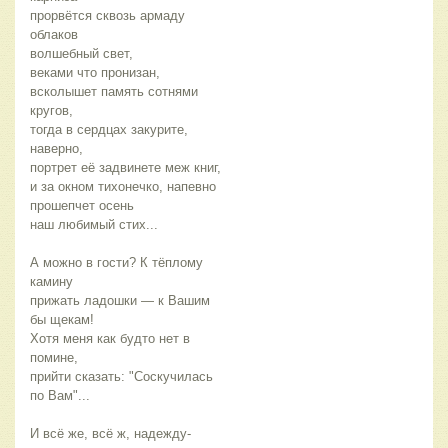
прорвётся сквозь армаду 
облаков 
волшебный свет, 
веками что пронизан, 
всколышет память сотнями 
кругов, 
тогда в сердцах закурите, 
наверно,
портрет её задвинете меж книг,
и за окном тихонечко, напевно 
прошепчет осень 
наш любимый стих...
А можно в гости? К тёплому 
камину 
прижать ладошки — к Вашим 
бы щекам!
Хотя меня как будто нет в 
помине,
прийти сказать: "Соскучилась 
по Вам"...
И всё же, всё ж, надежду-