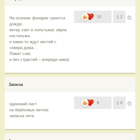
10
2
На осенних фонарях греются  
дожди, 
ветер сеет в полутьмах зёрна 
ностальжи,
и каких-то ждут вестей с 
севера дома...
Ляжет снег, 
и без страстей – впереди зима)
Записка
8
0
одинокий лист
на берёзовых ветках
записка лета