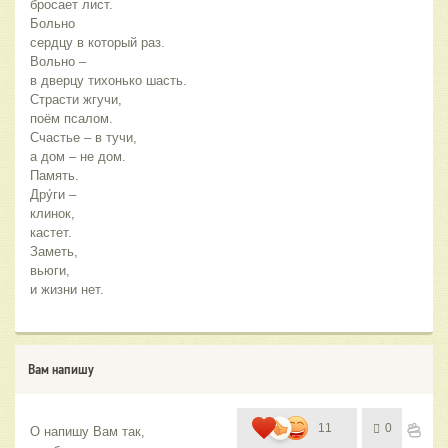
бросает лист.
Больно
сердцу в который раз.
Вольно – 
в дверцу тихонько шасть.
Страсти жгучи,
поём псалом.
Счастье – в тучи,
а дом – не дом.
Память.
Дру́ги –
клинок,
кастет.
Заметь,
вьюги,
и жизни нет.
Вам напишу
11
0
О напишу Вам так,