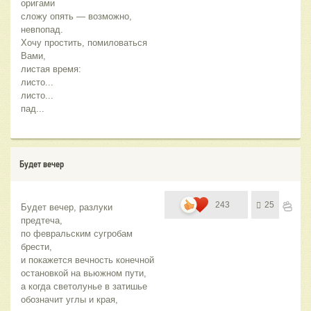
оригами
сложу опять — возможно, 
невпопад.
Хочу простить, помиловаться 
Вами,
листая время: 
листо... 
листо... 
пад...
Будет вечер
243
25
Будет вечер, разлуки 
предтеча, 
по февральским сугробам 
брести, 
и покажется вечность конечной
остановкой на вьюжном пути, 
а когда светолунье в затишье
обозначит углы и края,