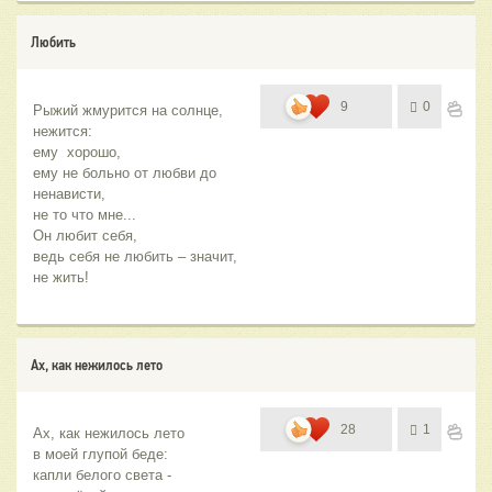
Любить
9
0
Рыжий жмурится на солнце, 
нежится:  
ему  хорошо, 
ему не больно от любви до 
ненависти, 
не то что мне... 
Он любит себя,
ведь себя не любить – значит, 
не жить!
Ах, как нежилось лето
28
1