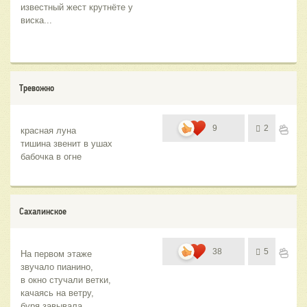
известный жест крутнёте у 
виска...
Тревожно
9
2
красная луна
тишина звенит в ушах
бабочка в огне
Сахалинское
38
5
На первом этаже 
звучало пианино,
в окно стучали ветки, 
качаясь на ветру,
буря завывала 