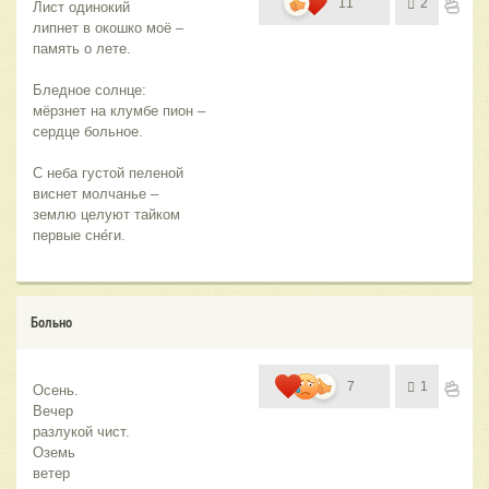
11
2
Лист одинокий
липнет в окошко моё –
память о лете.
Бледное солнце:
мёрзнет на клумбе пион – 
сердце больное.
С неба густой пеленой
виснет молчанье –
землю целуют тайком   
первые сне́ги.
Больно
7
1
Осень.
Вечер
разлукой чист.
Оземь
ветер