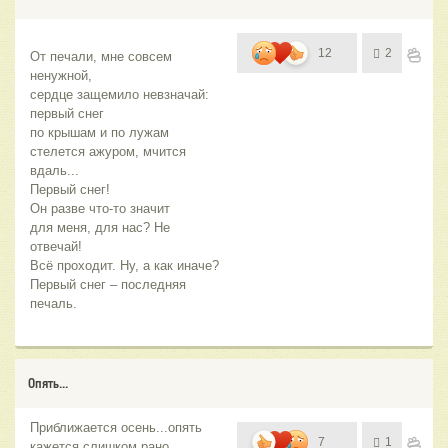
12
2
От печали, мне совсем 
ненужной,      
сердце защемило невзначай:
первый снег
по крышам и по лужам
стелется ажуром, мчится 
вдаль...
Первый снег!
Он разве что-то значит
для меня, для нас? Не 
отвечай!
Всё проходит. Ну, а как иначе?
Первый снег – последняя 
печаль.
Опять...
Приближается осень...опять
7
1
кажется слишком рано