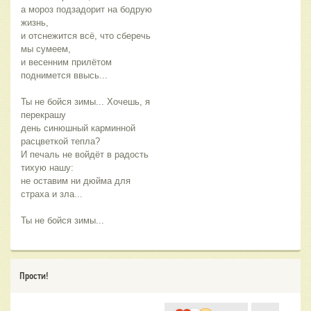
а мороз подзадорит на бодрую 
жизнь, 
и отснежится всё, что сберечь 
мы сумеем,
и весенним прилётом 
поднимется ввысь...
Ты не бойся зимы... Хочешь, я 
перекрашу
день синюшный карминной 
расцветкой тепла?
И печаль не войдёт в радость 
тихую нашу:
не оставим ни дюйма для 
страха и зла...
Ты не бойся зимы...
Прости!