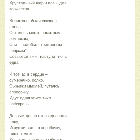
Хрустальный шар и всё – для 
торжества.
Возможно, были сказаны 
слова...
Осталось место памятным 
ремаркам, –
Они – подобье стриженным 
пояркам*,
Совьются вмиг, наступит ночь 
едва.
И тотчас в сердце – 
сумеречно, колко,
Обрывки мыслей, путаясь 
спросонку,
Идут сдвигаться тихо 
набекрень...
Давным-давно отпраздновали 
ёлку,
Игрушки все – в коробочку, 
лишь только
Хрустальный шар разбился в 