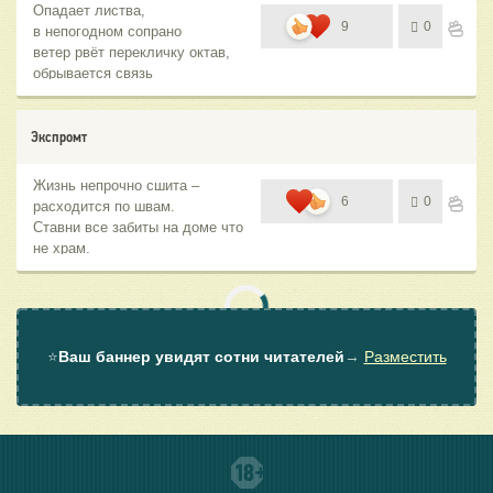
Опадает листва,
9
0
в непогодном сопрано
ветер рвёт перекличку октав,
обрывается связь
Экспромт
Жизнь непрочно сшита –
6
0
расходится по швам.
Ставни все забиты на доме что
не храм.
Душа зацепилась за веточку
мая.
Наша встреча сорвётся с
орбиты лишь Там.
⭐
Ваш баннер увидят сотни читателей
→
Разместить