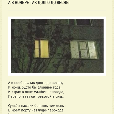
А В НОЯБРЕ ТАК ДОЛГО ДО ВЕСНЫ
А в ноябре... так долго до весны,
И ночи, будто бы длиннее года,
И страх в окне малю́ет непогода,
Переползает он тревогой в сны...
Судьбы намёки больше, чем ясны:
В моём порту нет чудо-парохода,