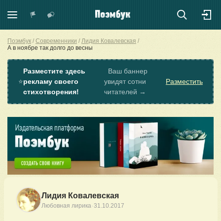
Поэмбук
Современники
Лидия Ковалевская
А в ноябре так долго до весны
Разместите здесь
Ваш баннер
⭐
рекламу своего
увидят сотни
Разместить
стихотворения!
читателей →
Лидия Ковалевская
·
Любовная лирика
31.10.2017