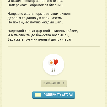
И выход – вектор за́пертого входа,
Наперехват – обрывок от блесны... 
Напрасно ждать поры цветущих вишен: 
Деревья те давно уж пали наземь,
Но почему-то помню каждый шаг...
Надеждой светит дар твой – камень пра́зем,
И в мыслях ты до божества возвышен,
Беда же в том – ни верный друг, ни враг. 
27
В ИЗБРАННОЕ
1
ПОДДЕРЖАТЬ АВТОРА!