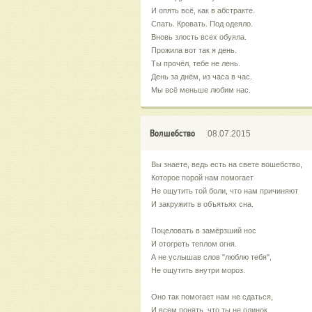
И опять всё, как в абстракте.
Спать. Кровать. Под одеяло.
Вновь злость всех обуяла.
Прожила вот так я день.
Ты прочёл, тебе не лень.
День за днём, из часа в час.
Мы всё меньше любим нас.
Волшебство
08.07.2015
Вы знаете, ведь есть на свете вошебство,
Которое порой нам помогает
Не ощутить той боли, что нам причиняют
И закружить в объятьях сна.
Поцеловать в замёрзший нос
И отогреть теплом огня.
А не услышав слов "люблю тебя",
Не ощутить внутри мороз.
Оно так помогает нам не сдаться,
И всем понять, что ты не одинок,