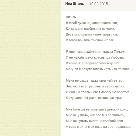
Мой Штиль
10.08.2015
Штиль
В моей душе недавно поселился,
Когда меня разбили на осколки.
Весь мир благой навек закрылся,
В глаза вонзили тысячи иголок.
Я спрятана надёжно от мадам Печали,
И не найдёт меня красавица Любовь.
В какие ж я запропастилась дали?
Могу ли я почувстовать хоть что-то вновь?
Меня не сыщет даже сильный ветер,
Заклею я все трещины в своих цепях.
И солнца тёплый свет дорогу не осветит,
Когда асфальт рассыпется, как прах.
Мне больше не услышать детский крик,
Мне не узнать, как все мы появились,
Мне не купить билет на крайний бриг.
А ведь мечты мои едва на свет родились.