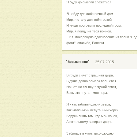
Я буду до смерти сражаться.
Я найду для себя вечный дом.
Мир, я стану для тебя грозой.
И лишь прогремит последний гром,
Мир, я пойду на тебя войной.
P.s. почерпнула вдохновение из песни "П
флот"; спасибо, Ренегат.
*Безымянное*
25.07.2015
В груди сияет страшная дыра,
В душе давно померк весь свет.
Но нет, не слышу я чужой ответ,
Весь этот путь - моя нора.
Я - как забитый дикий зверь,
Как маленький испуганный хорёк.
Берусь лишь там, где мой конёк,
А остальному запираю дверь.
Забилась в угол, тихо ожидаю,