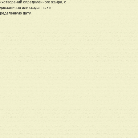
ихотворений определенного жанра, с
диозаписью или созданных в
ределенную дату.