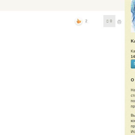
2
0
K
Ka
14
О
На
ст
по
пр
Вы
ко
пр
Ис