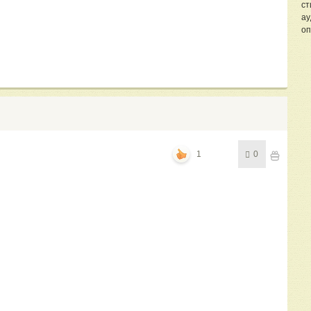
ст
ау
оп
1
0