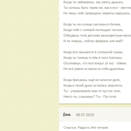
Когда ты забываешь, как уметь дышать,
Ты хочешь быть таким же, как и все - жесто
Но лишь тебе запрещено запреты нарушать.
Когда ты на солнце светишься белым,
Когда тебя с головой поглощает печаль,
Обводишь тело детским разноцветным мел
И не знаешь, сейчас февраль или май?
Когда всё окунается в сплошной туман,
Когда ты тонешь в нём и тихо плачешь,
Осознаёшь, что всё вокруг (и ты) - обман,
Но всё равно из жалости себя дурачишь.
Когда бросаешь ещё не начатое дело,
Когда в твоей душе осталась мерзлота,
Ты - управляемое кем-то пустое тело.
Никто ты, слышишь? Ты - Пустота!
День
08.07.2015
Счастье. Радость.Нет печали.