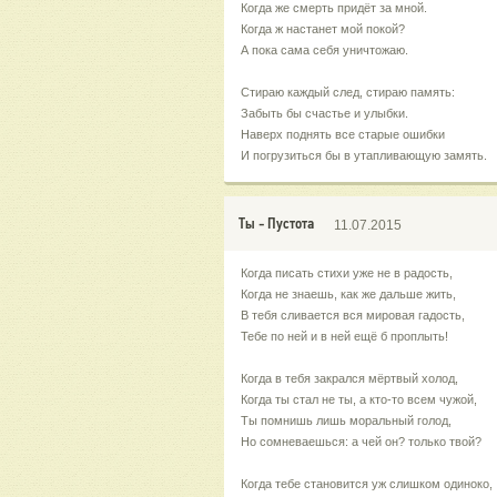
Когда же смерть придёт за мной.
Когда ж настанет мой покой?
А пока сама себя уничтожаю.
Стираю каждый след, стираю память:
Забыть бы счастье и улыбки.
Наверх поднять все старые ошибки
И погрузиться бы в утапливающую замять.
Ты - Пустота
11.07.2015
Когда писать стихи уже не в радость,
Когда не знаешь, как же дальше жить,
В тебя сливается вся мировая гадость,
Тебе по ней и в ней ещё б проплыть!
Когда в тебя закрался мёртвый холод,
Когда ты стал не ты, а кто-то всем чужой,
Ты помнишь лишь моральный голод,
Но сомневаешься: а чей он? только твой?
Когда тебе становится уж слишком одиноко,