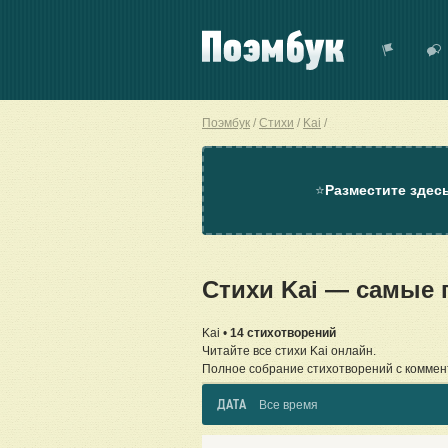
Поэмбук
Стихи
Kai
⭐
Разместите здес
Стихи Kai — самые
Kai •
14 стихотворений
Читайте все стихи Kai онлайн.
Полное собрание стихотворений с коммен
ДАТА
Все время