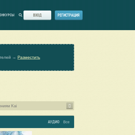
ВХОД
РЕГИСТРАЦИЯ
ОНКУРСЫ
ателей →
Разместить
АУДИО
Все