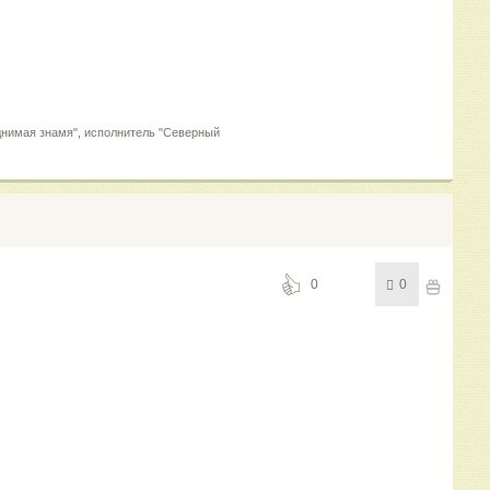
однимая знамя", исполнитель "Северный
0
0