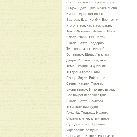
Сон. Проснулась. Дым от гари.
Выдох. Вдох. Проснулась снова.
Ничего здесь нет иного.
Завтрак. Душ. Нетбук. Вконтакте.
И опять всё, как в абстракте.
Тушь. Футболка. Джинсы. Мрак.
Плеер. Звуки. Всё не так.
Школа. Вахта. Гардероб.
Тут толпа, а ты - микроб.
Вот звонок. Шаги. И в класс.
Дверь. Учитель. Всё, атас.
Тема. Термин. И дневник.
Ты давно погас и сник.
Плеер. Звуки. Всё не так.
Стены. Часики. Тик-так.
Вновь звонок. И так шесть раз.
Всё вокруг исполно страз.
Школа. Вахта. Номерок.
Ты извлёк один урок.
Гололёд. Подъезд. И дверь.
Словно клетка, а ты - зверь.
Суп. Домашка. Черновик.
Укрепление воздвиг.
Снова душ. Нетбук. Вконтакте.