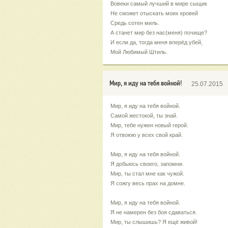
Вовеки самый лучший в мире сыщик
Не сможет отыскать моих кровей
Средь сотен миль.
А станет мир без нас(меня) почище?
И если да, тогда меня вперёд убей,
Мой Любимый Штиль.
Мир, я иду на тебя войной!
25.07.2015
Мир, я иду на тебя войной.
Самой жестокой, ты знай.
Мир, тебе нужен новый герой.
Я отвоюю у всех свой край.
Мир, я иду на тебя войной.
Я добьюсь своего, запомни.
Мир, ты стал мне как чужой.
Я сожгу весь прах на домне.
Мир, я иду на тебя войной.
Я не намерен без боя сдаваться.
Мир, ты слышишь? Я ещё живой!