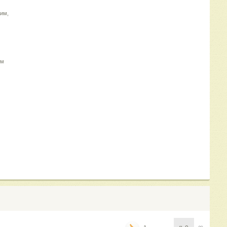
ким,
ом