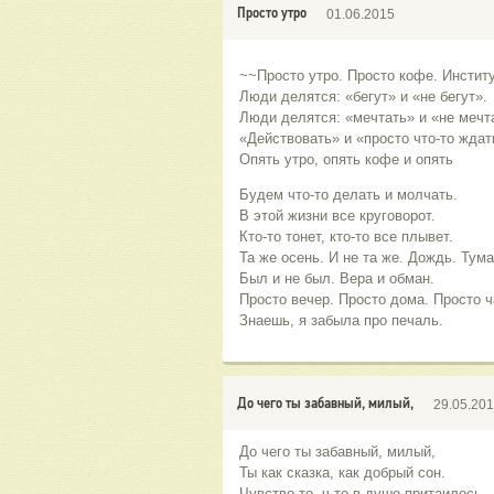
Просто утро
01.06.2015
~~Просто утро. Просто кофе. Институ
Люди делятся: «бегут» и «не бегут».
Люди делятся: «мечтать» и «не мечт
«Действовать» и «просто что-то ждат
Опять утро, опять кофе и опять
Будем что-то делать и молчать.
В этой жизни все круговорот.
Кто-то тонет, кто-то все плывет.
Та же осень. И не та же. Дождь. Тума
Был и не был. Вера и обман.
Просто вечер. Просто дома. Просто ч
Знаешь, я забыла про печаль.
До чего ты забавный, милый,
29.05.20
До чего ты забавный, милый,
Ты как сказка, как добрый сон.
Чувство то, ч то в душе притаилось,