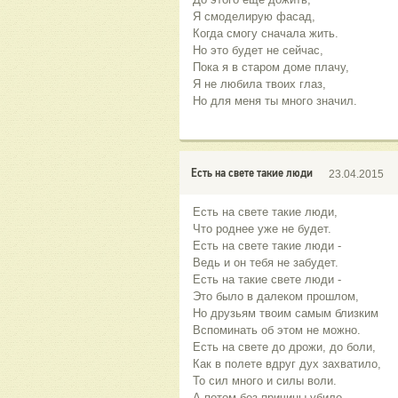
Я смоделирую фасад,
Когда смогу сначала жить.
Но это будет не сейчас,
Пока я в старом доме плачу,
Я не любила твоих глаз,
Но для меня ты много значил.
Есть на свете такие люди
23.04.2015
Есть на свете такие люди,
Что роднее уже не будет.
Есть на свете такие люди -
Ведь и он тебя не забудет.
Есть на такие свете люди -
Это было в далеком прошлом,
Но друзьям твоим самым близким
Вспоминать об этом не можно.
Есть на свете до дрожи, до боли,
Как в полете вдруг дух захватило,
То сил много и силы воли.
А потом без причины убило.