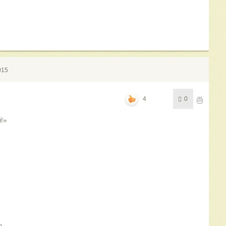
015
4
0
й!»
я