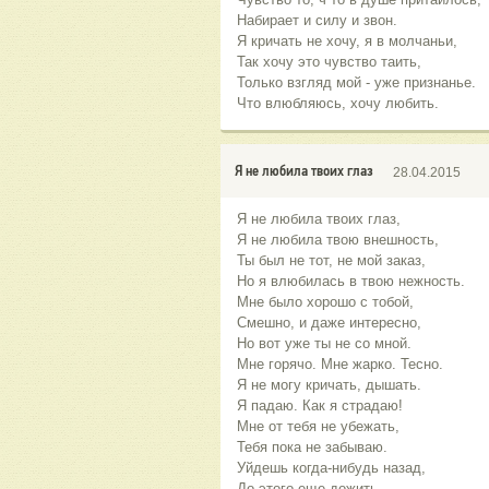
Набирает и силу и звон.
Я кричать не хочу, я в молчаньи,
Так хочу это чувство таить,
Только взгляд мой - уже признанье.
Что влюбляюсь, хочу любить.
Я не любила твоих глаз
28.04.2015
Я не любила твоих глаз,
Я не любила твою внешность,
Ты был не тот, не мой заказ,
Но я влюбилась в твою нежность.
Мне было хорошо с тобой,
Смешно, и даже интересно,
Но вот уже ты не со мной.
Мне горячо. Мне жарко. Тесно.
Я не могу кричать, дышать.
Я падаю. Как я страдаю!
Мне от тебя не убежать,
Тебя пока не забываю.
Уйдешь когда-нибудь назад,
До этого еще дожить,