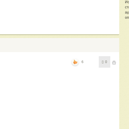
Ис
ст
ау
оп
6
0