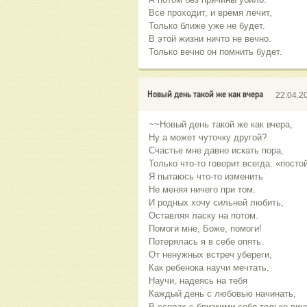
Все проходит, и время лечит,
Только ближе уже не будет.
В этой жизни ничто не вечно.
Только вечно он помнить будет.
Новый день такой же как вчера
22.04.2
~~Новый день такой же как вчера,
Ну а может чуточку другой?
Счастье мне давно искать пора,
Только что-то говорит всегда: «посто
Я пытаюсь что-то изменить
Не меняя ничего при том.
И родных хочу сильней любить,
Оставляя ласку на потом.
Помоги мне, Боже, помоги!
Потерялась я в себе опять.
От ненужных встреч убереги,
Как ребенока научи мечтать.
Научи, надеясь на тебя
Каждый день с любовью начинать,
В ссорах с близкими себя только вин