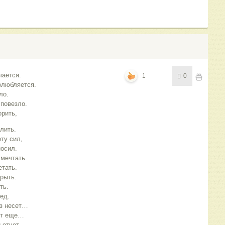
чается.
1
0
влюбляется.
ло.
 повезло.
орить,
лить.
ету сил,
носил.
 мечтать.
етать.
крыть.
ть.
ед.
из несет…
вот еще…
 отчет.