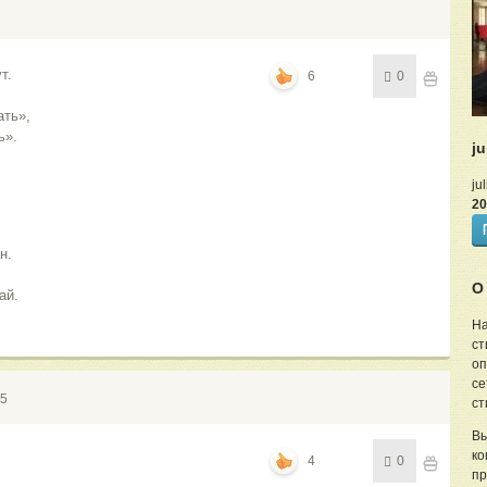
т.
6
0
ать»,
ь».
ju
ju
20
н.
О 
ай.
На
ст
оп
се
15
ст
Вы
ко
4
0
пр