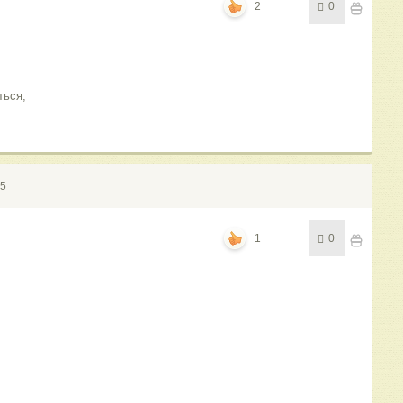
2
0
ться,
15
1
0