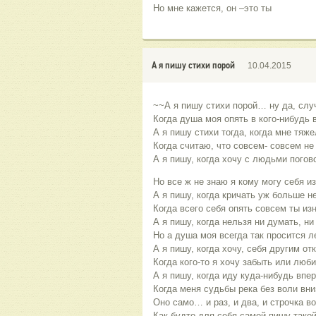
Но мне кажется, он –это ты
А я пишу стихи порой
10.04.2015
~~А я пишу стихи порой… ну да, слу
Когда душа моя опять в кого-нибудь 
А я пишу стихи тогда, когда мне тяже
Когда считаю, что совсем- совсем не
А я пишу, когда хочу с людьми погов
Но все ж не знаю я кому могу себя из
А я пишу, когда кричать уж больше н
Когда всего себя опять совсем ты из
А я пишу, когда нельзя ни думать, ни
Но а душа моя всегда так просится л
А я пишу, когда хочу, себя другим от
Когда кого-то я хочу забыть или люби
А я пишу, когда иду куда-нибудь впер
Когда меня судьбы река без воли вн
Оно само… и раз, и два, и строчка 
Как-будто для себя самой пишу такой