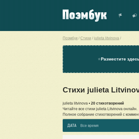
Поэмбук
Стихи
julieta litvinova
⭐
Разместите здес
Стихи julieta Litvi
julieta litvinova •
20 стихотворений
Читайте все стихи julieta Litvinova онлайн.
Полное собрание стихотворений с коммен
ДАТА
Все время