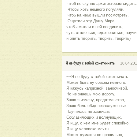
чтоб не скучно архитекторам сидеть.
Чтобы хоть немного погуляли,
чтоб на небо вышли посмотреть.
Ощутили эту Душу Мира,
чтобы мысли с ней соединить,
чуть отвлечься, вдохновиться, научи
и опять творить, творить, творить)
Я не буду с тобой кокетничать
10.04.20
~~Я не буду с тобой кокетничать…
Может быть ну совсем немного.
Я кажусь капризной, заносчивой,
Но не знаешь мою дорогу.
Знаю я измену, предательство,
Знаю боль обид незаслуженных.
Научилась не замечать
Соблазняющих и волнующих.
Я ищу, с кем мне будет спокойно.
Я ищу человека мечты.
Может думаю я не правильно,