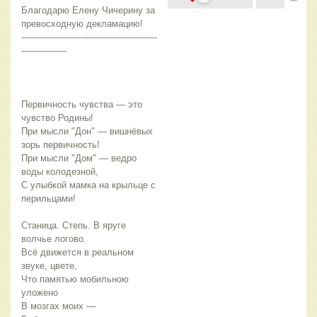
Благодарю Елену Чичерину за 
превосходную декламацию!
------------------------------------------------
----------------
Первичность чувства — это 
чувство Родины!
При мысли "Дон" — вишнёвых 
зорь первичность!
При мысли "Дом" — ведро 
воды колодезной,
С улыбкой мамка на крыльце с 
перильцами!
Станица. Степь. В яруге 
волчье логово.
Всё движется в реальном  
звуке, цвете,
Что памятью мобильною  
уложено
В мозгах моих —