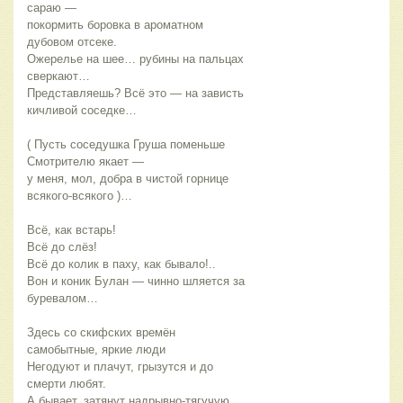
сараю —                    
покормить боровка в ароматном 
дубовом отсеке. 
Ожерелье на шее… рубины на пальцах 
сверкают…               
Представляешь? Всё это — на зависть 
кичливой соседке… 
( Пусть соседушка Груша поменьше 
Смотрителю якает —   
у меня, мол, добра в чистой горнице 
всякого-всякого )…
Всё, как встарь!
Всё до слёз!
Всё до колик в паху, как бывало!..
Вон и коник Булан — чинно шляется за 
буревалом…  
Здесь со скифских времён  
самобытные, яркие люди
Негодуют и плачут, грызутся и до 
смерти любят.
А бывает, затянут надрывно-тягучую 