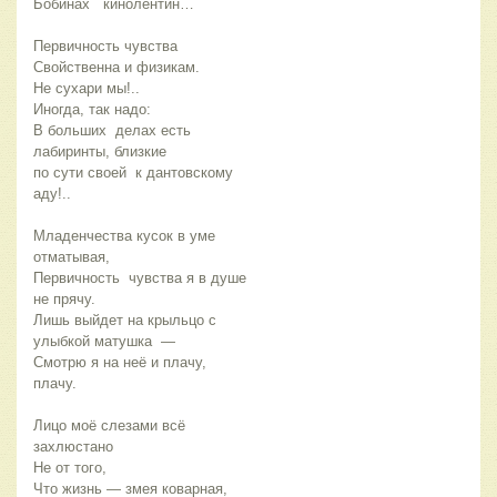
Бобинах   кинолентин…
Первичность чувства
Свойственна и физикам.
Не сухари мы!..  
Иногда, так надо:
В больших  делах есть 
лабиринты, близкие
по сути своей  к дантовскому 
аду!..
Младенчества кусок в уме 
отматывая,
Первичность  чувства я в душе  
не прячу.
Лишь выйдет на крыльцо с 
улыбкой матушка  — 
Смотрю я на неё и плачу, 
плачу.
Лицо моё слезами всё 
захлюстано
Не от того,
Что жизнь — змея коварная,