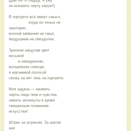
(Дай бог и сердцу, и уму
не исказить черту какую!)
В портрете всё имеет смысл, 
                 когда он тенью не 
зашторен,
волной забвения не смыт,
бездушием не обездолен.
Зрачком нащупав цвет 
восьмой
        в невиданном, 
волшебном спектре,
я магниевой полосой 
свожу на нет тень на портрете.
Моя задача — оживить 
черты лица твои и чувства,
зажечь молекулы в крови
священным пламенем 
искусства!
Штрих за штрихом. За шагом 
шаг. 