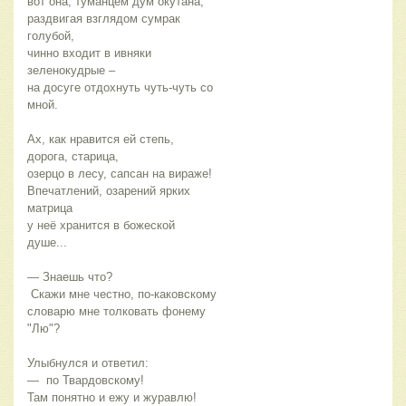
вот она, туманцем дум окутана,
раздвигая взглядом сумрак 
голубой,
чинно входит в ивняки 
зеленокудрые –
на досуге отдохнуть чуть-чуть со 
мной.
Ах, как нравится ей степь, 
дорога, старица,
озерцо в лесу, сапсан на вираже!
Впечатлений, озарений ярких 
матрица
у неё хранится в божеской 
душе...
— Знаешь что? 
 Скажи мне честно, по-каковскому
словарю мне толковать фонему 
"Лю"?
Улыбнулся и ответил:
—  по Твардовскому!
Там понятно и ежу и журавлю!