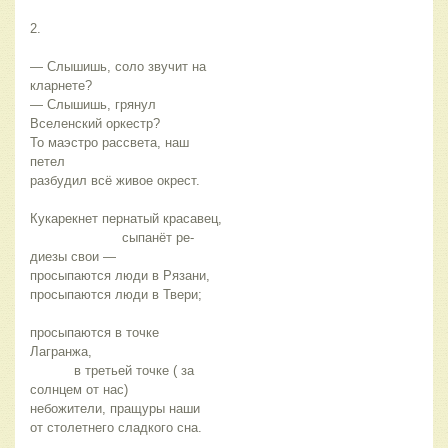
2. 
— Слышишь, соло звучит на 
кларнете? 
— Слышишь, грянул 
Вселенский оркестр?  
То маэстро рассвета, наш 
петел 
разбудил всё живое окрест. 
Кукарекнет пернатый красавец,  
                       сыпанёт ре-
диезы свои —  
просыпаются люди в Рязани, 
просыпаются люди в Твери; 
просыпаются в точке 
Лагранжа, 
           в третьей точке ( за 
солнцем от нас) 
небожители, пращуры наши 
от столетнего сладкого сна. 