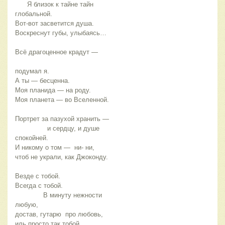
      Я близок к тайне тайн 
глобальной.
Вот-вот засветится душа.
Воскреснут губы, улыбаясь…
Всё драгоценное крадут —
подумал я.
А ты — бесценна.
Моя планида — на роду.
Моя планета — во Вселенной.
Портрет за пазухой хранить — 
                и сердцу, и душе 
спокойней.
И никому о том —  ни- ни,
чтоб не украли, как Джоконду.
Везде с тобой.
Всегда с тобой.
              В минуту нежности 
любую,
достав, гутарю  про любовь,
иль просто так тобой 