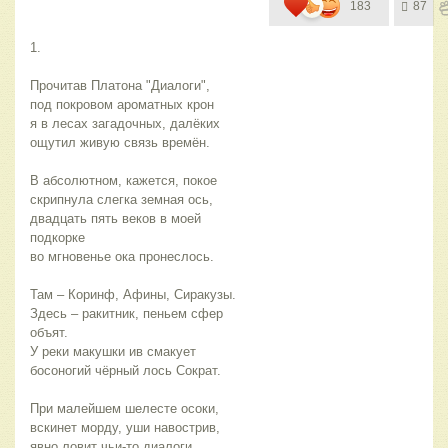
183
87
1.
Прочитав Платона "Диалоги",
под покровом ароматных крон
я в лесах загадочных, далёких 
ощутил живую связь времён.
В абсолютном, кажется, покое  
скрипнула слегка земная ось,
двадцать пять веков в моей 
подкорке
во мгновенье ока пронеслось.
Там – Коринф, Афины, Сиракузы. 
Здесь – ракитник, пеньем сфер 
объят.
У реки макушки ив смакует 
босоногий чёрный лось Сократ.
При малейшем шелесте осоки, 
вскинет морду, уши навострив,
явно ловит чьи-то диалоги 