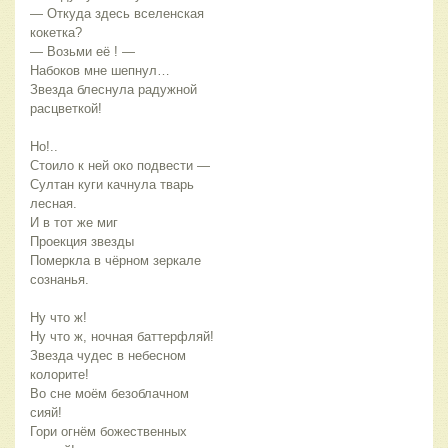
— Откуда здесь вселенская 
кокетка?
— Возьми её ! — 
Набоков мне шепнул…
Звезда блеснула радужной 
расцветкой!
Но!..
Стоило к ней око подвести —
Султан куги качнула тварь 
лесная.
И в тот же миг 
Проекция звезды
Померкла в чёрном зеркале 
сознанья.
Ну что ж! 
Ну что ж, ночная баттерфляй!
Звезда чудес в небесном 
колорите!
Во сне моём безоблачном 
сияй!
Гори огнём божественных 