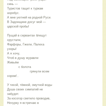
синь —
Туристов тащит к туркам 
аэробус.
А мне уютней на родной Руси.
В Задонщине досуг мой — 
царской пробы!
Пущай в сервантах блещут 
хрустали,
Фарфоры, Гжели, Палеха 
узоры!
А я хочу,
Чтоб в душу журавли
Живьём 
            с болота 
                        грянули всем 
хором!..
У тихой, тёмной, омутной воды 
Душа своих симпатий не 
забудет.
За косогор светило проводив,
Ночурку я встречаю в 