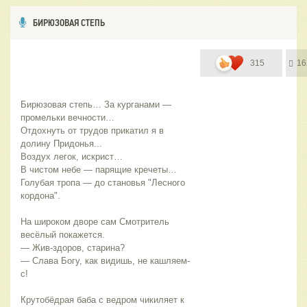
БИРЮЗОВАЯ СТЕПЬ
315
16
Бирюзовая степь… За курганами — 
промельки вечности…
Отдохнуть от трудов прикатил я в 
долину Придонья...
Воздух легок, искрист… 
В чистом небе — парящие кречеты…
Голубая тропа — до становья "Лесного 
кордона".
На широком дворе сам Смотритель 
весёлый покажется.                             
— Жив-здоров, старина?
— Слава Богу, как видишь, не кашляем-
с!                              
Крутобёдрая баба с ведром чикиляет к 