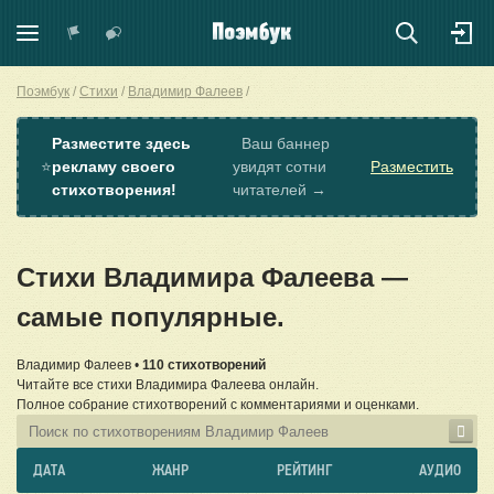
Поэмбук
Стихи
Владимир Фалеев
Разместите здесь
Ваш баннер
⭐
рекламу своего
увидят сотни
Разместить
стихотворения!
читателей →
Стихи Владимира Фалеева —
самые популярные.
Владимир Фалеев •
110 стихотворений
Читайте все стихи Владимира Фалеева онлайн.
Полное собрание стихотворений с комментариями и оценками.
ДАТА
ЖАНР
РЕЙТИНГ
АУДИО