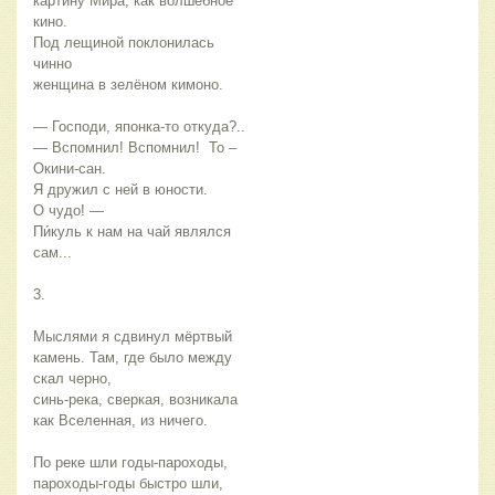
картину Мира, как волшебное 
кино. 
Под лещиной поклонилась 
чинно 
женщина в зелёном кимоно.  
— Господи, японка-то откуда?..  
— Вспомнил! Вспомнил!  То – 
Окини-сан. 
Я дружил с ней в юности. 
О чудо! —
Пи́куль к нам на чай являлся 
сам... 
3. 
Мыслями я сдвинул мёртвый 
камень. Там, где было между 
скал черно, 
синь-река, сверкая, возникала
как Вселенная, из ничего. 
По реке шли годы-пароходы, 
пароходы-годы быстро шли,