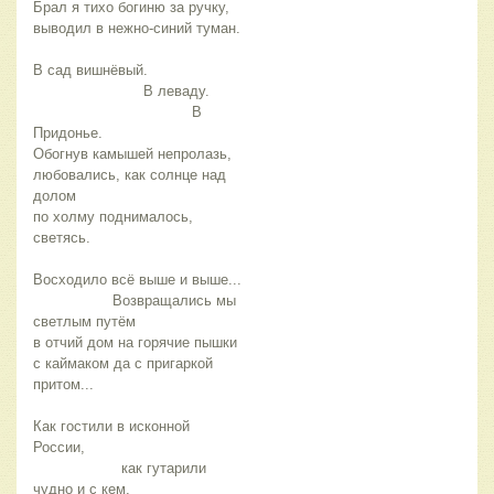
Брал я тихо богиню за ручку, 
выводил в нежно-синий туман. 
В сад вишнёвый.  
                         В леваду.  
                                    В 
Придонье. 
Обогнув камышей непролазь, 
любовались, как солнце над 
долом 
по холму поднималось, 
светясь. 
Восходило всё выше и выше... 
                  Возвращались мы 
светлым путём 
в отчий дом на горячие пышки 
с каймаком да с пригаркой 
притом... 
Как гостили в исконной  
России, 
                    как гутарили 
чудно и с кем, 