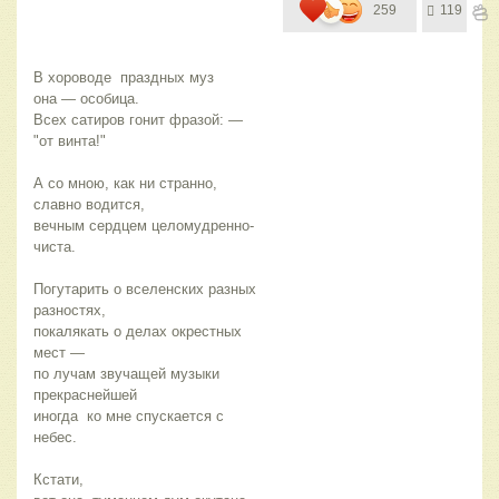
259
119
В хороводе  праздных муз 
она — особица.
Всех сатиров гонит фразой: — 
"от винта!"
А со мною, как ни странно, 
славно водится,
вечным сердцем целомудренно-
чиста.
Погутарить о вселенских разных 
разностях,
покалякать о делах окрестных  
мест —
по лучам звучащей музыки  
прекраснейшей
иногда  ко мне спускается с 
небес.
Кстати,