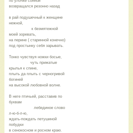
по улочке сонной 
возвращался резонно назад 
в рай подушечный к женщине 
нежной, 
                   к безмятежной 
моей зоревать, 
на перине ( старинной конечно) 
под простынку себя зарывать. 
Тонко чувствуя ножки босые, 
                  чуть прижатые 
крылья к спине, 
плыть да плыть с черногривой 
богиней  
на высокой любовной волне. 
В неге птичьей, расставив по 
буквам 
                     лебединое слово 
л-ю-б-л-ю, 
ждать-пождать петушиной 
побудки  
в сенокосном и росном краю. 