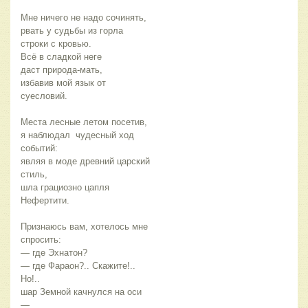
Мне ничего не надо сочинять,
рвать у судьбы из горла 
строки с кровью.
Всё в сладкой неге
даст природа-мать,
избавив мой язык от 
суесловий.
Места лесные летом посетив, 
я наблюдал  чудесный ход 
событий:
являя в моде древний царский 
стиль,
шла грациозно цапля  
Нефертити.
Признаюсь вам, хотелось мне 
спросить:
— где Эхнатон?
— где Фараон?.. Скажите!..
Но!..
шар Земной качнулся на оси 
—