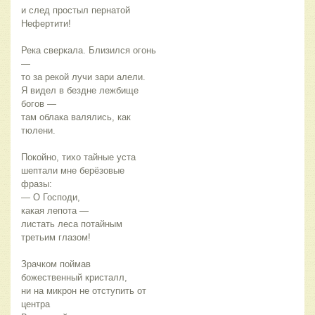
и след простыл пернатой 
Нефертити! 
Река сверкала. Близился огонь 
—
то за рекой лучи зари алели.
Я видел в бездне лежбище 
богов —
там облака валялись, как 
тюлени.
Покойно, тихо тайные уста
шептали мне берёзовые 
фразы:
— О Господи, 
какая лепота —
листать леса потайным 
третьим глазом!
Зрачком поймав 
божественный кристалл,
ни на микрон не отступить от 
центра