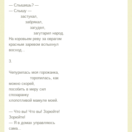
— Слышишь? — 
— Слышу — 
          застукал,  
              забрякал, 
                  загудел,  
                     загутарил народ. 
На коровьем реву за оврагом 
красным заревом вспыхнул 
восход... 
3. 
Чепурилась моя горожанка, 
                  торопилась, как 
можно скорей, 
пособить в меру сил 
спозаранку 
хлопотливой мамуле моей. 
— Что вы! Что вы! Зорюйте! 
Зорюйте! 
— Я в домах управляюсь 
сама... 