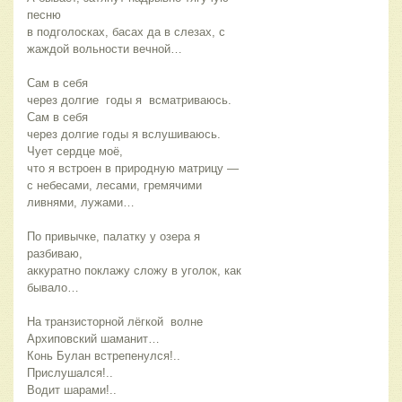
песню
в подголосках, басах да в слезах, с 
жаждой вольности вечной…
Сам в себя
через долгие  годы я  всматриваюсь.
Сам в себя 
через долгие годы я вслушиваюсь.
Чует сердце моё, 
что я встроен в природную матрицу —                                             
с небесами, лесами, гремячими 
ливнями, лужами…  
По привычке, палатку у озера я 
разбиваю,                                    
аккуратно поклажу сложу в уголок, как 
бывало…             
На транзисторной лёгкой  волне 
Архиповский шаманит…
Конь Булан встрепенулся!.. 
Прислушался!.. 
Водит шарами!..