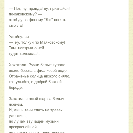
— Нет, ну, правда! ну, признайся! 
по-каковскому? —
чтоб душа фонему "Лю" понять 
смогла!
Улыбнулся:
—  ну, толкуй по Маяковскому! 
Там  навзрыд о ней
гудят колокола!..
Хохотала. Ручки белые купала
возле берега в фиалковой воде.
Отраженье солнца низкого сияло,
как улыбка, в доброй божьей 
бороде.
Закатился алый шар за белым 
ясенем.
И, лишь тени спать на травах 
улеглись,
по лучам звучащей музыки 
прекраснейшей
поднялась она в таинственную 