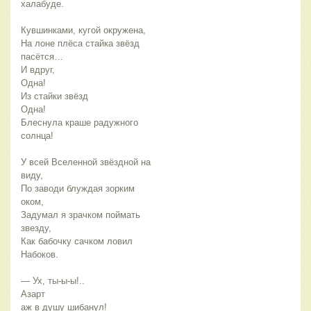
халабуде.
Кувшинками, кугой окружена,
На лоне плёса стайка звёзд 
пасётся…
И вдруг, 
Одна! 
Из стайки звёзд 
Одна!
Блеснула краше радужного 
солнца!
У всей Вселенной звёздной на 
виду,
По заводи блуждая зорким 
оком,
Задумал я зрачком поймать 
звезду,
Как бабочку сачком ловил 
Набоков.
— Ух, ты-ы-ы!.. 
Азарт 
аж в душу шибанул!