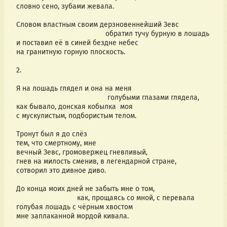
словно сено, зубами жевала.
Словом властным своим дерзновеннейший Зевс
                                            обратил тучу бурную в лошадь
и поставил её в синей бездне небес 
на гранитную горную плоскость.
2.
Я на лошадь глядел и она на меня
                                             голубыми глазами глядела,
как бывало, донская кобылка  моя
с мускулистым, подбористым телом. 
Тронут был я до слёз 
тем, что смертному, мне
вечный Зевс, громовержец гневливый,
гнев на милость сменив, в легендарной стране,
сотворил это дивное диво.
До конца моих дней не забыть мне о том,  
                              как, прощаясь со мной, с перевала
голубая лошадь с чёрным хвостом
мне заплаканной мордой кивала.