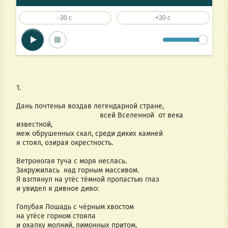
-30 c
+30 c
1.
Дань почтенья воздав легендарной стране, 
                                         всей Вселенной  от века 
известной, 
меж обрушенных скал, среди диких камней 
я стоял, озирая окрестность.
Ветроногая туча с моря неслась.
Закружилась  над горным массивом.
Я взглянул на утёс тёмной пропастью глаз
и увидел я дивное диво:
Голубая Лошадь с чёрным хвостом 
на утёсе горном стояла                                                  
и охапку молний, лимонных притом,