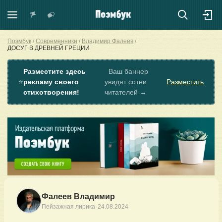
Поэмбук
Современники
Владимир Фалеев
ДОСУГ В ДРЕВНЕЙ ГРЕЦИИ
Разместите здесь
Ваш баннер
⭐
рекламу своего
увидят сотни
Разместить
стихотворения!
читателей →
Фалеев Владимир
·
Пейзажная лирика
24.08.2024