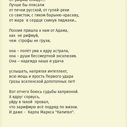
Лучше бы плясали
от печки русской, от гуляй-реки
со свистом, с гиком барыню-красаву, 
от жара  в сердце скинув пиджаки...
Поэзия пришла к нам от Адама,
как  не рифмуй,  
чем  строфы не грузи,
она – полёт ума к ядру астрала,
она – души бессмертной эксклюзив.
Она – надежда наша и удача
услышать, напрягая интеллект,
всю мощь и ярость Первого удара
грозы вселенской допотопных лет!
Вот отчего боюсь судьбы капризной.
А вдруг сорвусь,
уйду в такой  провал,
что зарифмую всё подряд по жизни.
И даже -  Карла Маркса "Капитал".