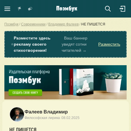
Поэмбук
Современники
Владимир Фалеев
НЕ ПИШЕТСЯ
Разместите здесь
Ваш баннер
⭐
рекламу своего
увидят сотни
Разместить
стихотворения!
читателей →
Фалеев Владимир
·
Философская лирика
08.02.2025
НЕ ПИШЕТСЯ