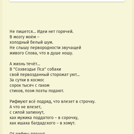
Не пишется… Идеи нет горячей.
В мозгу моём –
холодный белый шум.
Не слышу первородности звучащей
живого Слова, что в душе ношу.
А жизнь течёт…  
В "Созвездье Пса" собаки
свой первозданный сторожат уют...
За сутки в космос
сорок тысяч с гаком
стихов, поэм поэты подают.
Рифмуют всё подряд, что влезет в строчку.
А что не влезет, 
с силой запихнут,
как мужика поддатого – в сорочку,
как ишака багдадского – в хомут.
От рифмы пляшут…