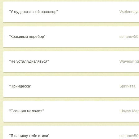
"У мудрости свой разговор"
Vselennaya-
"Красивый перебор"
suhanov50
"Не устал удивляться"
Waveswing
"Принцесса"
Бригитта
"Осенняя мелодия"
Шадуя Ма
"Я напишу тебе стихи"
suhanov50