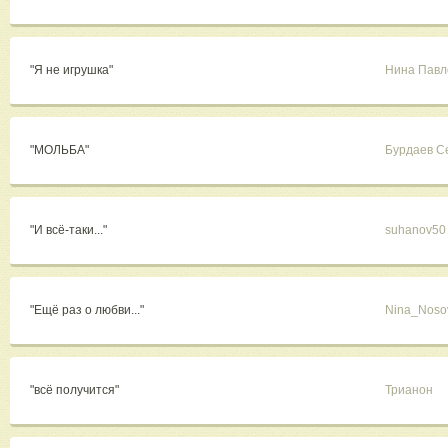
"Я не игрушка"
Нина Павл
"МОЛЬБА"
Бурдаев С
"И всё-таки..."
suhanov50
"Ещё раз о любви..."
Nina_Noso
"всё получится"
Трианон