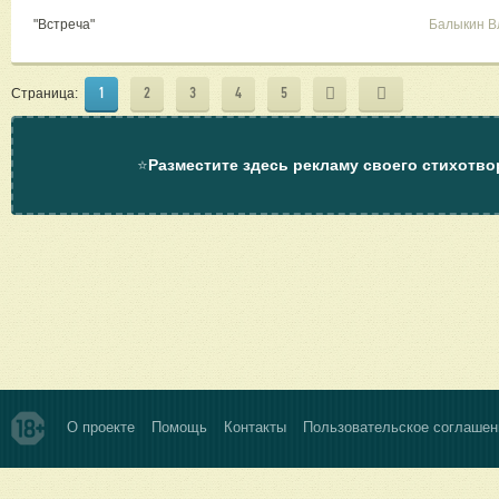
"Встреча"
Балыкин В
1
2
3
4
5
Страница:
⭐
Разместите здесь рекламу своего стихотво
О проекте
Помощь
Контакты
Пользовательское соглашен