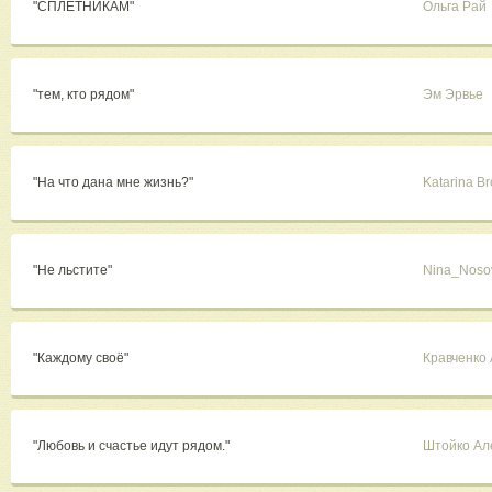
"СПЛЕТНИКАМ"
Ольга Рай
"тем, кто рядом"
Эм Эрвье
"На что дана мне жизнь?"
Katarina B
"Не льстите"
Nina_Noso
"Каждому своё"
Кравченко
"Любовь и счастье идут рядом."
Штойко Ал