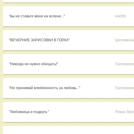
"вы не ставьте меня на колени..."
svet56
"ВЕЧЕРНИЕ ЗАРИСОВКИ В ГОРАХ"
Шеломенце
"Никогда не нужно обещать!"
Грегоржев
"Не принимай влюбленность за любовь..."
Грегоржев
"Любовница и подруга."
Роман Вик