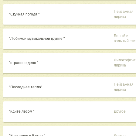
Пейзажная
"Скучная погода "
лирика
Белый и
"Любимой музыкальной группе "
вольный сти
Философска
"странное дело "
лирика
Пейзажная
"Последнее тепло"
лирика
"идите лесом "
Другое
"Крик души в 6 утра "
Другое