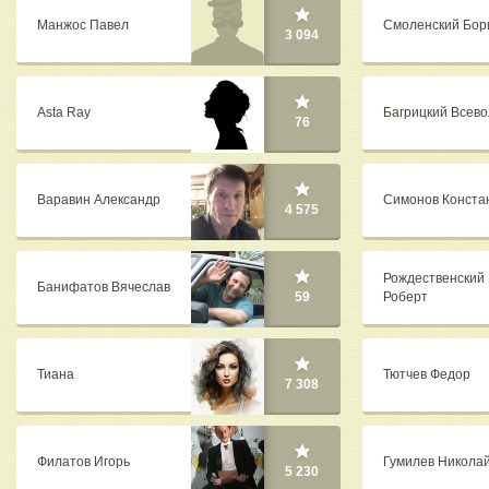
Манжос Павел
Смоленский Бор
3 094
Asta Ray
Багрицкий Всев
76
Варавин Александр
Симонов Конста
4 575
Рождественский
Банифатов Вячеслав
Роберт
59
Тиана
Тютчев Федор
7 308
Филатов Игорь
Гумилев Никола
5 230