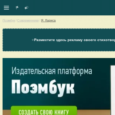
Поэмбук
/
Современники
/
Я. Лариса
⭐
Разместите здесь рекламу своего стихотво