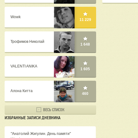
Wowk
11 229
Трофимов Николай
1 648
VALENTI ANIKA
1 605
Алона Китта
460
ВЕСЬ СПИСОК
ИЗБРАННЫЕ ЗАПИСИ ДНЕВНИКА
"Анатолий Жигулин. День памяти"