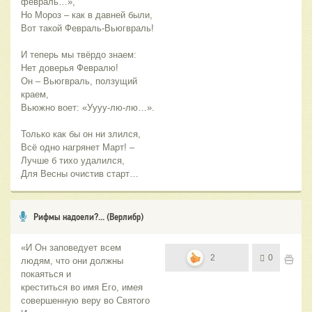
февраль…»,
Но Мороз – как в давней были,
Вот такой Февраль-Вьюгвраль!
И теперь мы твёрдо знаем:
Нет доверья Февралю!
Он – Вьюгвраль, ползущий
краем,
Вьюжно воет: «Уууу-лю-лю…».
Только как бы он ни злился,
Всё одно нагрянет Март! –
Лучше б тихо удалился,
Для Весны очистив старт…
Рифмы надоели?... (Верлибр)
«И Он заповедует всем
2
0
людям, что они должны
покаяться и
креститься во имя Его, имея
совершенную веру во Святого