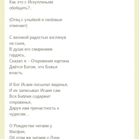
Как это с Искупленьем
обобщить?..
(Отец с улыбкой и любовью
отвечает)
С великой радостью взглянув
на сына,
В душе его смирением
гордясь,
Сказал я: - Откровения картина
Даётся Богом, это Божья
власть.
И Бог Исаие посылал виденья,
И их записывал Исаия сам.
Вся Библия содержит
откровенья,
Даруя нам причастность к
чудесам…
О Рождестве читаем у
Матфея,
Об этом же читаем у Луки.