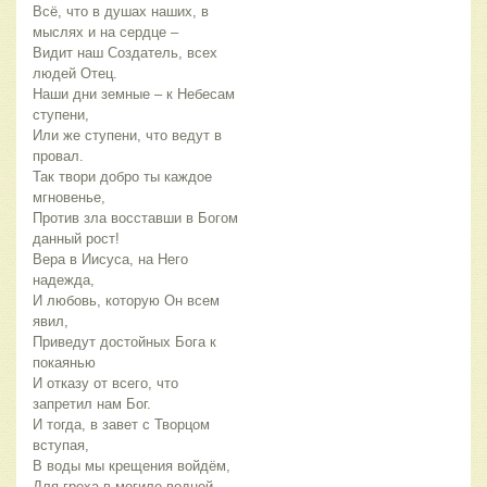
Всё, что в душах наших, в
мыслях и на сердце –
Видит наш Создатель, всех
людей Отец.
Наши дни земные – к Небесам
ступени,
Или же ступени, что ведут в
провал.
Так твори добро ты каждое
мгновенье,
Против зла восставши в Богом
данный рост!
Вера в Иисуса, на Него
надежда,
И любовь, которую Он всем
явил,
Приведут достойных Бога к
покаянью
И отказу от всего, что
запретил нам Бог.
И тогда, в завет с Творцом
вступая,
В воды мы крещения войдём,
Для греха в могиле водной