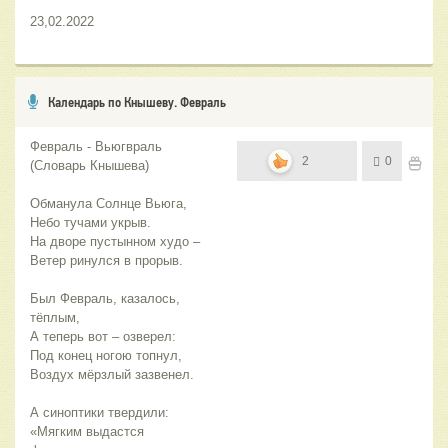
23,02.2022
Календарь по Кнышеву. Февраль
Февраль - Вьюгвраль
2
0
(Словарь Кнышева)
Обманула Солнце Вьюга,
Небо тучами укрыв.
На дворе пустынном худо –
Ветер ринулся в прорыв.
Был Февраль, казалось,
тёплым,
А теперь вот – озверел:
Под конец ногою топнул,
Воздух мёрзлый зазвенел.
А синоптики твердили:
«Мягким выдастся