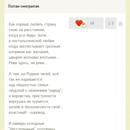
Поэтам-эмигрантам
10
2
Как хорошо любить страну 
свою на расстоянии,
когда все беды, боли - 
в ностальгической любви;
когда захлёстывают грозным 
штормом вас желания,
швыряя волнами впотьмах... 
Реви здесь, не реви...
А там, на Родине твоей, всё 
так же издеваются
над общностью семьи 
людской с названием "народ";
и воровства, преступности 
верхушка не чурается,
затеяв в бесконечности свой - 
властный! - хоровод...
И камеры холодные 
"бесстрашным" уготованы,