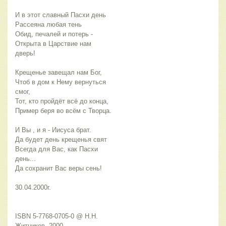
И в этот славный Пасхи день
Рассеяна любая тень
Обид, печалей и потерь -
Открыта в Царствие нам
дверь!
Крещенье завещал нам Бог,
Чтоб в дом к Нему вернуться
смог,
Тот, кто пройдёт всё до конца,
Пример беря во всём с Творца.
И Вы , и я - Иисуса брат.
Да будет день крещенья свят
Всегда для Вас, как Пасхи
день...
Да сохранит Вас веры сень!
30.04.2000г.
ISBN 5-7768-0705-0 @ Н.Н.
Житников, 2000