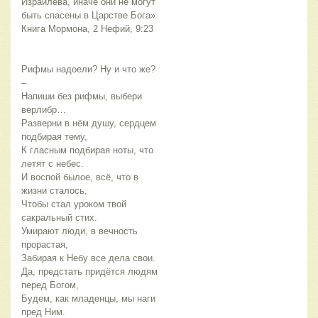
Израилева, иначе они не могут
быть спасены в Царстве Бога»
Книга Мормона, 2 Нефий, 9:23
Рифмы надоели? Ну и что же?
–
Напиши без рифмы, выбери
верлибр…
Разверни в нём душу, сердцем
подбирая тему,
К гласным подбирая ноты, что
летят с небес.
И воспой былое, всё, что в
жизни сталось,
Чтобы стал уроком твой
сакральный стих.
Умирают люди, в вечность
прорастая,
Забирая к Небу все дела свои.
Да, предстать придётся людям
перед Богом,
Будем, как младенцы, мы наги
пред Ним.