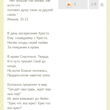
" Нет больше той любви, как
2
0
если кто
положит душу свою за друзей
своих."
Иоанна, 15:13
В день воскресения Христа
Ему, сошедшему с Креста,
Несём плоды своей любви
За очищение в крови.
В крови Спасителя, Творца,
Кто путь прошёл Свой до
конца,
На волю Божью положась,
Предвосхитив наветов грязь.
Колокола трезвонят в мир:
"Гря-дёт наш Царь, ждёт вер-
ных пир!"
Их звон взмывает до Небес:
"Хрис-тос вос-крес! Хрис-тос
вос-крес!"