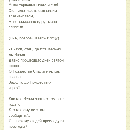
Ушло терпенья моего и сил!
Хвалился часто сын своим
всезнайством,
А тут смиренно вдруг меня
спросил:
(Сын, поворачиваясь к отцу)
- Скажи, отец, действительно
ль Исаия –
Давно прошедших дней святой
пророк –
О Рождестве Спасителя, как
знанье,
Задолго до Пришествия
изрёк?..
Как мог Исаия знать о том в те
годы?..
Кто мог ему об этом
сообщить?..
И… почему людей преследуют
невзгоды?