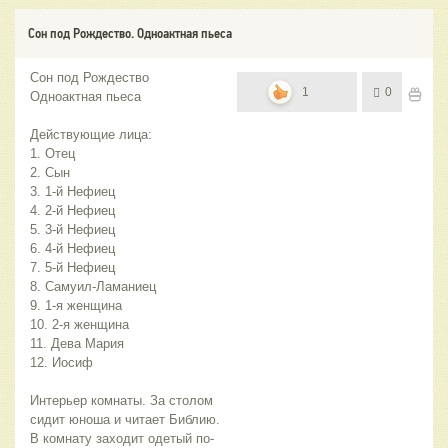
Сон под Рождество. Одноактная пьеса
Сон под Рождество
1
0
Одноактная пьеса
Действующие лица:
1. Отец
2. Сын
3. 1-й Нефиец
4. 2-й Нефиец
5. 3-й Нефиец
6. 4-й Нефиец
7. 5-й Нефиец
8. Самуил-Ламаниец
9. 1-я женщина
10. 2-я женщина
11. Дева Мария
12. Иосиф
Интерьер комнаты. За столом
сидит юноша и читает Библию.
В комнату заходит одетый по-