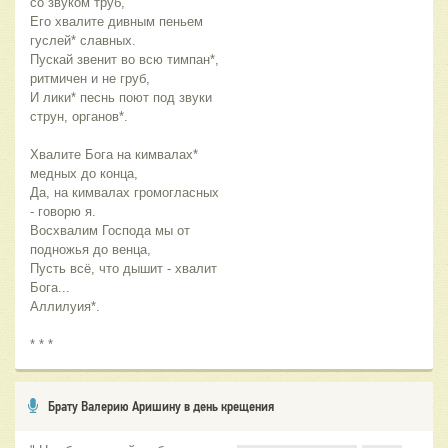
со звуком труб,
Его хвалите дивным пеньем
гуслей* славных.
Пускай звенит во всю тимпан*,
ритмичен и не груб,
И лики* песнь поют под звуки
струн, органов*.
Хвалите Бога на кимвалах*
медных до конца,
Да, на кимвалах громогласных
- говорю я.
Восхвалим Господа мы от
подножья до венца,
Пусть всё, что дышит - хвалит
Бога...
Аллилуия*.
* * *
Брату Валерию Аришину в день крещения