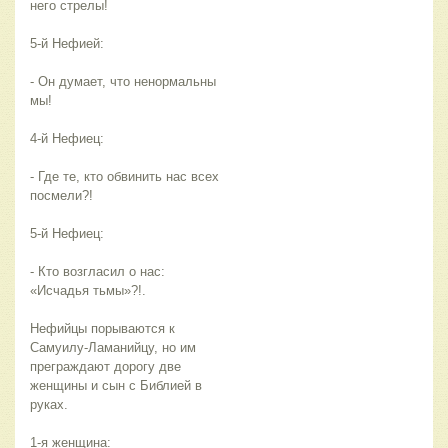
него стрелы!
5-й Нефией:
- Он думает, что ненормальны
мы!
4-й Нефиец:
- Где те, кто обвинить нас всех
посмели?!
5-й Нефиец:
- Кто возгласил о нас:
«Исчадья тьмы»?!.
Нефийцы порываются к
Самуилу-Ламанийцу, но им
преграждают дорогу две
женщины и сын с Библией в
руках.
1-я женщина: