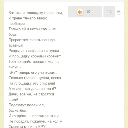
10
1
Закатали площадку в асфальт,
И траве тяжело вверх 
пробиться.
Только ей и бетон сам – не 
брат:
Прорастает сквозь панцирь 
травица!
Разрывает асфальт на куски
И площадку коржами корёжит.
Трёт «хозяйственник» молча 
виски –
КРУ* теперь его уничтожит:
Сколько гравия, щебня, песка
На площадку эту списали!
А иначе, как дача росла б? –
Дачи, всё же, не строятся 
сами!
Подождут волейбол, 
баскетбол,
И гандбол – невеликая птица.
Не посадят, пожалуй, на кол –
Сможем мы и от КРУ 