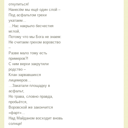
откупиться!
Нанесём мы ещё один слой –
Под асфальтом грехи 
укатаем…
…Нас накрыло бесчестия 
мглой,
Потому что мы Бога не знаем:
Не считаем грехом воровство 
–
Разве мало тому есть 
примеров?!
С ним верхи закрутили 
родство –
Клан зарвавшихся 
лицемеров… 
…Закатали площадку в 
асфальт,
Но трава, словно правда, 
пробьётся,
Воровской же закончится 
«фарт»… 
Над Майданом восходит вновь 
солнце!