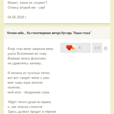
Может, тапок их согреет?..
Отнесу второй им - сам!
04.05.2018 г.
Ночное небо... На стихотворение автора Кустарь "Наши глаза"
5
3
Взор глаз моих закрыли веки, 
ушла Вселенная во тьму.
Внимаю мозга фонотеке,
не удивляясь ничему...
И пелена из тусклых пятен
вот-вот сведёт меня с ума -
мне тьмы язык вполне 
понятен,
мой мозг - бездонная сума.
Уйдёт тепло души во мраке,
о, как опасна слепота!
Здесь дьявол бродит в чёрном 