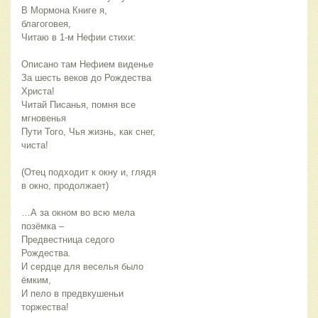
В Мормона Книге я,
благоговея,
Читаю в 1-м Нефии стихи:
Описано там Нефием виденье
За шесть веков до Рождества
Христа!
Читай Писанья, помня все
мгновенья
Пути Того, Чья жизнь, как снег,
чиста!
(Отец подходит к окну и, глядя
в окно, продолжает)
…А за окном во всю мела
позёмка –
Предвестница седого
Рождества.
И сердце для веселья было
ёмким,
И пело в предвкушеньи
торжества!