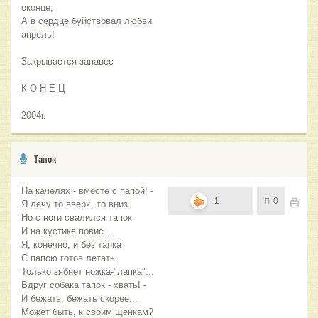
оконце,
А в сердце буйствовал любви
апрель!
Закрывается занавес
К О Н Е Ц
2004г.
Тапок
На качелях - вместе с папой! -
1
0
Я лечу то вверх, то вниз.
Но с ноги свалился тапок
И на кустике повис...
Я, конечно, и без тапка
С папою готов летать,
Только зябнет ножка-"лапка"...
Вдруг собака тапок - хвать! -
И бежать, бежать скорее...
Может быть, к своим щенкам?