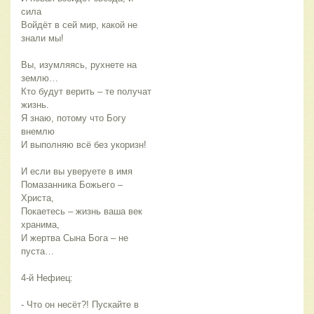
сила
Войдёт в сей мир, какой не
знали мы!
Вы, изумляясь, рухнете на
землю…
Кто будут верить – те получат
жизнь.
Я знаю, потому что Богу
внемлю
И выполняю всё без укоризн!
И если вы уверуете в имя
Помазанника Божьего –
Христа,
Покаетесь – жизнь ваша век
хранима,
И жертва Сына Бога – не
пуста…
4-й Нефиец:
- Что он несёт?! Пускайте в