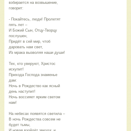
взбирается на возвышение,
говорит:
- Покайтесь, люди! Пролетят
пять лет –
И Божий Сын, Отцу-Творцу
послушен,
Придёт в сей мир, чтоб
даровать нам свет,
Из мрака вызволяя наши души!
Тех, кто уверуют, Христос
искупит!
Прихода Господа знаменье
дам:
Ночь в Рождество как ясный
день наступит!
Ночь воссияет ярким светом
нам!
На небесах появятся светила –
В ночь Рождества совсем не
будет тьмы,
И новая взойдёт звезда; и