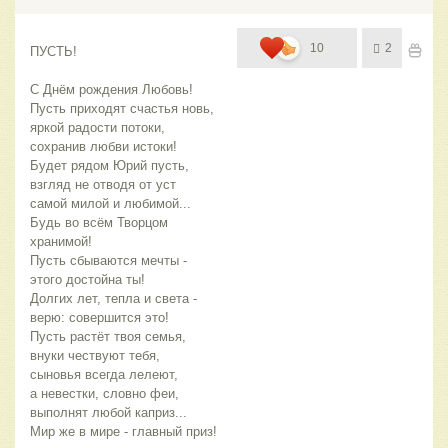
10
2
ПУСТЬ!
С Днём рождения Любовь!
Пусть приходят счастья новь,
яркой радости потоки,
сохранив любви истоки!
Будет рядом Юрий пусть,
взгляд не отводя от уст
самой милой и любимой...
Будь во всём Творцом 
хранимой!
Пусть сбываются мечты -
этого достойна ты!
Долгих лет, тепла и света -
верю: совершится это!
Пусть растёт твоя семья,
внуки чествуют тебя,
сыновья всегда лелеют,
а невестки, словно феи,
выполнят любой каприз...
Мир же в мире - главный приз!