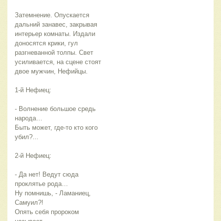
Затемнение. Опускается
дальний занавес, закрывая
интерьер комнаты. Издали
доносятся крики, гул
разгневанной толпы. Свет
усиливается, на сцене стоят
двое мужчин, Нефийцы.
1-й Нефиец:
- Волнение большое средь
народа…
Быть может, где-то кто кого
убил?...
2-й Нефиец:
- Да нет! Ведут сюда
проклятье рода…
Ну помнишь, - Ламаниец,
Самуил?!
Опять себя пророком