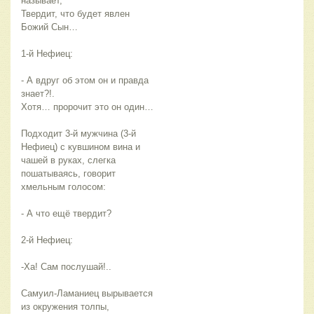
называет,
Твердит, что будет явлен
Божий Сын…
1-й Нефиец:
- А вдруг об этом он и правда
знает?!.
Хотя… пророчит это он один…
Подходит 3-й мужчина (3-й
Нефиец) с кувшином вина и
чашей в руках, слегка
пошатываясь, говорит
хмельным голосом:
- А что ещё твердит?
2-й Нефиец:
-Ха! Сам послушай!..
Самуил-Ламаниец вырывается
из окружения толпы,