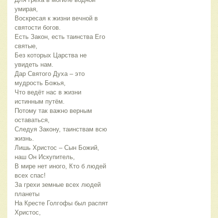
умирая,
Воскресая к жизни вечной в
святости богов.
Есть Закон, есть таинства Его
святые,
Без которых Царства не
увидеть нам.
Дар Святого Духа – это
мудрость Божья,
Что ведёт нас в жизни
истинным путём.
Потому так важно верным
оставаться,
Следуя Закону, таинствам всю
жизнь.
Лишь Христос – Сын Божий,
наш Он Искупитель,
В мире нет иного, Кто б людей
всех спас!
За грехи земные всех людей
планеты
На Кресте Голгофы был распят
Христос,