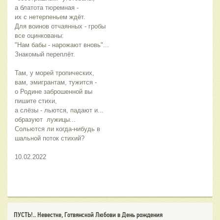
а блатота тюремная - 
их с нетерпеньем ждёт.
Для воинов отчаянных - гробы 
все оцинкованы:
"Нам бабы - нарожают вновь"... 
Знакомый переплёт.
Там, у морей тропических, 
вам, эмигрантам, тужится -
о Родине заброшенной вы 
пишите стихи,
а слёзы - льются, падают и... 
образуют  лужицы...
Сольются ли когда-нибудь в 
шальной поток стихий?
10.02.2022
ПУСТЬ!.. Невестке, Готвянской Любови в День рождения