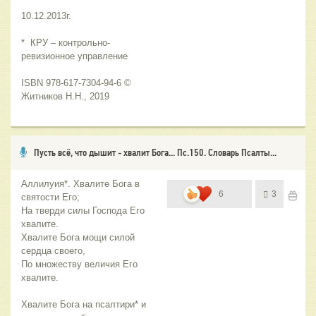
10.12.2013г.
*  КРУ – контрольно-
ревизионное управление
ISBN 978-617-7304-94-6 © 
Житников Н.Н., 2019
Пусть всё, что дышит - хвалит Бога... Пс.150. Словарь Псалты...
Аллилуия*. Хвалите Бога в
6
3
святости Его;
На тверди силы Господа Его
хвалите.
Хвалите Бога мощи силой
сердца своего,
По множеству величия Его
хвалите.
Хвалите Бога на псалтири* и