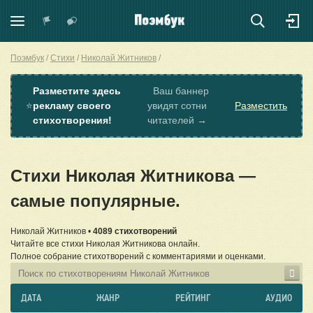
Поэмбук
Стихи
Николай Житников
Разместите здесь
Ваш баннер
⭐
рекламу своего
увидят сотни
Разместить
стихотворения!
читателей →
Стихи Николая Житникова —
самые популярные.
Николай Житников •
4089 стихотворений
Читайте все стихи Николая Житникова онлайн.
Полное собрание стихотворений с комментариями и оценками.
ДАТА
ЖАНР
РЕЙТИНГ
АУДИО