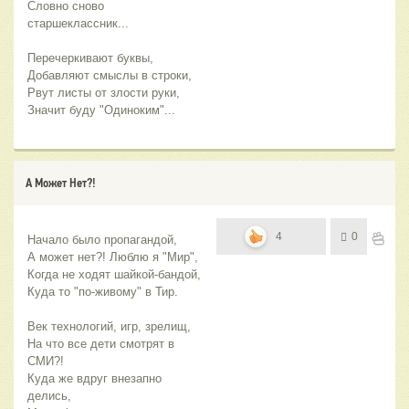
Словно сново 
старшеклассник...
Перечеркивают буквы,
Добавляют смыслы в строки,
Рвут листы от злости руки,
Значит буду "Одиноким"...
А Может Нет?!
4
0
Начало было пропагандой,
А может нет?! Люблю я "Мир",
Когда не ходят шайкой-бандой,
Куда то "по-живому" в Тир.
Век технологий, игр, зрелищ,
На что все дети смотрят в 
СМИ?!
Куда же вдруг внезапно 
делись,