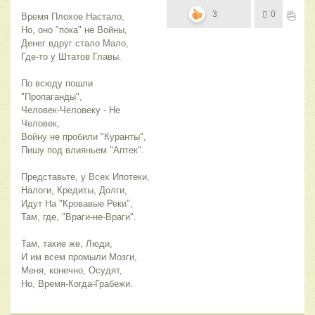
3
0
Время Плохое Настало,
Но, оно "пока" не Войны,
Денег вдруг стало Мало,
Где-то у Штатов Главы.
По всюду пошли 
"Пропаганды",
Человек-Человеку - Не 
Человек,
Войну не пробили "Куранты",
Пишу под влияньем "Аптек".
Представьте, у Всех Ипотеки,
Налоги, Кредиты, Долги,
Идут На "Кровавые Реки",
Там, где, "Враги-не-Враги".
Там, такие же, Люди,
И им всем промыли Мозги,
Меня, конечно, Осудят,
Но, Время-Когда-Грабежи.