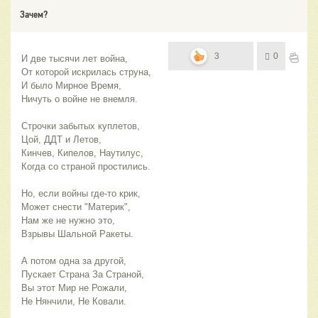
Зачем?
3
0
И две тысячи лет война,
От которой искрилась струна,
И было Мирное Время,
Ничуть о войне не внемля.
Строчки забытых куплетов,
Цой, ДДТ и Летов,
Кинчев, Кипелов, Наутилус,
Когда со страной простились.
Но, если войны где-то крик,
Может снести "Материк",
Нам же не нужно это,
Взрывы Шальной Ракеты.
А потом одна за другой,
Пускает Страна За Страной,
Вы этот Мир не Рожали,
Не Нянчили, Не Ковали.