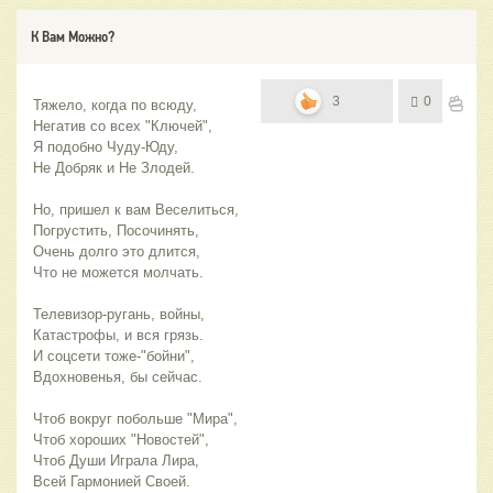
К Вам Можно?
3
0
Тяжело, когда по всюду, 
Негатив со всех "Ключей",
Я подобно Чуду-Юду,
Не Добряк и Не Злодей.
Но, пришел к вам Веселиться,
Погрустить, Посочинять,
Очень долго это длится,
Что не можется молчать.
Телевизор-ругань, войны,
Катастрофы, и вся грязь.
И соцсети тоже-"бойни",
Вдохновенья, бы сейчас.
Чтоб вокруг побольше "Мира",
Чтоб хороших "Новостей",
Чтоб Души Играла Лира,
Всей Гармонией Своей.