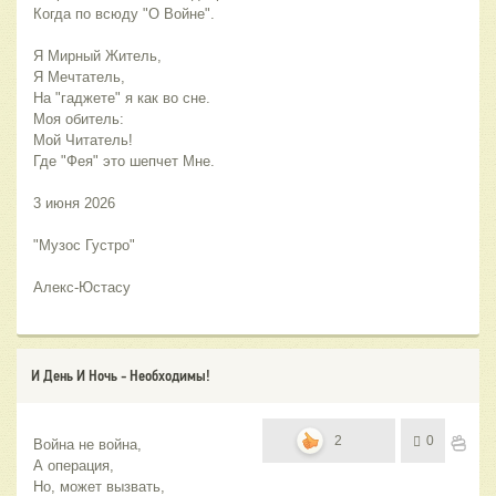
Когда по всюду "О Войне".
Я Мирный Житель,
Я Мечтатель,
На "гаджете" я как во сне.
Моя обитель:
Мой Читатель!
Где "Фея" это шепчет Мне.
3 июня 2026
"Музос Густро"
Алекс-Юстасу 
И День И Ночь - Необходимы!
2
0
Война не война,
А операция,
Но, может вызвать,