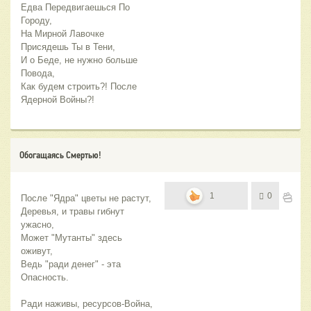
Едва Передвигаешься По 
Городу,
На Мирной Лавочке 
Присядешь Ты в Тени,
И о Беде, не нужно больше 
Повода,
Как будем строить?! После 
Ядерной Войны?!
Обогащаясь Смертью!
1
0
После "Ядра" цветы не растут,
Деревья, и травы гибнут 
ужасно,
Может "Мутанты" здесь 
оживут,
Ведь "ради денег" - эта 
Опасность.
Ради наживы, ресурсов-Война,