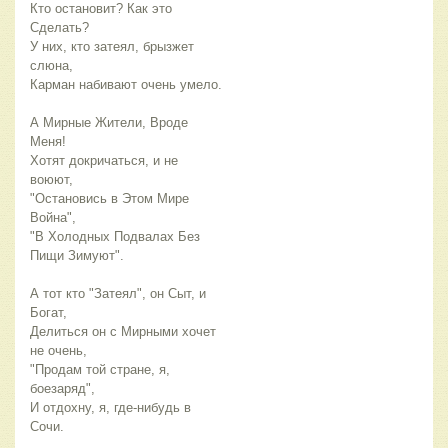
Кто остановит? Как это 
Сделать?
У них, кто затеял, брызжет 
слюна,
Карман набивают очень умело.
А Мирные Жители, Вроде 
Меня!
Хотят докричаться, и не 
воюют,
"Остановись в Этом Мире 
Война",
"В Холодных Подвалах Без 
Пищи Зимуют".
А тот кто "Затеял", он Сыт, и 
Богат,
Делиться он с Мирными хочет 
не очень,
"Продам той стране, я, 
боезаряд",
И отдохну, я, где-нибудь в 
Сочи.