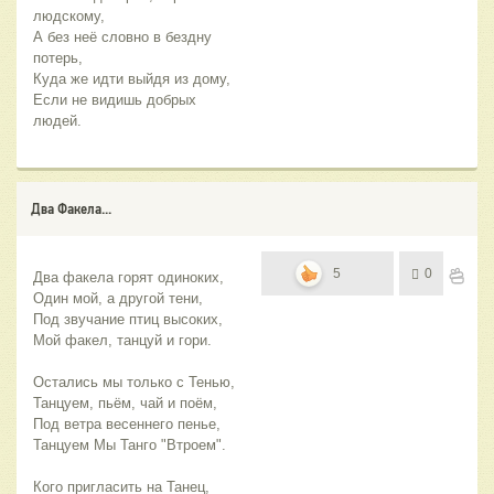
людскому,
А без неё словно в бездну 
потерь,
Куда же идти выйдя из дому,
Если не видишь добрых 
людей.
Два Факела...
5
0
Два факела горят одиноких,
Один мой, а другой тени,
Под звучание птиц высоких,
Мой факел, танцуй и гори.
Остались мы только с Тенью,
Танцуем, пьём, чай и поём,
Под ветра весеннего пенье,
Танцуем Мы Танго "Втроем".
Кого пригласить на Танец,