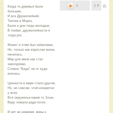
2
0
Когда то деревья были 
большие,
И все Дружелюбней,
Теплее в Мороз,
Были и дни тогда молодые,
В любви, дружелюбности я 
тогда рос.
Может я этим был избалован,
Но, только как взрослая жизнь 
началась,
Мир для меня как стал 
заколдован,
Словно "Беда" не от куда 
взялась.
Ценности в мире стали другие,
Но, не совсем, чтоб конкретно 
у всех.
Всё окруженье-какие то Злые,
Веру ломали ради потех.
И нет не доверия, веры к 