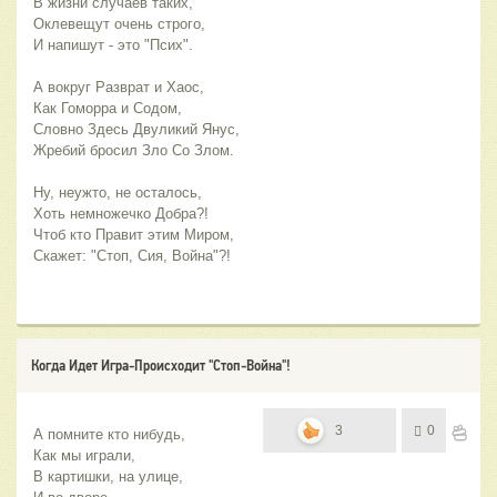
В жизни случаев таких,
Оклевещут очень строго,
И напишут - это "Псих".
А вокруг Разврат и Хаос,
Как Гоморра и Содом,
Словно Здесь Двуликий Янус,
Жребий бросил Зло Со Злом.
Ну, неужто, не осталось,
Хоть немножечко Добра?!
Чтоб кто Правит этим Миром,
Скажет: "Стоп, Сия, Война"?!
Когда Идет Игра-Происходит "Стоп-Война"!
3
0
А помните кто нибудь,
Как мы играли,
В картишки, на улице,