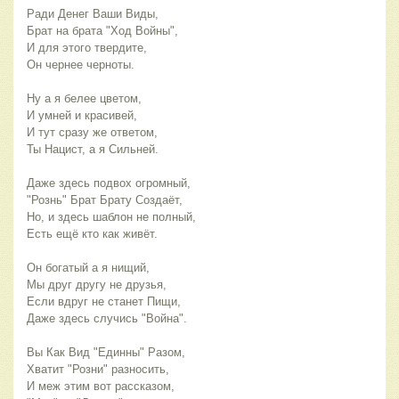
Ради Денег Ваши Виды,
Брат на брата "Ход Войны",
И для этого твердите,
Он чернее черноты.
Ну а я белее цветом,
И умней и красивей,
И тут сразу же ответом,
Ты Нацист, а я Сильней.
Даже здесь подвох огромный,
"Рознь" Брат Брату Создаёт,
Но, и здесь шаблон не полный,
Есть ещё кто как живёт.
Он богатый а я нищий,
Мы друг другу не друзья,
Если вдруг не станет Пищи,
Даже здесь случись "Война".
Вы Как Вид "Единны" Разом,
Хватит "Розни" разносить,
И меж этим вот рассказом,