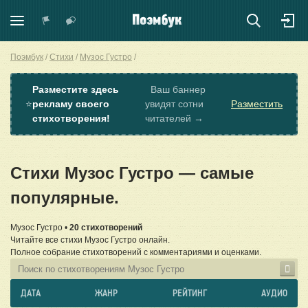
Поэмбук
Стихи
Музос Густро
Разместите здесь
Ваш баннер
⭐
рекламу своего
увидят сотни
Разместить
стихотворения!
читателей →
Стихи Музос Густро — самые
популярные.
Музос Густро •
20 стихотворений
Читайте все стихи Музос Густро онлайн.
Полное собрание стихотворений с комментариями и оценками.
ДАТА
ЖАНР
РЕЙТИНГ
АУДИО