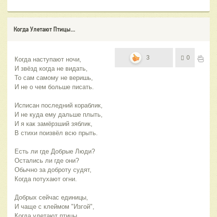
Когда Улетают Птицы...
3
0
Когда наступают ночи,
И звёзд когда не видать,
То сам самому не веришь,
И не о чем больше писать.
Исписан последний кораблик,
И не куда ему дальше плыть,
И я как замёрзший зяблик,
В стихи поизвёл всю прыть.
Есть ли где Добрые Люди?
Остались ли где они?
Обычно за доброту судят,
Когда потухают огни.
Добрых сейчас единицы,
И чаще с клеймом "Изгой",
Когда улетают птицы,