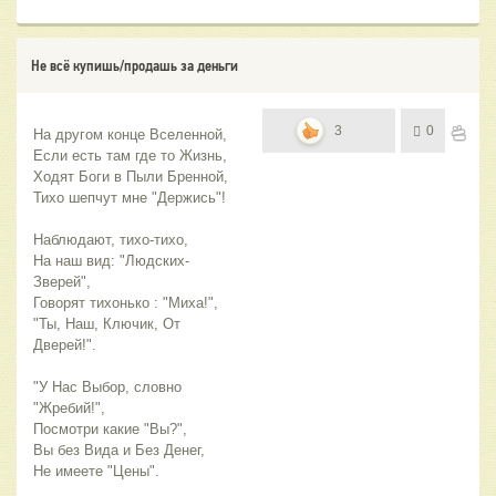
Не всё купишь/продашь за деньги
3
0
На другом конце Вселенной,
Если есть там где то Жизнь,
Ходят Боги в Пыли Бренной,
Тихо шепчут мне "Держись"!
Наблюдают, тихо-тихо,
На наш вид: "Людских-
Зверей",
Говорят тихонько : "Миха!",
"Ты, Наш, Ключик, От 
Дверей!".
"У Нас Выбор, словно 
"Жребий!",
Посмотри какие "Вы?",
Вы без Вида и Без Денег,
Не имеете "Цены".