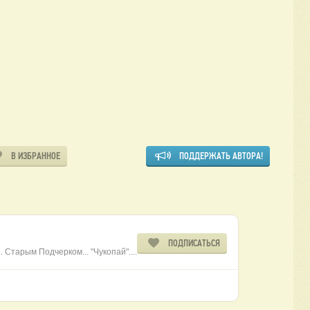
В ИЗБРАННОЕ
ПОДДЕРЖАТЬ АВТОРА!
ПОДПИСАТЬСЯ
. Старым Подчерком... "Чукопай"....