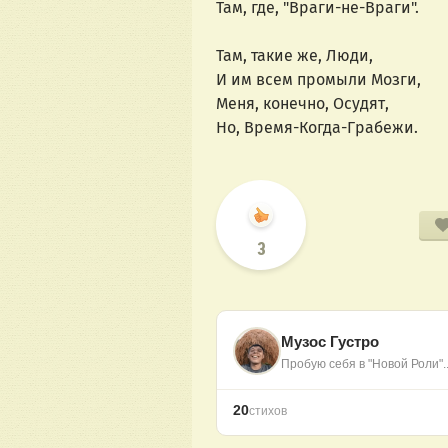
Там, где, "Враги-не-Враги".
Там, такие же, Люди,
И им всем промыли Мозги,
Меня, конечно, Осудят,
Но, Время-Когда-Грабежи.
3
Музос Густро
Пробую себя в "Новой Роли"..
20
стихов