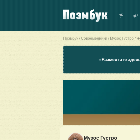
Поэмбук
Современники
Музос Густро
Н
⭐
Разместите здес
Музос Густро