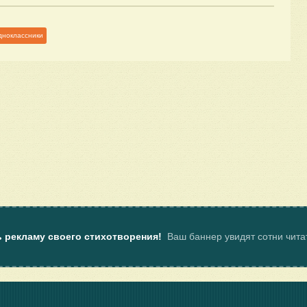
дноклассники
ь рекламу своего стихотворения!
Ваш баннер увидят сотни чит