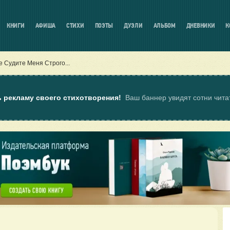
КНИГИ
АФИША
СТИХИ
ПОЭТЫ
ДУЭЛИ
АЛЬБОМ
ДНЕВНИКИ
К
е Судите Меня Строго...
ь рекламу своего стихотворения!
Ваш баннер увидят сотни чит