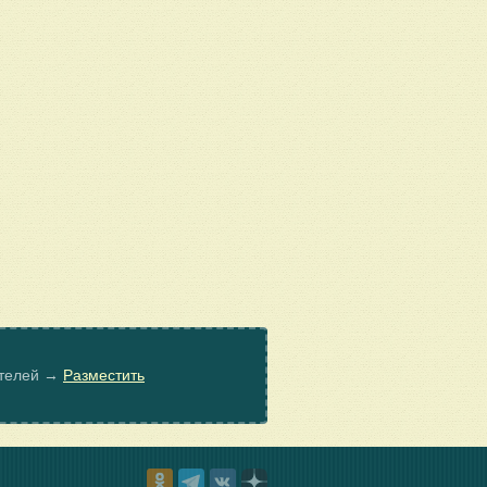
ателей →
Разместить