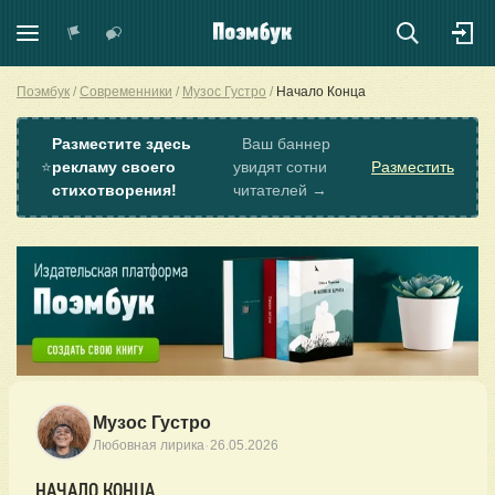
Поэмбук
Современники
Музос Густро
Начало Конца
Разместите здесь
Ваш баннер
⭐
рекламу своего
увидят сотни
Разместить
стихотворения!
читателей →
Музос Густро
·
Любовная лирика
26.05.2026
НАЧАЛО КОНЦА