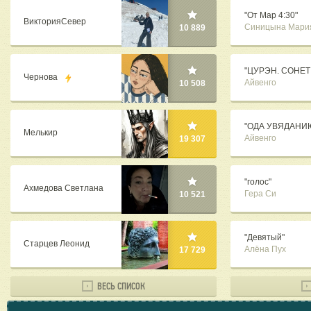
"От Мар 4:30"
ВикторияСевер
Синицына Мари
10 889
"ЦУРЭН. СОНЕТ
Чернова
Айвенго
10 508
"ОДА УВЯДАНИ
Мелькир
Айвенго
19 307
"голос"
Ахмедова Светлана
Гера Си
10 521
"Девятый"
Старцев Леонид
Алёна Пух
17 729
ВЕСЬ СПИСОК