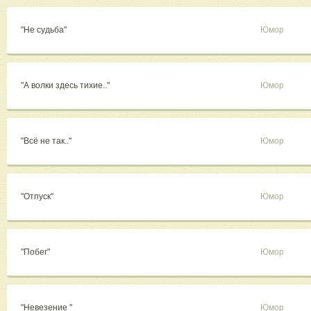
"Не судьба"
Юмор
"А волки здесь тихие.."
Юмор
"Всё не так.."
Юмор
"Отпуск"
Юмор
"Побег"
Юмор
"Невезение "
Юмор