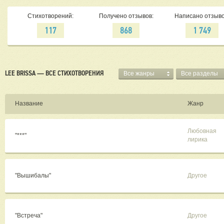
Стихотворений:
Получено отзывов:
Написано отзыво
117
868
1 749
LEE BRISSA — ВСЕ СТИХОТВОРЕНИЯ
Все жанры
Все разделы
Название
Жанр
Любовная
"***"
лирика
"Вышибалы"
Другое
"Встреча"
Другое