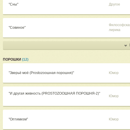
"Сны"
Другое
Философска
"Совиное"
лирика
ПОРОШКИ
(12)
"Зверьё моё (Prostozooшная порошня)"
Юмор
"И другая живность (PROSTOZOOШНАЯ ПОРОШНЯ-2)"
Юмор
"Оптимизм"
Юмор