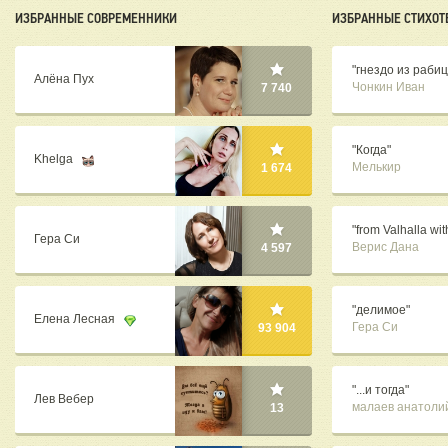
ИЗБРАННЫЕ СОВРЕМЕННИКИ
ИЗБРАННЫЕ СТИХОТ
"гнездо из раби
Алёна Пух
Чонкин Иван
7 740
"Когда"
Khelga
Мелькир
1 674
"from Valhalla wit
Гера Си
Верис Дана
4 597
"делимое"
Елена Лесная
Гера Си
93 904
"...и тогда"
Лев Вебер
малаев анатоли
13