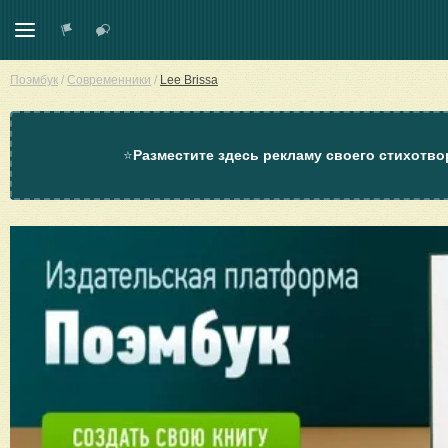
Поэмбук
/
Современники
/
Lee Brissa
⭐
Разместите здесь рекламу своего стихотво