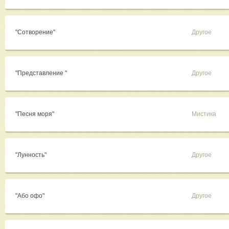
"Сотворение"
Другое
"Представление "
Другое
"Песня моря"
Мистика
"Лунность"
Другое
"Або офо"
Другое