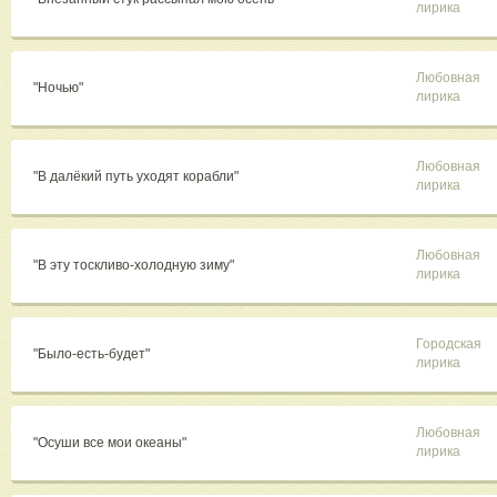
лирика
Любовная
"Ночью"
лирика
Любовная
"В далёкий путь уходят корабли"
лирика
Любовная
"В эту тоскливо-холодную зиму"
лирика
Городская
"Было-есть-будет"
лирика
Любовная
"Осуши все мои океаны"
лирика