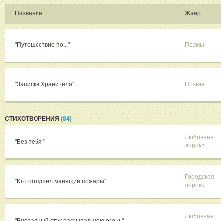
Название
Жанр
"Путешествие по..."
Поэмы
"Записки Хранителя"
Поэмы
СТИХОТВОРЕНИЯ
(84)
Любовная
"Без тебя "
лирика
Городская
"Кто потушил манящие пожары"
лирика
Любовная
"Внезапный стук рассыпал мою осень"