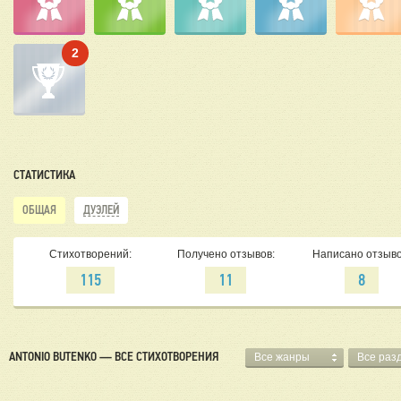
2
СТАТИСТИКА
ОБЩАЯ
ДУЭЛЕЙ
Стихотворений:
Получено отзывов:
Написано отзыво
115
11
8
ANTONIO BUTENKO — ВСЕ СТИХОТВОРЕНИЯ
Все жанры
Все раз