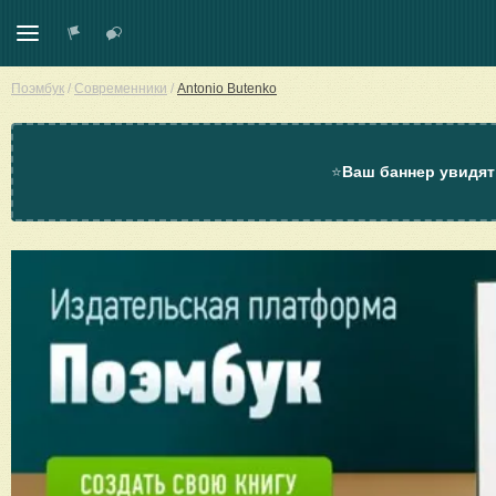
Поэмбук
/
Современники
/
Antonio Butenko
⭐
Ваш баннер увидят