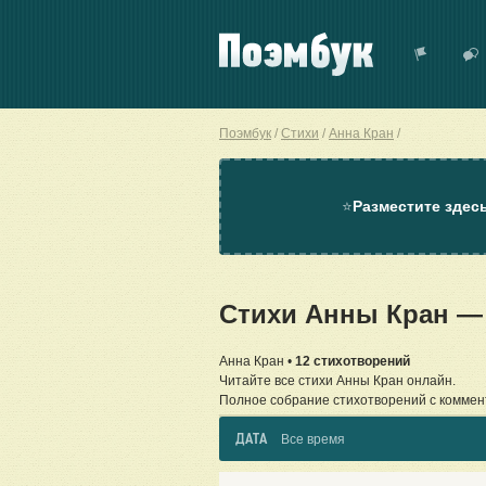
Поэмбук
Стихи
Анна Кран
⭐
Разместите здес
Стихи Анны Кран —
Анна Кран •
12 стихотворений
Читайте все стихи Анны Кран онлайн.
Полное собрание стихотворений с коммен
ДАТА
Все время