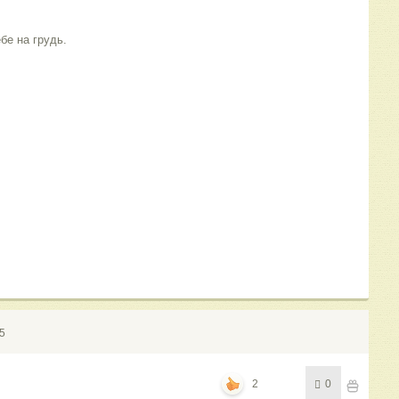
бе на грудь.
5
2
0