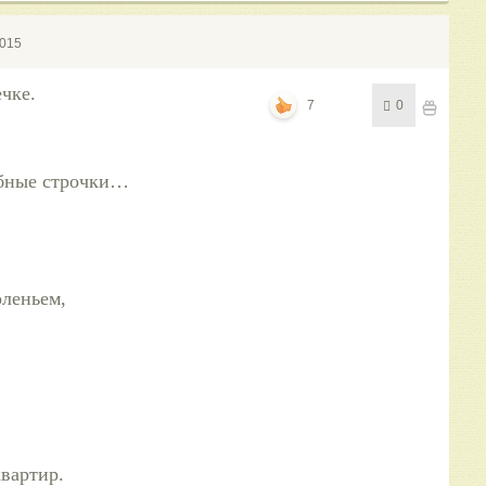
2015
чке.
7
0
абные строчки…
леньем,
вартир.