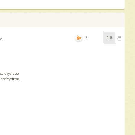
2
0
е.
ых стульев
 поступков.