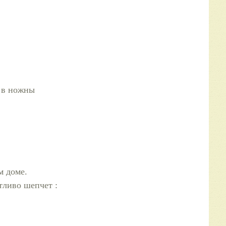
 в ножны
м доме.
тливо шепчет :