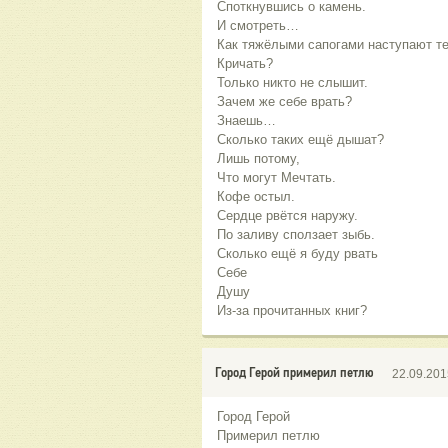
Споткнувшись о камень.
И смотреть…
Как тяжёлыми сапогами наступают те
Кричать?
Только никто не слышит.
Зачем же себе врать?
Знаешь…
Сколько таких ещё дышат?
Лишь потому,
Что могут Мечтать.
Кофе остыл.
Сердце рвётся наружу.
По заливу сползает зыбь.
Сколько ещё я буду рвать
Себе
Душу
Из-за прочитанных книг?
Город Герой примерил петлю
22.09.201
Город Герой
Примерил петлю