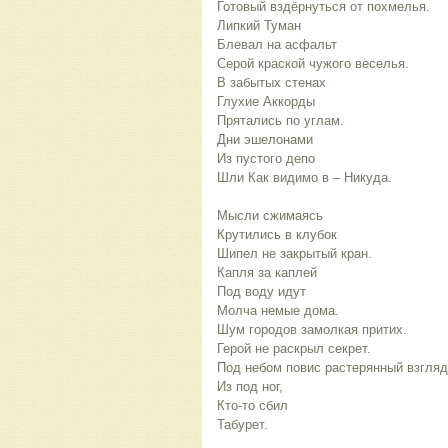
Готовый вздёрнуться от похмелья.
Липкий Туман
Блевал на асфальт
Серой краской чужого веселья.
В забытых стенах
Глухие Аккорды
Прятались по углам.
Дни эшелонами
Из пустого депо
Шли Как видимо в – Никуда.
Мысли сжимаясь
Крутились в клубок
Шипел не закрытый кран.
Капля за каплей
Под воду идут
Молча немые дома.
Шум городов замолкая притих.
Герой не раскрыл секрет.
Под небом повис растерянный взгляд
Из под ног,
Кто-то сбил
Табурет.