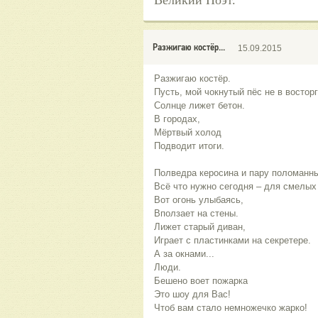
Великий Поэт.
Разжигаю костёр...
15.09.2015
Разжигаю костёр.
Пусть, мой чокнутый пёс не в восторг
Солнце лижет бетон.
В городах,
Мёртвый холод
Подводит итоги.
Полведра керосина и пару поломанн
Всё что нужно сегодня – для смелых
Вот огонь улыбаясь,
Вползает на стены.
Лижет старый диван,
Играет с пластинками на секретере.
А за окнами...
Люди.
Бешено воет пожарка
Это шоу для Вас!
Чтоб вам стало немножечко жарко!