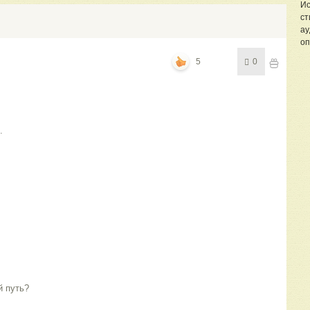
Ис
ст
ау
оп
5
0
.
й путь?