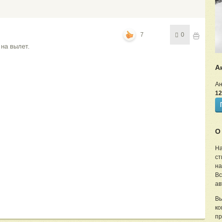
7
0
на вылет.
А
Ан
12
О
На
ст
на
Вс
ав
Вы
ко
пр