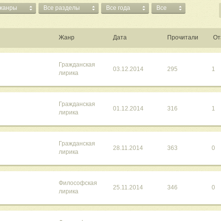
 жанры
Все разделы
Все года
Все
Жанр
Дата
Прочитали
От
Гражданская
03.12.2014
295
1
лирика
Гражданская
01.12.2014
316
1
лирика
Гражданская
28.11.2014
363
0
лирика
Философская
25.11.2014
346
0
лирика