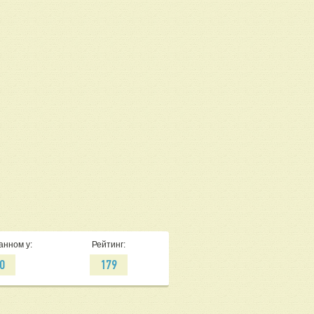
анном у:
Рейтинг:
0
179