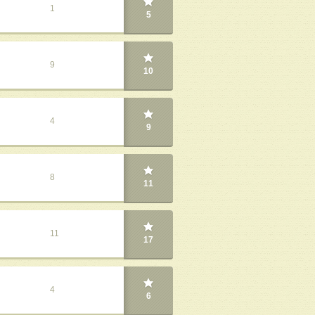
1
5
9
10
4
9
8
11
11
17
4
6