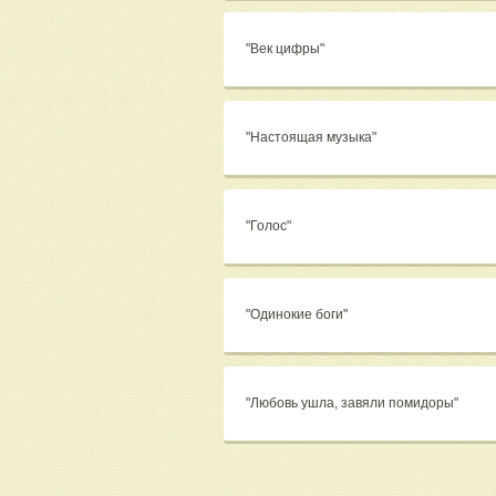
"Век цифры"
"Настоящая музыка"
"Голос"
"Одинокие боги"
"Любовь ушла, завяли помидоры"