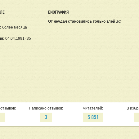
ЕЛЕ
БИОГРАФИЯ
От неудач становились только злей
.(с)
:
более месяца
ия:
04.04.1991 (35
отзывов:
Написано отзывов:
Читателей:
В избр
4
3
5 851