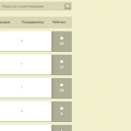
зывов
Понравилось
Рейтинг
9
12
7
11
7
10
4
6