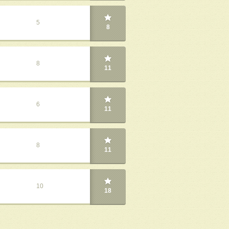
5
8
8
11
6
11
8
11
10
18