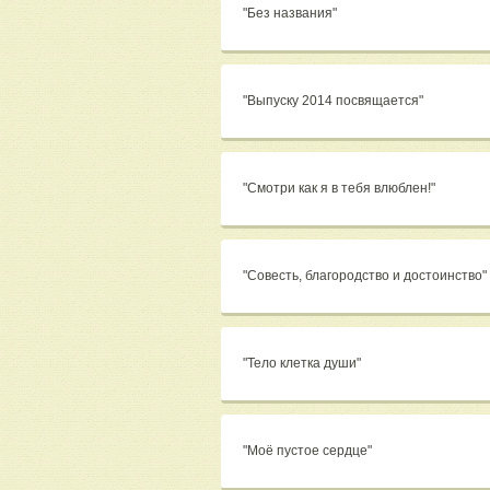
"Без названия"
"Выпуску 2014 посвящается"
"Смотри как я в тебя влюблен!"
"Совесть, благородство и достоинство"
"Тело клетка души"
"Моё пустое сердце"