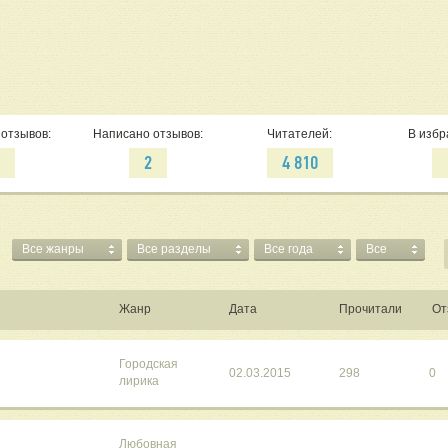
отзывов:
Написано отзывов:
Читателей:
В избр
5
2
4 810
Все жанры
Все разделы
Все года
Все
Жанр
Дата
Прочитали
От
Городская
02.03.2015
298
0
лирика
Любовная