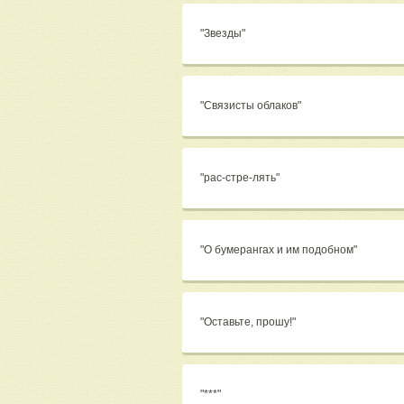
"Звезды"
"Связисты облаков"
"рас-стре-лять"
"О бумерангах и им подобном"
"Оставьте, прошу!"
"***"