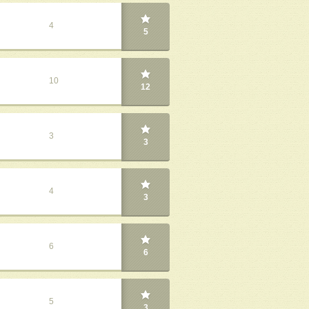
4
5
10
12
3
3
4
3
6
6
5
3