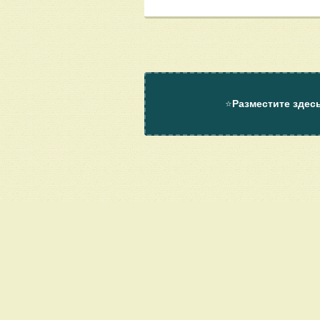
⭐
Разместите здес
О проекте
Помощь
Контакт