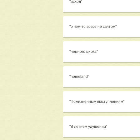
"исход"
"о чем-то вовсе не святом"
"немного цирка"
"homeland"
"Пожизненным выступлениям"
"В летнем удушении"