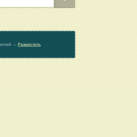
ателей →
Разместить
© Poembook.ru, 2026