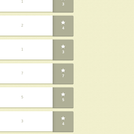
1
3
2
4
1
3
7
7
5
5
3
4