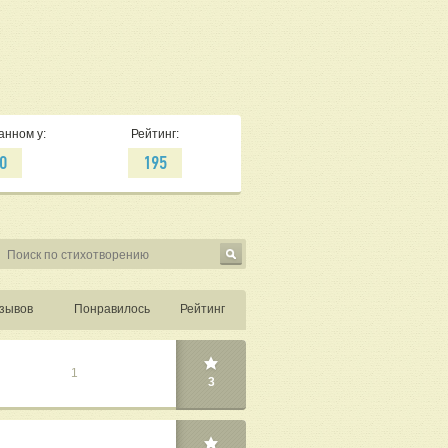
анном у:
Рейтинг:
0
195
зывов
Понравилось
Рейтинг
1
3